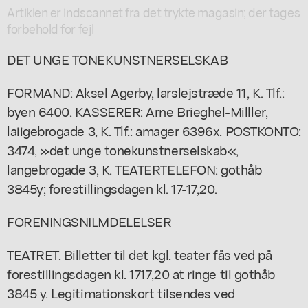
Artiklen er indscannet fra det trykte magasin; der tages
forbehold for fejl
DET UNGE TONEKUNSTNERSELSKAB
FORMAND: Aksel Agerby, larslejstræde 11, K. Tlf.:
byen 6400. KASSERER: Arne Brieghel-Milller,
laiigebrogade 3, K. Tlf.: amager 6396x. POSTKONTO:
3474, »det unge tonekunstnerselskab«,
langebrogade 3, K. TEATERTELEFON: gothåb
3845y; forestillingsdagen kl. 17-17,20.
FORENINGSNILMDELELSER
TEATRET. Billetter til det kgl. teater fås ved på
forestillingsdagen kl. 1717,20 at ringe til gothåb
3845 y. Legitimationskort tilsendes ved