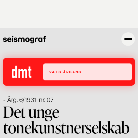
Gå
til
hovedindhold
VÆLG ÅRGANG
- Årg. 6/1931, nr. 07
Det unge
tonekunstnerselskab