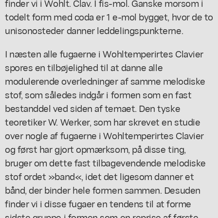
finder vi i Wohlt. Clav. I fis-mol. Ganske morsom i
todelt form med coda er 1 e-mol bygget, hvor de to
unisonosteder danner leddelingspunkterne.
I næsten alle fugaerne i Wohltemperirtes Clavier
spores en tilbøjelighed til at danne alle
modulerende overledninger af samme melodiske
stof, som således indgår i formen som en fast
bestanddel ved siden af temaet. Den tyske
teoretiker W. Werker, som har skrevet en studie
over nogle af fugaerne i Wohltemperirtes Clavier
og først har gjort opmærksom, på disse ting,
bruger om dette fast tilbagevendende melodiske
stof ordet »band«, idet det ligesom danner et
bånd, der binder hele formen sammen. Desuden
finder vi i disse fugaer en tendens til at forme
sidste gruppe i formen som en reprise af første.