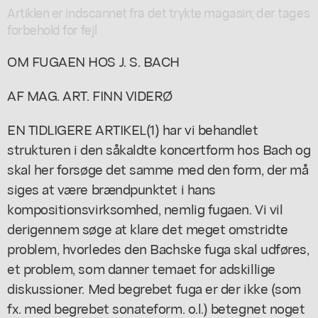
Artiklen er indscannet fra det trykte magasin; der tages
forbehold for fejl
OM FUGAEN HOS J. S. BACH
AF MAG. ART. FINN VIDERØ
EN TIDLIGERE ARTIKEL(1) har vi behandlet
strukturen i den såkaldte koncertform hos Bach og
skal her forsøge det samme med den form, der må
siges at være brændpunktet i hans
kompositionsvirksomhed, nemlig fugaen. Vi vil
derigennem søge at klare det meget omstridte
problem, hvorledes den Bachske fuga skal udføres,
et problem, som danner temaet for adskillige
diskussioner. Med begrebet fuga er der ikke (som
fx. med begrebet sonateform. o.l.) betegnet noget