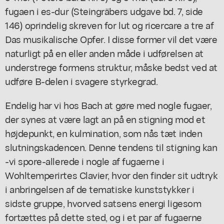
fugaen i es-dur (Steingräbers udgave bd. 7, side
146) oprindelig skreven for lut og ricercare a tre af
Das musikalische Opfer. I disse former vil det være
naturligt på en eller anden måde i udførelsen at
understrege formens struktur, måske bedst ved at
udføre B-delen i svagere styrkegrad.
Endelig har vi hos Bach at gøre med nogle fugaer,
der synes at være lagt an på en stigning mod et
højdepunkt, en kulmination, som nås tæt inden
slutningskadencen. Denne tendens til stigning kan
-vi spore-allerede i nogle af fugaerne i
Wohltemperirtes Clavier, hvor den finder sit udtryk
i anbringelsen af de tematiske kunststykker i
sidste gruppe, hvorved satsens energi ligesom
fortættes på dette sted, og i et par af fugaerne