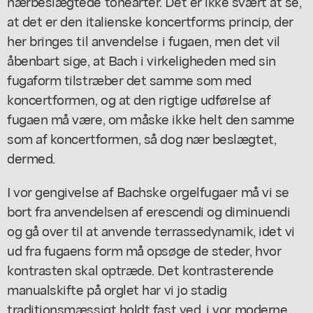
nærbeslægtede tonearter. Det er ikke svært at se,
at det er den italienske koncertforms princip, der
her bringes til anvendelse i fugaen, men det vil
åbenbart sige, at Bach i virkeligheden med sin
fugaform tilstræber det samme som med
koncertformen, og at den rigtige udførelse af
fugaen må være, om måske ikke helt den samme
som af koncertformen, så dog nær beslægtet,
dermed.
I vor gengivelse af Bachske orgelfugaer må vi se
bort fra anvendelsen af erescendi og diminuendi
og gå over til at anvende terrassedynamik, idet vi
ud fra fugaens form må opsøge de steder, hvor
kontrasten skal optræde. Det kontrasterende
manualskifte på orglet har vi jo stadig
traditionsmæssigt holdt fast ved, i vor moderne