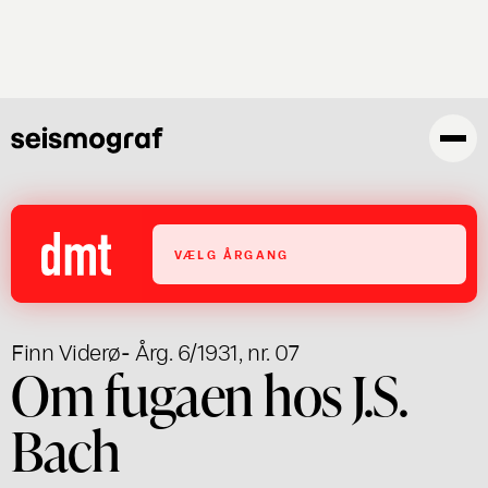
Gå
til
hovedindhold
VÆLG ÅRGANG
Finn Viderø
- Årg. 6/1931, nr. 07
Om fugaen hos J.S.
Bach