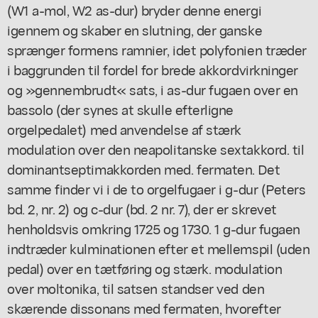
(W1 a-mol, W2 as-dur) bryder denne energi
igennem og skaber en slutning, der ganske
sprænger formens ramnier, idet polyfonien træder
i baggrunden til fordel for brede akkordvirkninger
og »gennembrudt« sats, i as-dur fugaen over en
bassolo (der synes at skulle efterligne
orgelpedalet) med anvendelse af stærk
modulation over den neapolitanske sextakkord. til
dominantseptimakkorden med. fermaten. Det
samme finder vi i de to orgelfugaer i g-dur (Peters
bd. 2, nr. 2) og c-dur (bd. 2 nr. 7), der er skrevet
henholdsvis omkring 1725 og 1730. 1 g-dur fugaen
indtræder kulminationen efter et mellemspil (uden
pedal) over en tætføring og stærk. modulation
over moltonika, til satsen standser ved den
skærende dissonans med fermaten, hvorefter