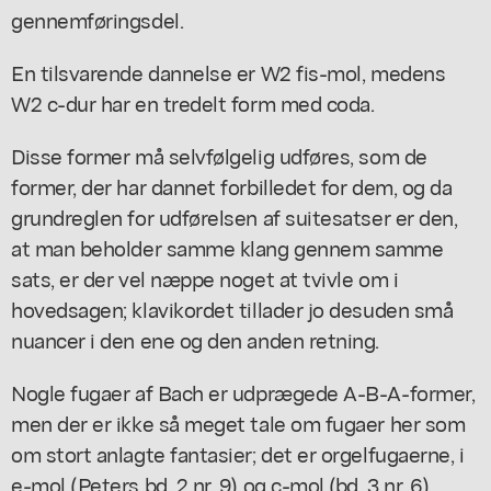
gennemføringsdel.
En tilsvarende dannelse er W2 fis-mol, medens
W2 c-dur har en tredelt form med coda.
Disse former må selvfølgelig udføres, som de
former, der har dannet forbilledet for dem, og da
grundreglen for udførelsen af suitesatser er den,
at man beholder samme klang gennem samme
sats, er der vel næppe noget at tvivle om i
hovedsagen; klavikordet tillader jo desuden små
nuancer i den ene og den anden retning.
Nogle fugaer af Bach er udprægede A-B-A-former,
men der er ikke så meget tale om fugaer her som
om stort anlagte fantasier; det er orgelfugaerne, i
e-mol (Peters bd. 2 nr. 9) og c-mol (bd. 3 nr. 6),