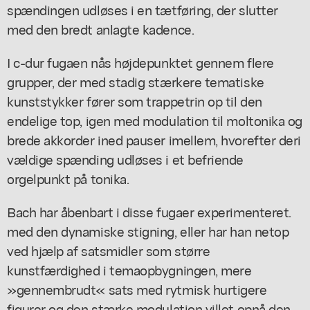
spændingen udløses i en tætføring, der slutter
med den bredt anlagte kadence.
I c-dur fugaen nås højdepunktet gennem flere
grupper, der med stadig stærkere tematiske
kunststykker fører som trappetrin op til den
endelige top, igen med modulation til moltonika og
brede akkorder ined pauser imellem, hvorefter deri
vældige spænding udløses i et befriende
orgelpunkt på tonika.
Bach har åbenbart i disse fugaer experimenteret.
med den dynamiske stigning, eller har han netop
ved hjælp af satsmidler som større
kunstfærdighed i temaopbygningen, mere
»gennembrudt« sats med rytmisk hurtigere
figurer og den stærke modulation villet opnå den