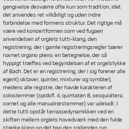
gengivelse desværre ofte kun som tradition, idet
det anvendes ret vilkårligt og uden indre
forbindelse med formens struktur. Det rigtige må
være ved koncertformen som ved fugaen
anvendelsen af orglets tutti-klang, den
registrering, der i gamle registreringsregler bærer
navnet organo pleno, en betegnelse, der så
hyppigt træffes ved begyndelsen af et orgelstykke
af Bach. Det er en registrering, der i sig forener alle
egent) oktaver, quinter, mixturer og cymbler),
medens alle registre, der havde karakteren af
solostemmer (spidsfl. 4, quintatøn 8, sesquialtera,
cornet og alle manualrørstemmer) var udeladt. I
dette tutti opstår terrassedynamikken ved en
skiften mellem orglets hovedværk med den fulde
stærke klang og det bag den spillendes ryg