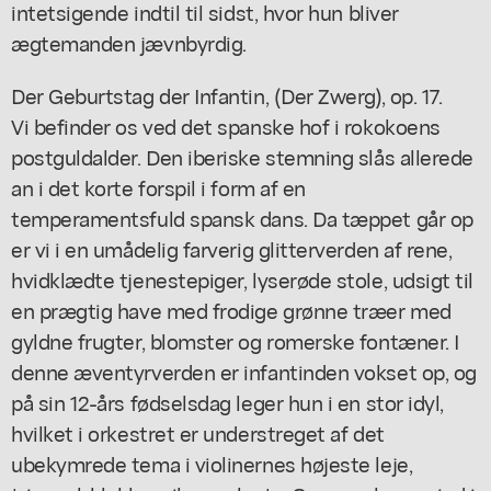
intetsigende indtil til sidst, hvor hun bliver
ægtemanden jævnbyrdig.
Der Geburtstag der Infantin, (Der Zwerg), op. 17.
Vi befinder os ved det spanske hof i rokokoens
postguldalder. Den iberiske stemning slås allerede
an i det korte forspil i form af en
temperamentsfuld spansk dans. Da tæppet går op
er vi i en umådelig farverig glitterverden af rene,
hvidklædte tjenestepiger, lyserøde stole, udsigt til
en prægtig have med frodige grønne træer med
gyldne frugter, blomster og romerske fontæner. I
denne æventyrverden er infantinden vokset op, og
på sin 12-års fødselsdag leger hun i en stor idyl,
hvilket i orkestret er understreget af det
ubekymrede tema i violinernes højeste leje,