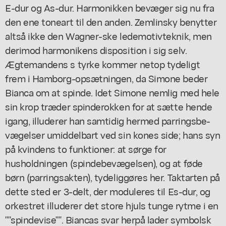
E-dur og As-dur. Harmonikken bevæger sig nu fra
den ene toneart til den anden. Zemlinsky benytter
altså ikke den Wagner-ske ledemotivteknik, men
derimod harmonikens disposition i sig selv.
Ægtemandens s tyrke kommer netop tydeligt
frem i Hamborg-opsætningen, da Simone beder
Bianca om at spinde. Idet Simone nemlig med hele
sin krop træder spinderokken for at sætte hende
igang, illuderer han samtidig hermed parringsbe-
vægelser umiddelbart ved sin kones side; hans syn
på kvindens to funktioner: at sørge for
husholdningen (spindebevægelsen), og at føde
børn (parringsakten), tydeliggøres her. Taktarten på
dette sted er 3-delt, der moduleres til Es-dur, og
orkestret illuderer det store hjuls tunge rytme i en
""spindevise"". Biancas svar herpå lader symbolsk