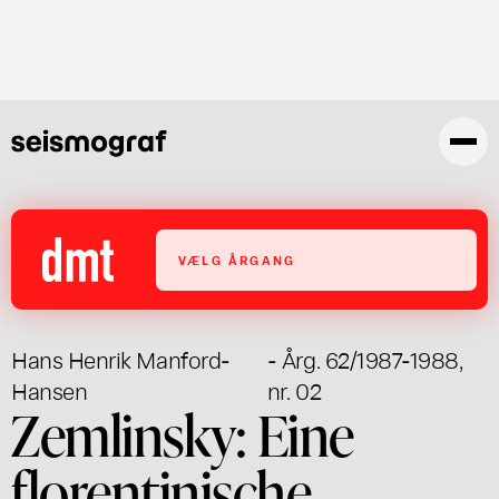
Gå
til
hovedindhold
VÆLG ÅRGANG
Hans Henrik Manford-
- Årg. 62/1987-1988,
Hansen
nr. 02
Zemlinsky: Eine
florentinische