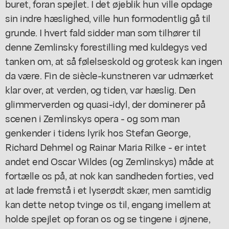
buret, foran spejlet. I det øjeblik hun ville opdage
sin indre hæslighed, ville hun formodentlig gå til
grunde. I hvert fald sidder man som tilhører til
denne Zemlinsky forestilling med kuldegys ved
tanken om, at så følelseskold og grotesk kan ingen
da være. Fin de siècle-kunstneren var udmærket
klar over, at verden, og tiden, var hæslig. Den
glimmerverden og quasi-idyl, der dominerer på
scenen i Zemlinskys opera - og som man
genkender i tidens lyrik hos Stefan George,
Richard Dehmel og Rainar Maria Rilke - er intet
andet end Oscar Wildes (og Zemlinskys) måde at
fortælle os på, at nok kan sandheden forties, ved
at lade fremstå i et lyserødt skær, men samtidig
kan dette netop tvinge os til, engang imellem at
holde spejlet op foran os og se tingene i øjnene,