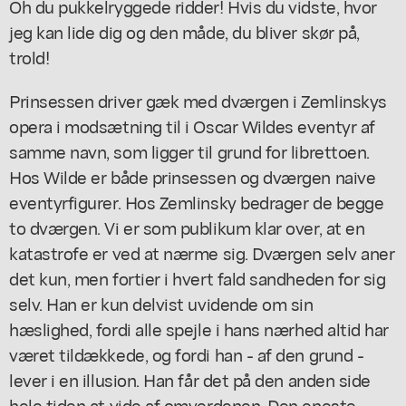
Oh du pukkelryggede ridder! Hvis du vidste, hvor
jeg kan lide dig og den måde, du bliver skør på,
trold!
Prinsessen driver gæk med dværgen i Zemlinskys
opera i modsætning til i Oscar Wildes eventyr af
samme navn, som ligger til grund for librettoen.
Hos Wilde er både prinsessen og dværgen naive
eventyrfigurer. Hos Zemlinsky bedrager de begge
to dværgen. Vi er som publikum klar over, at en
katastrofe er ved at nærme sig. Dværgen selv aner
det kun, men fortier i hvert fald sandheden for sig
selv. Han er kun delvist uvidende om sin
hæslighed, fordi alle spejle i hans nærhed altid har
været tildækkede, og fordi han - af den grund -
lever i en illusion. Han får det på den anden side
hele tiden at vide af omverdenen. Den eneste