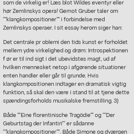
som de virkelig er! Læs blot Wildes eventyr eller
hør Zemlinskys opera! Gernot Gruber taler om
""klangkompositioner"" i forbindelse med
Zemlinskys operaer. I sit essay herom siger han:
Det centrale pr oblemi den tids kunst er forholdet
mellem ydre virkelighed og drøm: Introspektionen
f ør er til ind sigt i det ubevidstes magt, ud af
hvilken mennesket netop i afgørende situationer
enten handler eller går til grunde. Hvis
klangkompositionen indtager en dramatisk vigtig
funktion, så skal den være i stand til at tjene dette
spændingsforholds musikalske fremstilling. 3)
Både ""Eine florentinische Tragödie"" og ""Der
Geburtstag der Infantin"" er sådanne
""klangkompositioner"". Både Simone og dværgen