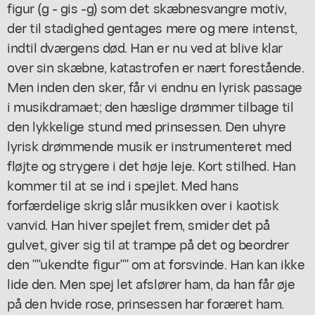
figur (g - gis -g) som det skæbnesvangre motiv,
der til stadighed gentages mere og mere intenst,
indtil dværgens død. Han er nu ved at blive klar
over sin skæbne, katastrofen er nært forestående.
Men inden den sker, får vi endnu en lyrisk passage
i musikdramaet; den hæslige drømmer tilbage til
den lykkelige stund med prinsessen. Den uhyre
lyrisk drømmende musik er instrumenteret med
fløjte og strygere i det høje leje. Kort stilhed. Han
kommer til at se ind i spejlet. Med hans
forfærdelige skrig slår musikken over i kaotisk
vanvid. Han hiver spejlet frem, smider det på
gulvet, giver sig til at trampe på det og beordrer
den ""ukendte figur"" om at forsvinde. Han kan ikke
lide den. Men spej let afslører ham, da han får øje
på den hvide rose, prinsessen har foræret ham.