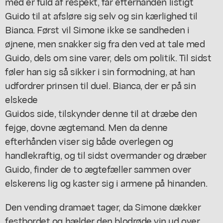
med er fuld af respekt, får efterhånden listigt
Guido til at afsløre sig selv og sin kærlighed til
Bianca. Først vil Simone ikke se sandheden i
øjnene, men snakker sig fra den ved at tale med
Guido, dels om sine varer, dels om politik. Til sidst
føler han sig så sikker i sin formodning, at han
udfordrer prinsen til duel. Bianca, der er på sin
elskede
Guidos side, tilskynder denne til at dræbe den
fejge, dovne ægtemand. Men da denne
efterhånden viser sig både overlegen og
handlekraftig, og til sidst overmander og dræber
Guido, finder de to ægtefæller sammen over
elskerens lig og kaster sig i armene på hinanden.
Den vending dramaet tager, da Simone dækker
festbordet og hælder den blodrøde vin ud over