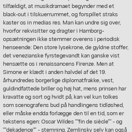
tilfældigt, at musikdramaet begynder med et
black-out i tilskuerrummet, og forspillet straks
kaster os in medias res. Man kan undre sig over,
hvorfor rekvisitter og dragter i Hamborg-
opsætningen ikke stemmer overens i periodisk
henseende: Den store lysekrone, de gyldne stoffer,
det venezianske fyrstegevandt kan ganske vist
hensætte os i renaissancens Firenze. Men at
Simone er klædt i anden halvdel af det 19.
århundredes borgerlige diplomatfrakke, vest,
guldindfattede briller og høj hat, mens prinsen har
kravatte og sort og hvidt på, kan vel kun tolkes
som scenografens bud på handlingens tidløshed,
eller måske endda forlægge den til en tid, som er
tekstens egen: Oscar Wildes ""fin de siècle"" - og
""dekadence"" - stemning. Zemlinsky selv kan også