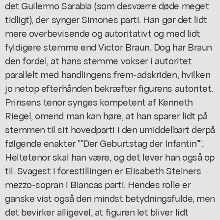
det Guilermo Sarabia (som desværre døde meget
tidligt), der synger Simones parti. Han gør det lidt
mere overbevisende og autoritativt og med lidt
fyldigere stemme end Victor Braun. Dog har Braun
den fordel, at hans stemme vokser i autoritet
parallelt med handlingens frem-adskriden, hvilken
jo netop efterhånden bekræfter figurens autoritet.
Prinsens tenor synges kompetent af Kenneth
Riegel, omend man kan høre, at han sparer lidt på
stemmen til sit hovedparti i den umiddelbart derpå
følgende enakter ""Der Geburtstag der Infantin"".
Heltetenor skal han være, og det lever han også op
til. Svagest i forestillingen er Elisabeth Steiners
mezzo-sopran i Biancas parti. Hendes rolle er
ganske vist også den mindst betydningsfulde, men
det bevirker alligevel, at figuren let bliver lidt