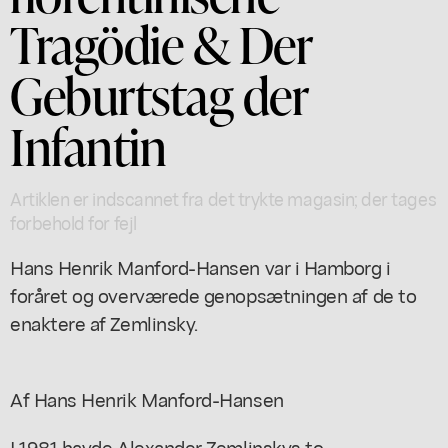
Tragödie & Der
Geburtstag der
Infantin
Artiklen er indscannet fra det trykte magasin; der tages
forbehold for fejl
Hans Henrik Manford-Hansen var i Hamborg i
foråret og overværede genopsætningen af de to
enaktere af Zemlinsky.
Af Hans Henrik Manford-Hansen
I 1981 havde Alexander Zemlinskys to