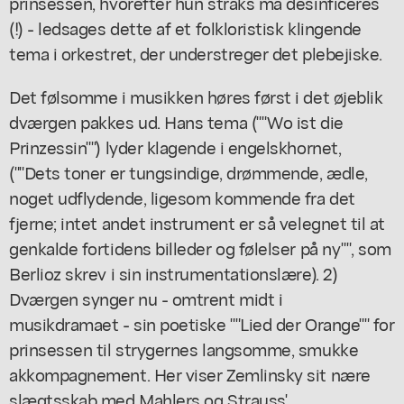
prinsessen, hvorefter hun straks må desinficeres
(!) - ledsages dette af et folkloristisk klingende
tema i orkestret, der understreger det plebejiske.
Det følsomme i musikken høres først i det øjeblik
dværgen pakkes ud. Hans tema (""Wo ist die
Prinzessin"") lyder klagende i engelskhornet,
(""Dets toner er tungsindige, drømmende, ædle,
noget udflydende, ligesom kommende fra det
fjerne; intet andet instrument er så velegnet til at
genkalde fortidens billeder og følelser på ny"", som
Berlioz skrev i sin instrumentationslære). 2)
Dværgen synger nu - omtrent midt i
musikdramaet - sin poetiske ""Lied der Orange"" for
prinsessen til strygernes langsomme, smukke
akkompagnement. Her viser Zemlinsky sit nære
slægtsskab med Mahlers og Strauss'