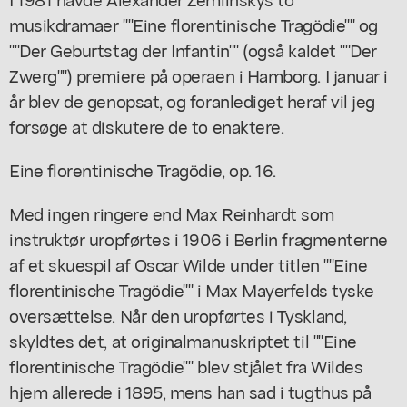
musikdramaer ""Eine florentinische Tragödie"" og
""Der Geburtstag der Infantin"" (også kaldet ""Der
Zwerg"") premiere på operaen i Hamborg. I januar i
år blev de genopsat, og foranlediget heraf vil jeg
forsøge at diskutere de to enaktere.
Eine florentinische Tragödie, op. 16.
Med ingen ringere end Max Reinhardt som
instruktør uropførtes i 1906 i Berlin fragmenterne
af et skuespil af Oscar Wilde under titlen ""Eine
florentinische Tragödie"" i Max Mayerfelds tyske
oversættelse. Når den uropførtes i Tyskland,
skyldtes det, at originalmanuskriptet til ""Eine
florentinische Tragödie"" blev stjålet fra Wildes
hjem allerede i 1895, mens han sad i tugthus på