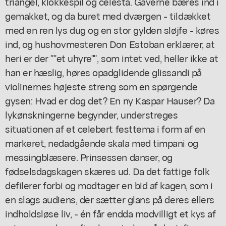
triangel, klokkespil og celesta. Gaverne bæres ind i
gemakket, og da buret med dværgen - tildækket
med en ren lys dug og en stor gylden sløjfe - køres
ind, og hushovmesteren Don Estoban erklærer, at
heri er der ""et uhyre"", som intet ved, heller ikke at
han er hæslig, høres opadglidende glissandi på
violinernes højeste streng som en spørgende
gysen: Hvad er dog det? En ny Kaspar Hauser? Da
lykønskningerne begynder, understreges
situationen af et celebert festtema i form af en
markeret, nedadgående skala med timpani og
messingblæsere. Prinsessen danser, og
fødselsdagskagen skæres ud. Da det fattige folk
defilerer forbi og modtager en bid af kagen, som i
en slags audiens, der sætter glans på deres ellers
indholdsløse liv, - én får endda modvilligt et kys af