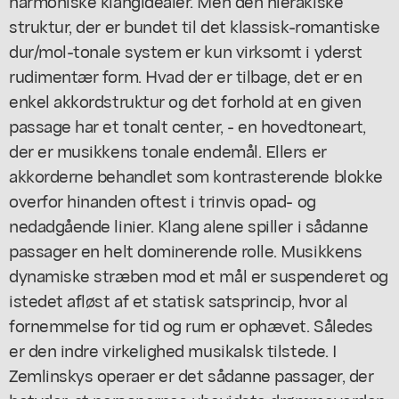
harmoniske klangidealer. Men den hierakiske
struktur, der er bundet til det klassisk-romantiske
dur/mol-tonale system er kun virksomt i yderst
rudimentær form. Hvad der er tilbage, det er en
enkel akkordstruktur og det forhold at en given
passage har et tonalt center, - en hovedtoneart,
der er musikkens tonale endemål. Ellers er
akkorderne behandlet som kontrasterende blokke
overfor hinanden oftest i trinvis opad- og
nedadgående linier. Klang alene spiller i sådanne
passager en helt dominerende rolle. Musikkens
dynamiske stræben mod et mål er suspenderet og
istedet afløst af et statisk satsprincip, hvor al
fornemmelse for tid og rum er ophævet. Således
er den indre virkelighed musikalsk tilstede. I
Zemlinskys operaer er det sådanne passager, der