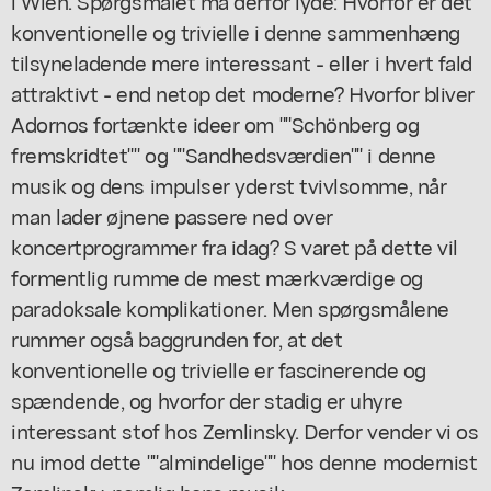
i Wien. Spørgsmålet må derfor lyde: Hvorfor er det
konventionelle og trivielle i denne sammenhæng
tilsyneladende mere interessant - eller i hvert fald
attraktivt - end netop det moderne? Hvorfor bliver
Adornos fortænkte ideer om ""Schönberg og
fremskridtet"" og ""Sandhedsværdien"" i denne
musik og dens impulser yderst tvivlsomme, når
man lader øjnene passere ned over
koncertprogrammer fra idag? S varet på dette vil
formentlig rumme de mest mærkværdige og
paradoksale komplikationer. Men spørgsmålene
rummer også baggrunden for, at det
konventionelle og trivielle er fascinerende og
spændende, og hvorfor der stadig er uhyre
interessant stof hos Zemlinsky. Derfor vender vi os
nu imod dette ""almindelige"" hos denne modernist