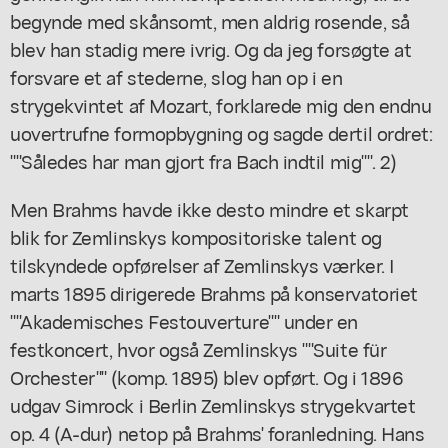
begynde med skånsomt, men aldrig rosende, så
blev han stadig mere ivrig. Og da jeg forsøgte at
forsvare et af stederne, slog han op i en
strygekvintet af Mozart, forklarede mig den endnu
uovertrufne formopbygning og sagde dertil ordret:
""Således har man gjort fra Bach indtil mig"". 2)
Men Brahms havde ikke desto mindre et skarpt
blik for Zemlinskys kompositoriske talent og
tilskyndede opførelser af Zemlinskys værker. I
marts 1895 dirigerede Brahms på konservatoriet
""Akademisches Festouverture"" under en
festkoncert, hvor også Zemlinskys ""Suite für
Orchester"" (komp. 1895) blev opført. Og i 1896
udgav Simrock i Berlin Zemlinskys strygekvartet
op. 4 (A-dur) netop på Brahms' foranledning. Hans