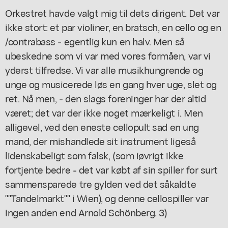
Orkestret havde valgt mig til dets dirigent. Det var
ikke stort: et par violiner, en bratsch, en cello og en
/contrabass - egentlig kun en halv. Men så
ubeskedne som vi var med vores formåen, var vi
yderst tilfredse. Vi var alle musikhungrende og
unge og musicerede løs en gang hver uge, slet og
ret. Nå men, - den slags foreninger har der altid
været; det var der ikke noget mærkeligt i. Men
alligevel, ved den eneste cellopult sad en ung
mand, der mishandlede sit instrument ligeså
lidenskabeligt som falsk, (som iøvrigt ikke
fortjente bedre - det var købt af sin spiller for surt
sammensparede tre gylden ved det såkaldte
""Tandelmarkt"" i Wien), og denne cellospiller var
ingen anden end Arnold Schönberg. 3)