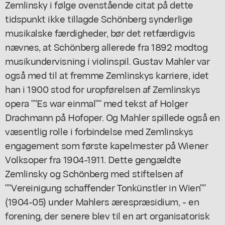
Zemlinsky i følge ovenstående citat på dette
tidspunkt ikke tillagde Schönberg synderlige
musikalske færdigheder, bør det retfærdigvis
nævnes, at Schönberg allerede fra 1892 modtog
musikundervisning i violinspil. Gustav Mahler var
også med til at fremme Zemlinskys karriere, idet
han i 1900 stod for uropførelsen af Zemlinskys
opera ""Es war einmal"" med tekst af Holger
Drachmann på Hofoper. Og Mahler spillede også en
væsentlig rolle i forbindelse med Zemlinskys
engagement som første kapelmester på Wiener
Volksoper fra 1904-1911. Dette gengældte
Zemlinsky og Schönberg med stiftelsen af
""Vereinigung schaffender Tonkünstler in Wien""
(1904-05) under Mahlers ærespræsidium, - en
forening, der senere blev til en art organisatorisk