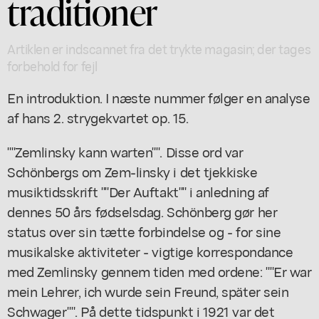
traditioner
Artiklen er indscannet fra det trykte magasin; der tages
forbehold for fejl
En introduktion. I næste nummer følger en analyse
af hans 2. strygekvartet op. 15.
""Zemlinsky kann warten"". Disse ord var
Schönbergs om Zem-linsky i det tjekkiske
musiktidsskrift ""Der Auftakt"" i anledning af
dennes 50 års fødselsdag. Schönberg gør her
status over sin tætte forbindelse og - for sine
musikalske aktiviteter - vigtige korrespondance
med Zemlinsky gennem tiden med ordene: ""Er war
mein Lehrer, ich wurde sein Freund, später sein
Schwager"". På dette tidspunkt i 1921 var det