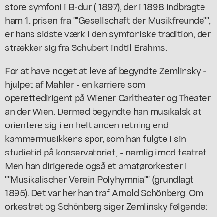
store symfoni i B-dur ( 1897), der i 1898 indbragte
ham 1. prisen fra ""Gesellschaft der Musikfreunde"",
er hans sidste værk i den symfoniske tradition, der
strækker sig fra Schubert indtil Brahms.
For at have noget at leve af begyndte Zemlinsky -
hjulpet af Mahler - en karriere som
operettedirigent på Wiener Carltheater og Theater
an der Wien. Dermed begyndte han musikalsk at
orientere sig i en helt anden retning end
kammermusikkens spor, som han fulgte i sin
studietid på konservatoriet, - nemlig imod teatret.
Men han dirigerede også et amatørorkester i
""Musikalischer Verein Polyhymnia"" (grundlagt
1895). Det var her han traf Arnold Schönberg. Om
orkestret og Schönberg siger Zemlinsky følgende: