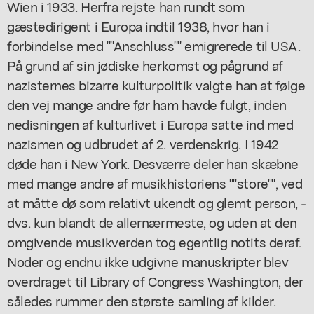
Wien i 1933. Herfra rejste han rundt som
gæstedirigent i Europa indtil 1938, hvor han i
forbindelse med ""Anschluss"" emigrerede til USA.
På grund af sin jødiske herkomst og pågrund af
nazisternes bizarre kulturpolitik valgte han at følge
den vej mange andre før ham havde fulgt, inden
nedisningen af kulturlivet i Europa satte ind med
nazismen og udbrudet af 2. verdenskrig. I 1942
døde han i New York. Desværre deler han skæbne
med mange andre af musikhistoriens ""store"", ved
at måtte dø som relativt ukendt og glemt person, -
dvs. kun blandt de allernærmeste, og uden at den
omgivende musikverden tog egentlig notits deraf.
Noder og endnu ikke udgivne manuskripter blev
overdraget til Library of Congress Washington, der
således rummer den største samling af kilder.