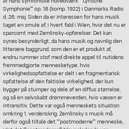
af hans symfoniske hovedværk ""Lyrische
Symphonie"" op. 18 (komp. 1922) i Danmarks Radio
d. 26. maj. Siden da er interessen for hans musik
taget en smule af, i hvert fald i Wien, hvor det nu er
sparsomt med Zemlinsky-opførelser. Det kan
synes besynderligt, da hans musik og navnlig den
litterære baggrund, som den er et produkt af,
endnu rummer stof med direkte appel til nutidens
fremmedgjorte mennesketype, hvis
virkelighedsopfattelse er delt i en fragmentarisk
opfattelse af den faktiske virkelighed, der kun
bygger på stumper og dele af en diffus størrelse,
og så en selvskabt drømmeverden, hvis væsen er
intransitiv. Dette var også menneskets situation
omkring 1. verdenskrig. Zemlinsky s musik må
derfor også tiltale det ""postmoderne"" menneske,