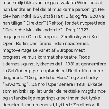
musikmiljø ikke var længere væk fra Wien, end at
han kendte en hel del af musikerne personligt. Her
blev han indtil 1927, altså i ialt 16 år, og fra 1920 var
han tillige ""Direktor"" (Rektor) for det nyoprettede
""Deutsche Mu-sikakademie"" i Prag. 11927
engagerede Otto Klemperer Zemlinsky ved Kroll
Oper i Berlin, der i årene inden nazisternes
magtovertagelse var et af Europas mest
progressive musikdramatiske teatre. Trods
tidernes ugunst lykkedes det i 1931 at gennemføre
to Schönberg førsteopførelser i Berlin. Klemperer
dirigerede ""Die glückliche Hand"" og Zemlinsky
""Erwartung"". Da Kroll Oper senere i 1931 lukkede,
som en brik i spillet under de hektiske magtkampe
og ustandselige regeringskriser inden det tyske
demokratis sammenbrud, flyttede Zemlinsky til