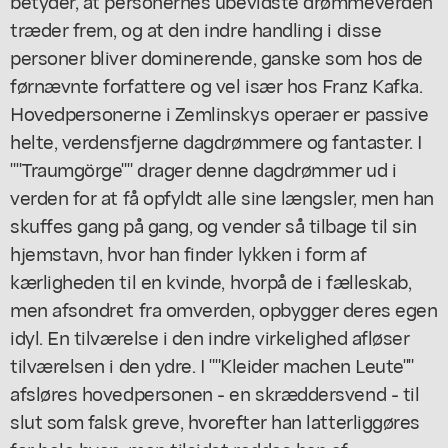
betyder, at personernes ubevidste drømmeverden
træder frem, og at den indre handling i disse
personer bliver dominerende, ganske som hos de
førnævnte forfattere og vel især hos Franz Kafka.
Hovedpersonerne i Zemlinskys operaer er passive
helte, verdensfjerne dagdrømmere og fantaster. I
""Traumgörge"" drager denne dagdrømmer ud i
verden for at få opfyldt alle sine længsler, men han
skuffes gang på gang, og vender så tilbage til sin
hjemstavn, hvor han finder lykken i form af
kærligheden til en kvinde, hvorpå de i fælleskab,
men afsondret fra omverden, opbygger deres egen
idyl. En tilværelse i den indre virkelighed afløser
tilværelsen i den ydre. I ""Kleider machen Leute""
afsløres hovedpersonen - en skræddersvend - til
slut som falsk greve, hvorefter han latterliggøres