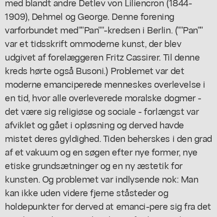
med blandt andre Detlev von Liliencron (1844-
1909), Dehmel og George. Denne forening
varforbundet med""Pan""-kredsen i Berlin. (""Pan""
var et tidsskrift ommoderne kunst, der blev
udgivet af forelæggeren Fritz Cassirer. Til denne
kreds hørte også Busoni.) Problemet var det
moderne emanciperede menneskes overlevelse i
en tid, hvor alle overleverede moralske dogmer -
det være sig religiøse og sociale - forlængst var
afviklet og gået i opløsning og derved havde
mistet deres gyldighed. Tiden beherskes i den grad
af et vakuum og en søgen efter nye former, nye
etiske grundsætninger og en ny æstetik for
kunsten. Og problemet var indlysende nok: Man
kan ikke uden videre fjerne ståsteder og
holdepunkter for derved at emanci-pere sig fra det