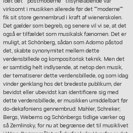
idet det ""postmoderne"" tilsyneladende var
virksomt i musikken allerede før det ""moderne""
fik sit store gennembrud i kraft af wienerskolen.
Det gælder som begreb, og senere vil vi se, at det
også er tilfældet som musikalsk fænomen. Det er
muligt, at Schönberg, sådan som Adorno påstod
det, skabte synonymitet mellem dette
verdensbillede og kompositorisk teknik. Men det
er samtidig helt indlysende, at netop den musik,
der tematiserer dette verdensbillede, og som idag
vinder genklang hos det bredeste publikum, der
bevidst eller ubevidst kan identificere sig med
dette verdensbillede, er musikken umiddelbart før
do-dekafoniens gennembrud: Mahler, Schreker;
Bergs, Weberns og Schönbergs tidlige værker og
så Zemlinsky, for nu at begrænse det til musiklivet