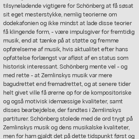
tilsyneladende vigtigere for Schönberg at få søsat
sit eget mesterstykke, nemlig teorierne om
dodekafonien og ikke mindst at lade disse teorier
få klingende form, - være impulsgiver for fremtidig
musik, end at tænke på at støtte og fremme
opførelserne af musik, hvis aktualitet efter hans
opfattelse forlængst var afløst af en status som
historisk interessant. Schönberg mente vel - og
med rette - at Zemlinskys musik var mere
bagudrettet end fremadrettet, og at senere tider
helt givet ville få ørerne op for de kompositoriske
og også motivisk idemæssige kvaliteter, samt
disses bearbejdelse, der fandtes i Zemlinskys
partiturer. Schönberg stolede med de ord trygt på
Zemlinskys musik og dens musikalske kvaliteter,
men for ham gjaldt det på dette tidspunkt først og