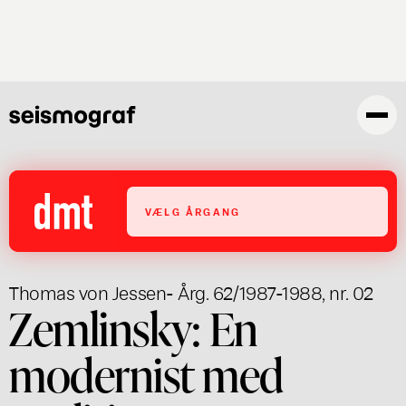
Gå
til
hovedindhold
VÆLG ÅRGANG
Thomas von Jessen
- Årg. 62/1987-1988, nr. 02
Zemlinsky: En
modernist med