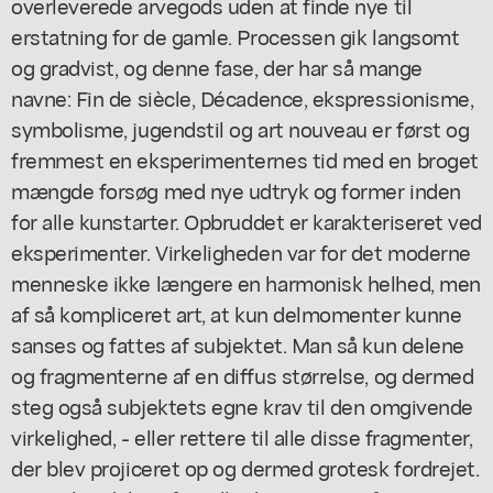
overleverede arvegods uden at finde nye til
erstatning for de gamle. Processen gik langsomt
og gradvist, og denne fase, der har så mange
navne: Fin de siècle, Décadence, ekspressionisme,
symbolisme, jugendstil og art nouveau er først og
fremmest en eksperimenternes tid med en broget
mængde forsøg med nye udtryk og former inden
for alle kunstarter. Opbruddet er karakteriseret ved
eksperimenter. Virkeligheden var for det moderne
menneske ikke længere en harmonisk helhed, men
af så kompliceret art, at kun delmomenter kunne
sanses og fattes af subjektet. Man så kun delene
og fragmenterne af en diffus størrelse, og dermed
steg også subjektets egne krav til den omgivende
virkelighed, - eller rettere til alle disse fragmenter,
der blev projiceret op og dermed grotesk fordrejet.