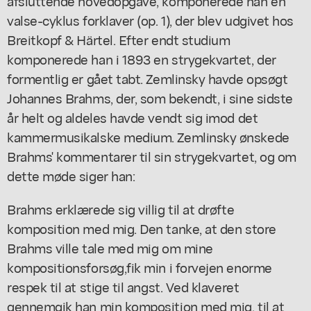
afsluttende hovedopgave, komponerede han en
valse-cyklus forklaver (op. 1), der blev udgivet hos
Breitkopf & Härtel. Efter endt studium
komponerede han i 1893 en strygekvartet, der
formentlig er gået tabt. Zemlinsky havde opsøgt
Johannes Brahms, der, som bekendt, i sine sidste
år helt og aldeles havde vendt sig imod det
kammermusikalske medium. Zemlinsky ønskede
Brahms' kommentarer til sin strygekvartet, og om
dette møde siger han:
Brahms erklærede sig villig til at drøfte
komposition med mig. Den tanke, at den store
Brahms ville tale med mig om mine
kompositionsforsøg,fik min i forvejen enorme
respek til at stige til angst. Ved klaveret
gennemgik han min komposition med mig, til at