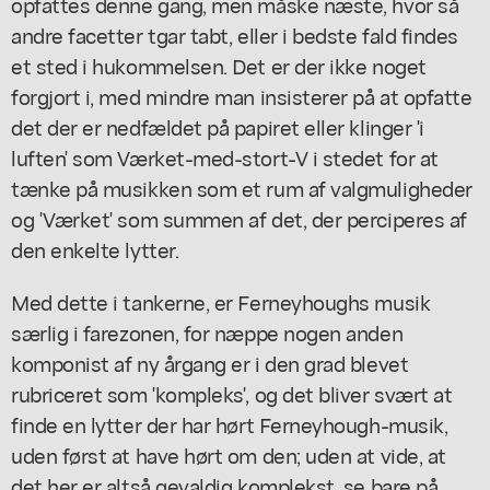
opfattes denne gang, men måske næste, hvor så
andre facetter tgar tabt, eller i bedste fald findes
et sted i hukommelsen. Det er der ikke noget
forgjort i, med mindre man insisterer på at opfatte
det der er nedfældet på papiret eller klinger 'i
luften' som Værket-med-stort-V i stedet for at
tænke på musikken som et rum af valgmuligheder
og 'Værket' som summen af det, der perciperes af
den enkelte lytter.
Med dette i tankerne, er Ferneyhoughs musik
særlig i farezonen, for næppe nogen anden
komponist af ny årgang er i den grad blevet
rubriceret som 'kompleks', og det bliver svært at
finde en lytter der har hørt Ferneyhough-musik,
uden først at have hørt om den; uden at vide, at
det her er altså gevaldig komplekst, se bare på