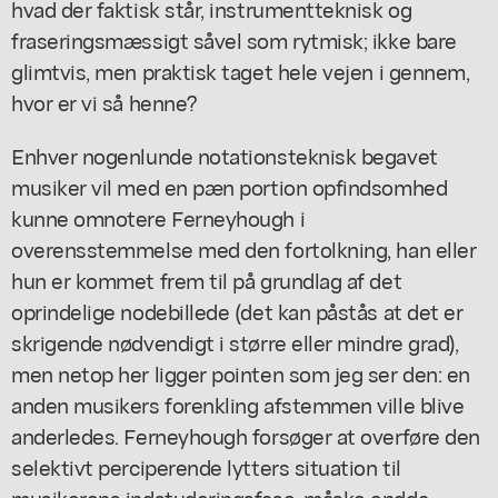
hvad der faktisk står, instrumentteknisk og
fraseringsmæssigt såvel som rytmisk; ikke bare
glimtvis, men praktisk taget hele vejen i gennem,
hvor er vi så henne?
Enhver nogenlunde notationsteknisk begavet
musiker vil med en pæn portion opfindsomhed
kunne omnotere Ferneyhough i
overensstemmelse med den fortolkning, han eller
hun er kommet frem til på grundlag af det
oprindelige nodebillede (det kan påstås at det er
skrigende nødvendigt i større eller mindre grad),
men netop her ligger pointen som jeg ser den: en
anden musikers forenkling afstemmen ville blive
anderledes. Ferneyhough forsøger at overføre den
selektivt perciperende lytters situation til
musikerens indstuderingsfase, måske endda,