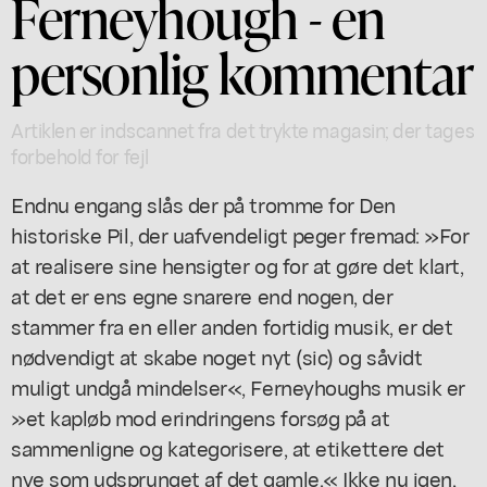
Ferneyhough - en
personlig kommentar
Artiklen er indscannet fra det trykte magasin; der tages
forbehold for fejl
Endnu engang slås der på tromme for Den
historiske Pil, der uafvendeligt peger fremad: »For
at realisere sine hensigter og for at gøre det klart,
at det er ens egne snarere end nogen, der
stammer fra en eller anden fortidig musik, er det
nødvendigt at skabe noget nyt (sic) og såvidt
muligt undgå mindelser«, Ferneyhoughs musik er
»et kapløb mod erindringens forsøg på at
sammenligne og kategorisere, at etikettere det
nye som udsprunget af det gamle.« Ikke nu igen,