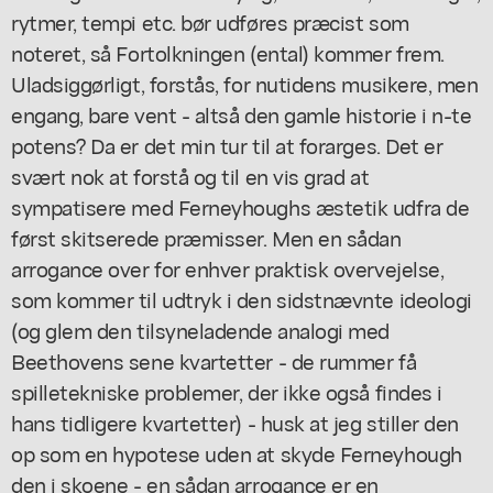
rytmer, tempi etc. bør udføres præcist som
noteret, så Fortolkningen (ental) kommer frem.
Uladsiggørligt, forstås, for nutidens musikere, men
engang, bare vent - altså den gamle historie i n-te
potens? Da er det min tur til at forarges. Det er
svært nok at forstå og til en vis grad at
sympatisere med Ferneyhoughs æstetik udfra de
først skitserede præmisser. Men en sådan
arrogance over for enhver praktisk overvejelse,
som kommer til udtryk i den sidstnævnte ideologi
(og glem den tilsyneladende analogi med
Beethovens sene kvartetter - de rummer få
spilletekniske problemer, der ikke også findes i
hans tidligere kvartetter) - husk at jeg stiller den
op som en hypotese uden at skyde Ferneyhough
den i skoene - en sådan arrogance er en