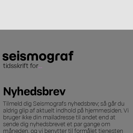
tidsskrift for
...
Nyhedsbrev
Tilmeld dig Seismografs nyhedsbrev; så går du
aldrig glip af aktuelt indhold på hjemmesiden. Vi
bruger ikke din mailadresse til andet end at
sende dig nyhedsbrevet et par gange om
måneden, og vi benytter til formålet tjenesten