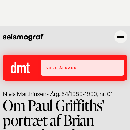
Gå
til
hovedindhold
VÆLG ÅRGANG
Niels Marthinsen
- Årg. 64/1989-1990, nr. 01
Om Paul Griffiths'
portræt af Brian