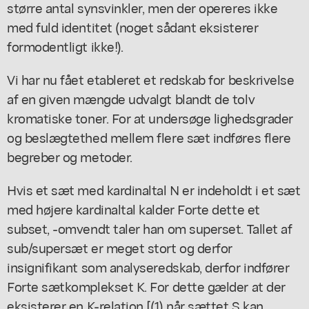
større antal synsvinkler, men der opereres ikke
med fuld identitet (noget sådant eksisterer
formodentligt ikke!).
Vi har nu fået etableret et redskab for beskrivelse
af en given mængde udvalgt blandt de tolv
kromatiske toner. For at undersøge lighedsgrader
og beslægtethed mellem flere sæt indføres flere
begreber og metoder.
Hvis et sæt med kardinaltal N er indeholdt i et sæt
med højere kardinaltal kalder Forte dette et
subset, -omvendt taler han om superset. Tallet af
sub/supersæt er meget stort og derfor
insignifikant som analyseredskab, derfor indfører
Forte sætkomplekset K. For dette gælder at der
eksisterer en K-relation [(1) når sættet S kan