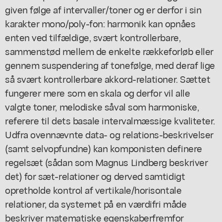
given følge af intervaller/toner og er derfor i sin
karakter mono/poly-fon: harmonik kan opnåes
enten ved tilfældige, svært kontrollerbare,
sammenstød mellem de enkelte rækkeforløb eller
gennem suspendering af tonefølge, med deraf lige
så svært kontrollerbare akkord-relationer. Sættet
fungerer mere som en skala og derfor vil alle
valgte toner, melodiske såval som harmoniske,
referere til dets basale intervalmæssige kvaliteter.
Udfra ovennævnte data- og relations-beskrivelser
(samt selvopfundne) kan komponisten definere
regelsæt (sådan som Magnus Lindberg beskriver
det) for sæt-relationer og derved samtidigt
opretholde kontrol af vertikale/horisontale
relationer, da systemet på en værdifri måde
beskriver matematiske egenskaberfremfor