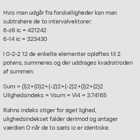
Hvis man udgår fra forskelligheder kan man
subtrahere de to intervalvektorer:
6-z6 ic = 421242
6-14 ic = 323430
l 0-2-2 12 de enkelte elementer opløftes til 2.
potens, summeres og der uddrages kvadratroden
af summen:
Sum = (l)2+(0)2+(-2)2+(-2)2+(l)2+(2)2
Ulighedsindeks = Vsum = Vl4 = 3.74165
Rahns indeks stiger for øget lighed,
ulighedsindekset falder derimod og antager
værdien O når de to sæts ic er identiske.