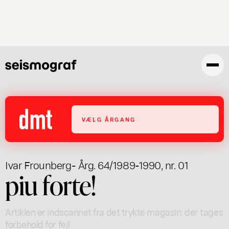
Gå
til
hovedindhold
VÆLG ÅRGANG
Ivar Frounberg
- Årg. 64/1989-1990, nr. 01
piu forte!
Artiklen er indscannet fra det trykte magasin; der tages
forbehold for fejl