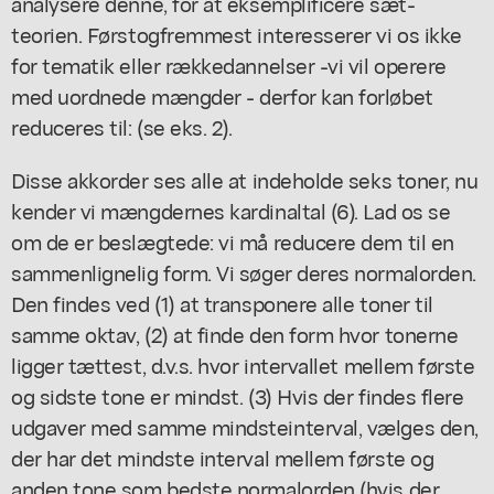
analysere denne, for at eksemplificere sæt-
teorien. Førstogfremmest interesserer vi os ikke
for tematik eller rækkedannelser -vi vil operere
med uordnede mængder - derfor kan forløbet
reduceres til: (se eks. 2).
Disse akkorder ses alle at indeholde seks toner, nu
kender vi mængdernes kardinaltal (6). Lad os se
om de er beslægtede: vi må reducere dem til en
sammenlignelig form. Vi søger deres normalorden.
Den findes ved (1) at transponere alle toner til
samme oktav, (2) at finde den form hvor tonerne
ligger tættest, d.v.s. hvor intervallet mellem første
og sidste tone er mindst. (3) Hvis der findes flere
udgaver med samme mindsteinterval, vælges den,
der har det mindste interval mellem første og
anden tone som bedste normalorden (hvis der