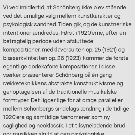
Vi ved imidlertid, at Schönberg ikke blev stående
ved det umulige valg mellem kunstkarakter og
psykologisk sandhed. Tiden gik, og de kunstneriske
intentioner ændredes. Først i 1920'erne, efter en
betragtelig periode uden afsluttede
kompositioner, medklaversuiten op. 25 (1921) og
blæserkvintetten op. 26 (1923), kommer de første
egentlige dodekafone kompositioner. I disse
værker præsenterer Schönberg på én gang
rækketeknikkens abstrakte konstruktivisme og
genoptagelsen af de traditionelle musikalske
formtyper. Det ligger lige for at drage paralleller
mellem Schönbergs sindelags ændring i de tidlige
1920'ere og samtidige fænomener som ny
saglighed og neoklassik. I et tilsyneladende brud
gør musikken sig fri af den psykologiske