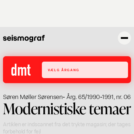
Gå
til
hovedindhold
VÆLG ÅRGANG
Søren Møller Sørensen
- Årg. 65/1990-1991, nr. 06
Modernistiske temaer
Artiklen er indscannet fra det trykte magasin; der tages
forbehold for fejl