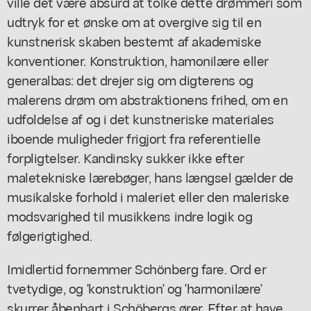
ville det være absurd at tolke dette drømmeri som
udtryk for et ønske om at overgive sig til en
kunstnerisk skaben bestemt af akademiske
konventioner. Konstruktion, hamonilære eller
generalbas: det drejer sig om digterens og
malerens drøm om abstraktionens frihed, om en
udfoldelse af og i det kunstneriske materiales
iboende muligheder frigjort fra referentielle
forpligtelser. Kandinsky sukker ikke efter
maletekniske lærebøger, hans længsel gælder de
musikalske forhold i maleriet eller den maleriske
modsvarighed til musikkens indre logik og
følgerigtighed.
Imidlertid fornemmer Schönberg fare. Ord er
tvetydige, og 'konstruktion' og 'harmonilære'
skurrer åbenbart i Schöbergs ører. Efter at have