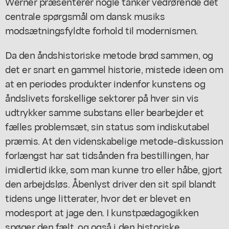
Werner præsenterer nogle tanker vedrørende det
centrale spørgsmål om dansk musiks
modsætningsfyldte forhold til modernismen.
Da den åndshistoriske metode brød sammen, og
det er snart en gammel historie, mistede ideen om
at en periodes produkter indenfor kunstens og
åndslivets forskellige sektorer på hver sin vis
udtrykker samme substans eller bearbejder et
fælles problemsæt, sin status som indiskutabel
præmis. At den videnskabelige metode-diskussion
forlængst har sat tidsånden fra bestillingen, har
imidlertid ikke, som man kunne tro eller håbe, gjort
den arbejdsløs. Åbenlyst driver den sit spil blandt
tidens unge litterater, hvor det er blevet en
modesport at jage den. I kunstpædagogikken
spøger den fælt, og også i den historiske