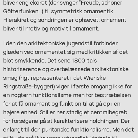
bliver englekoret (der synger "Freude, schöner
Götterfunken...) til symmetrisk ornamentik.
Hierakiret og sondringen er ophævet: ornament
bliver til motiv og motiv til ornament.
I den den arkitektoniske jugendstil forbinder
glæden ved ornamentet sig med kritikken af det
blot smykkende. Det sene 1800-tals
historiserende og overbelæssede arkitektoniske
smag (rigt repræsenteret i det Wienske
Ringstraße-byggeri) viger i første omgang ikke for
en nøgtern funktionalisme men for bestræbelsen
for at få ornament og funktion til at gå op i en
højere enhed. Stil er her stadig et centralbegreb
for forsøgene på at karakterisere holdningen. Der
er langt til den puritanske funktionalisme. Men det
stilfulde må ikke være udvendigt i forhold til