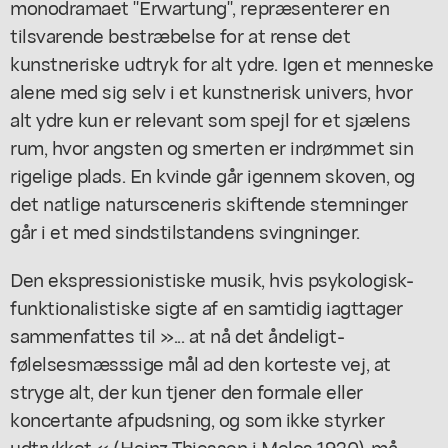
monodramaet "Erwartung", repræsenterer en
tilsvarende bestræbelse for at rense det
kunstneriske udtryk for alt ydre. Igen et menneske
alene med sig selv i et kunstnerisk univers, hvor
alt ydre kun er relevant som spejl for et sjælens
rum, hvor angsten og smerten er indrømmet sin
rigelige plads. En kvinde går igennem skoven, og
det natlige natursceneris skiftende stemninger
går i et med sindstilstandens svingninger.
Den ekspressionistiske musik, hvis psykologisk-
funktionalistiske sigte af en samtidig iagttager
sammenfattes til »... at nå det åndeligt-
følelsesmæsssige mål ad den korteste vej, at
stryge alt, der kun tjener den formale eller
koncertante afpudsning, og som ikke styrker
udtrykket.« (Heinz Thiessen i Melos 1920), må