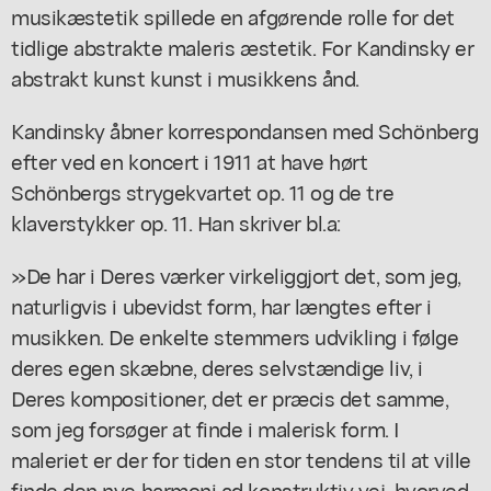
musikæstetik spillede en afgørende rolle for det
tidlige abstrakte maleris æstetik. For Kandinsky er
abstrakt kunst kunst i musikkens ånd.
Kandinsky åbner korrespondansen med Schönberg
efter ved en koncert i 1911 at have hørt
Schönbergs strygekvartet op. 11 og de tre
klaverstykker op. 11. Han skriver bl.a:
»De har i Deres værker virkeliggjort det, som jeg,
naturligvis i ubevidst form, har længtes efter i
musikken. De enkelte stemmers udvikling i følge
deres egen skæbne, deres selvstændige liv, i
Deres kompositioner, det er præcis det samme,
som jeg forsøger at finde i malerisk form. I
maleriet er der for tiden en stor tendens til at ville
finde den nye harmoni ad konstruktiv vej, hvorved