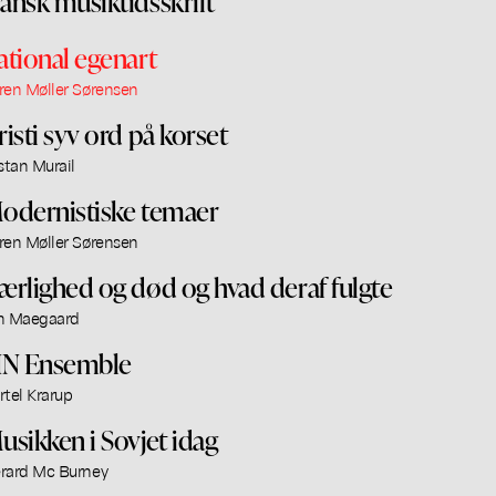
ansk musiktidsskrift
ational egenart
ren Møller Sørensen
risti syv ord på korset
istan Murail
odernistiske temaer
ren Møller Sørensen
ærlighed og død og hvad deraf fulgte
n Maegaard
IN Ensemble
rtel Krarup
usikken i Sovjet idag
rard Mc Burney