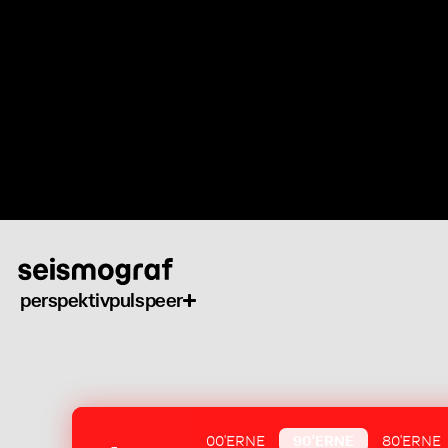
Gå
til
hovedindhold
perspektiv
puls
peer
00'ERNE
90'ERNE
80'ERNE