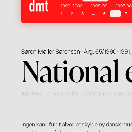
1999-2000
1998-99
1997-98
1
2
3
4
5
6
7
Søren Møller Sørensen
- Årg. 65/1990-1991,
National 
Artiklen er indscannet fra det trykte magasin; der
Ingen kan i fuldt alvor beskylde ny dansk mu