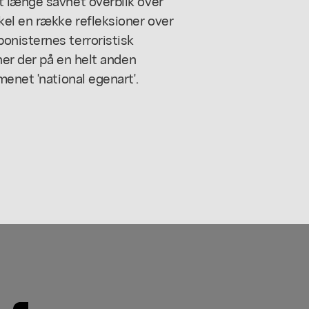
t længe savnet overblik over
kel en række refleksioner over
onisternes terroristisk
ner der på en helt anden
enet 'national egenart'.