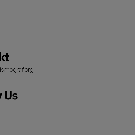
kt
ismograf.org
w Us