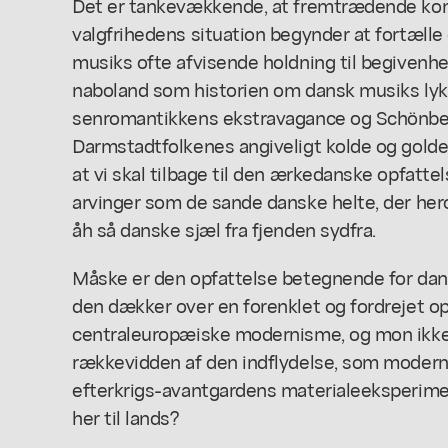
Det er tankevækkende, at fremtrædende kom
valgfrihedens situation begynder at fortæll
musiks ofte afvisende holdning til begivenhe
naboland som historien om dansk musiks lykk
senromantikkens ekstravagance og Schönbe
Darmstadtfolkenes angiveligt kolde og golde
at vi skal tilbage til den ærkedanske opfatte
arvinger som de sande danske helte, der hero
åh så danske sjæl fra fjenden sydfra.
Måske er den opfattelse betegnende for dan
den dækker over en forenklet og fordrejet op
centraleuropæiske modernisme, og mon ikke
rækkevidden af den indflydelse, som modern
efterkrigs-avantgardens materialeeksperiment
her til lands?