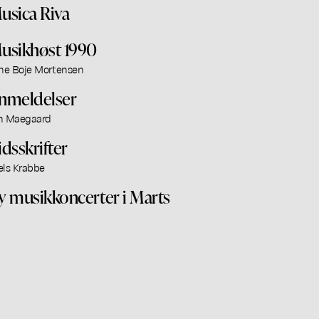
usica Riva
usikhøst 1990
ine Boje Mortensen
nmeldelser
n Maegaard
idsskrifter
els Krabbe
y musikkoncerter i Marts