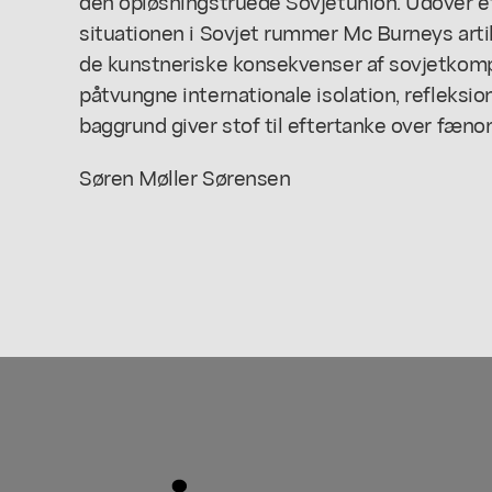
den opløsningstruede Sovjetunion. Udover e
situationen i Sovjet rummer Mc Burneys arti
de kunstneriske konsekvenser af sovjetkomp
påtvungne internationale isolation, refleksio
baggrund giver stof til eftertanke over fænom
Søren Møller Sørensen