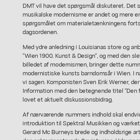
DMT vil have det spørgsmål diskuteret. Det sk
musikalske modernisme er andet og mere en
spørgsmålet om materialetænkningens fortsa
dagsordenen.
Med ydre anledning i Louisianas store og anb
"Wien 1900. Kunst & Design", og med den slet
billedet af modernismen, bringer dette num
modernistiske kunsts barndomsår i Wien. I 
vi sagen. Komponisten Sven Erik Werner, der f
Information med den betegnende titel "Den 
lovet et aktuelt diskussionsbidrag.
Af nærværende nummers indhold skal endvid
introduktion til Spektral Musikken og værket 
Gerard Mc Burneys brede og indholdsrige arti