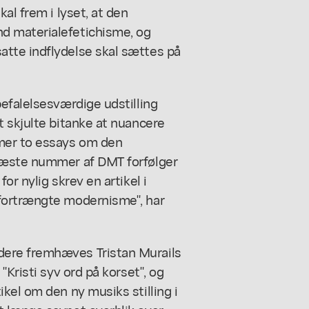
al frem i lyset, at den
d materialefetichisme, og
tte indflydelse skal sættes på
efalelsesværdige udstilling
 skjulte bitanke at nuancere
mer to essays om den
næste nummer af DMT forfølger
or nylig skrev en artikel i
fortrængte modernisme", har
ere fremhæves Tristan Murails
"Kristi syv ord på korset", og
kel om den ny musiks stilling i