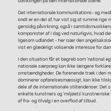
udviklingen på den internationale scene.
Det internationale kommunikations- og med
ondt er en del af, har vist sig at rumme rige
gensidig påvirkning, også i samtidsmusikkens
komponister af i dag ved naturligvis, hvad d
ligesom udlandet - her især den angelsaksisk
vist en glædeligt voksende interesse for dan
I den situation får et begreb som 'national e
nationale særpræg kan ikke længere forklar
omstændigheder. De forenende træk i den ny
dominerer opførelsesmæssigt, kan ikke tilskri
dele af de internationale stiltendenser. Det
enkelte kunstners og 'miljøets' kunstneriske
af fra- og tilvalg i en overflod af tilbud.