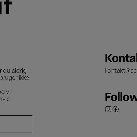
Konta
 du aldrig
kontakt@se
bruger ikke
g vi
Follo
hvis