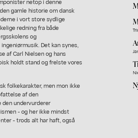
ponister netop i denne
M
e den gamle historie om dansk
derne i vort store sydlige
M
elige redning fra både
Tr
rgsskolens og
A
 ingeniørmusik. Det kan synes,
Ja
lse af Carl Nielsen og hans
isk holdt stand og frelste vores
T
Ni
N
sk folkekarakter, men mon ikke
fattelse af den
 den undervurderer
ismen - og her ikke mindst
er - trods alt har haft, også