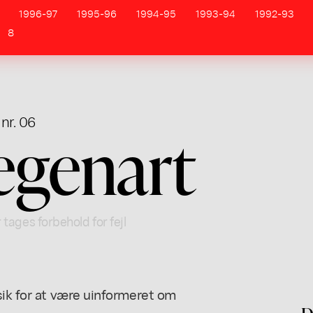
1996-97
1995-96
1994-95
1993-94
1992-93
8
 nr. 06
egenart
 tages forbehold for fejl
sik for at være uinformeret om