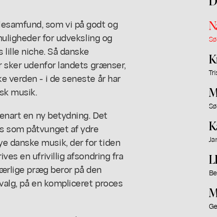
D
iesamfund, som vi på godt og
N
 muligheder for udveksling og
Sø
 lille niche. Så danske
K
er sker udenfor landets grænser,
Tr
e verden - i de seneste år har
M
sk musik.
Sø
genart en ny betydning. Det
K
es som påtvunget af ydre
Ja
e danske musik, der for tiden
ves en ufrivillig afsondring fra
L
 særlige præg beror på den
Be
 valg, på en kompliceret proces
M
Ge