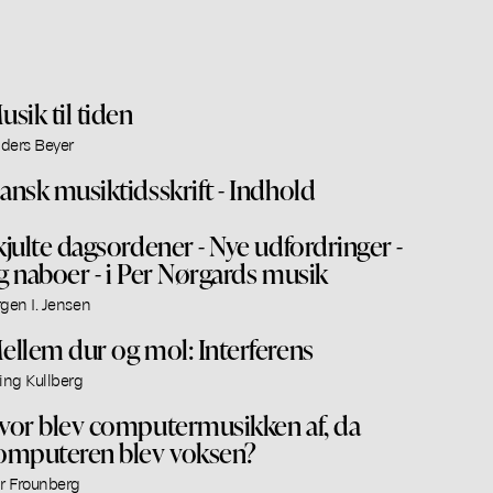
usik til tiden
ders Beyer
ansk musiktidsskrift - Indhold
kjulte dagsordener - Nye udfordringer -
g naboer - i Per Nørgards musik
rgen I. Jensen
ellem dur og mol: Interferens
ling Kullberg
vor blev computermusikken af, da
omputeren blev voksen?
ar Frounberg