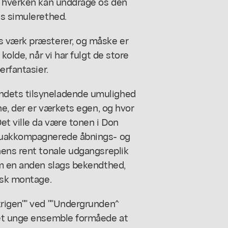
i hverken kan unddrage os den
ns simulerethed.
s værk præsterer, og måske er
kolde, når vi har fulgt de store
erfantasier.
ndets tilsyneladende umulighed
ne, der er værkets egen, og hvor
et ville da være tonen i Don
e uakkompagnerede åbnings- og
nens rent tonale udgangsreplik
om en anden slags bekendthed,
lsk montage.
rigen"" ved ""Undergrunden^
det unge ensemble formåede at