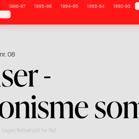
1996-97
1995-96
1994-95
1993-94
1992-93
8
nr. 08
er -
onisme som 
 tages forbehold for fejl