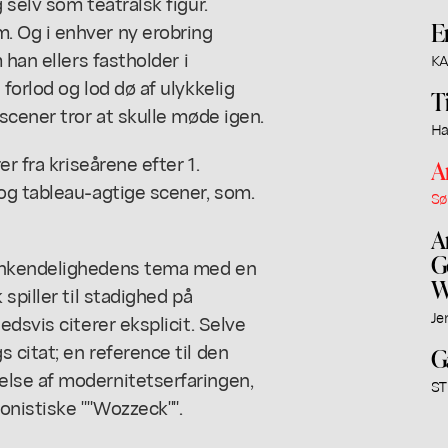
selv som teatralsk figur.
E
 Og i enhver ny erobring
 han ellers fastholder i
KA
forlod og lod dø af ulykkelig
T
scener tror at skulle møde igen.
Ha
r fra kriseårene efter 1.
A
og tableau-agtige scener, som.
Sø
A
G
enkendelighedens tema med en
W
spiller til stadighed på
Je
dsvis citerer eksplicit. Selve
citat; en reference til den
G
lse af modernitetserfaringen,
ST
ionistiske ""Wozzeck"".