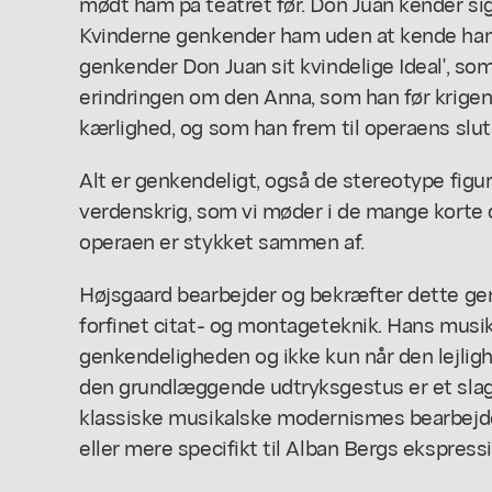
mødt ham på teatret før. Don Juan kender sig 
Kvinderne genkender ham uden at kende ham.
genkender Don Juan sit kvindelige Ideal', som
erindringen om den Anna, som han før krigen 
kærlighed, og som han frem til operaens slut
Alt er genkendeligt, også de stereotype figure
verdenskrig, som vi møder i de mange korte 
operaen er stykket sammen af.
Højsgaard bearbejder og bekræfter dette g
forfinet citat- og montageteknik. Hans musik 
genkendeligheden og ikke kun når den lejlighe
den grundlæggende udtryksgestus er et slags 
klassiske musikalske modernismes bearbejde
eller mere specifikt til Alban Bergs ekspress