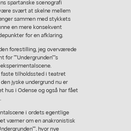
ns spartanske scenografi
e være svært at skelne mellem
, hænger sammen med stykkets
kunne en mere konsekvent
depunkter for en afklaring.
 den forestilling, jeg overværede
t for ""Undergrunden""s
 eksperimentalscene.
faste tilholdssted i teatret
t den jyske undergrund nu er
et hus i Odense og også har fået
.
ntalscene i ordets egentlige
mpet værner om en anakronistisk
Undergrunden"", hvor nye