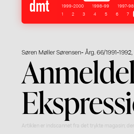
1999-2000
1998-99
1997-98
1
2
3
4
5
6
7
Søren Møller Sørensen
- Årg. 66/1991-1992, 
Anmeldels
Ekspressi
Artiklen er indscannet fra det trykte magasin; der