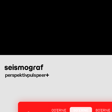
Gå
til
hovedindhold
perspektiv
puls
peer
00'ERNE
90'ERNE
80'ERNE