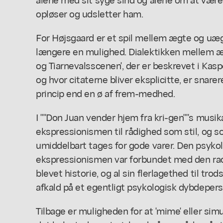
opløser og udsletter ham.
For Højsgaard er et spil mellem ægte og uæg
længere en mulighed. Dialektikken mellem æg
og Tiarnevalsscenen', der er beskrevet i Kasp
og hvor citaterne bliver eksplicitte, er snar
princip end en ø af frem-medhed.
I ""Don Juan vender hjem fra kri-gen""s musik
ekspressionismen til rådighed som stil, og 
umiddelbart tages for gode varer. Den psykol
ekspressionismen var forbundet med den radi
blevet historie, og al sin flerlagethed til tr
afkald på et egentligt psykologisk dybdepers
Tilbage er muligheden for at 'mime' eller sim