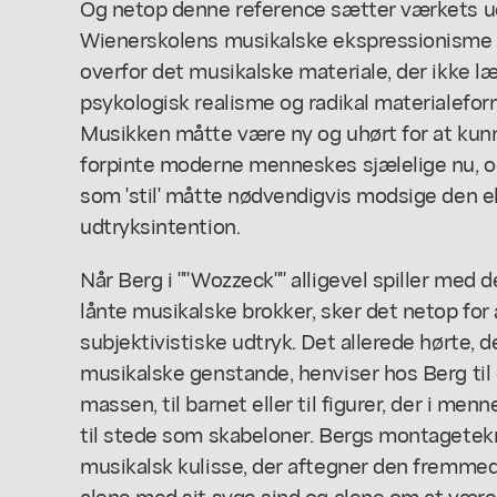
Og netop denne reference sætter værkets udt
Wienerskolens musikalske ekspressionisme 
overfor det musikalske materiale, der ikke l
psykologisk realisme og radikal materialefor
Musikken måtte være ny og uhørt for at k
forpinte moderne menneskes sjælelige nu, og
som 'stil' måtte nødvendigvis modsige den e
udtryksintention.
Når Berg i ""Wozzeck"" alligevel spiller med 
lånte musikalske brokker, sker det netop for 
subjektivistiske udtryk. Det allerede hørte, 
musikalske genstande, henviser hos Berg til d
massen, til barnet eller til figurer, der i m
til stede som skabeloner. Bergs montagetek
musikalsk kulisse, der aftegner den fremmed
alene med sit syge sind og alene om at være h