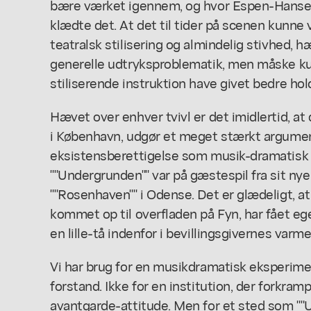
bære værket igennem, og hvor Espen-Hanse
klædte det. At det til tider på scenen kunn
teatralsk stilisering og almindelig stivhed
generelle udtryksproblematik, men måske 
stiliserende instruktion have givet bedre hol
Hævet over enhver tvivl er det imidlertid, at
i København, udgør et meget stærkt argumen
eksistensberettigelse som musik-dramatisk
""Undergrunden"" var på gæstespil fra sit nye 
""Rosenhaven"" i Odense. Det er glædeligt, a
kommet op til overfladen på Fyn, har fået eg
en lille-tå indenfor i bevillingsgivernes varme
Vi har brug for en musikdramatisk eksperime
forstand. Ikke for en institution, der forkra
avantgarde-attitude. Men for et sted som ""