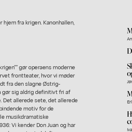
hjem fra krigen. Kanonhallen,
M
An
D
S
 krigen"" gør operaens moderne
o
urvet frontteater, hvor vi møder
Jø
 fra den slagne Østrig-
 sig aldrig definitivt fri af
M
Det allerede sete, det allerede
Er
bindende motiv for de
H
elle musikdramatiske
c
936: Vi kender Don Juan og har
Iv