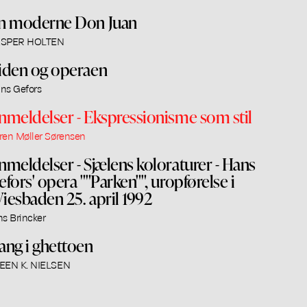
n moderne Don Juan
SPER HOLTEN
iden og operaen
ns Gefors
nmeldelser - Ekspressionisme som stil
ren Møller Sørensen
nmeldelser - Sjælens koloraturer - Hans
efors' opera ""Parken"", uropførelse i
iesbaden 25. april 1992
ns Brincker
ang i ghettoen
EEN K. NIELSEN