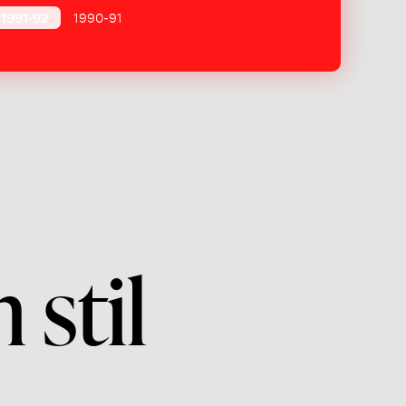
1991-92
1990-91
stil