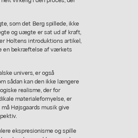
te, som det Berg spillede, ikke
te og uægte er sat ud af kraft,
er Holtens introduktions artikel,
ere en bekræftelse af værkets
alske univers, er også
som sådan kan den ikke længere
ogiske realisme, der for
kale materialefornyelse, er
ods må Højsgaards musik give
pektiv.
ulere ekspresionisme og spille