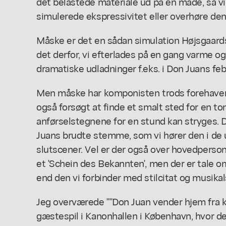
det belastede materiale ud på en måde, så v
simulerede ekspressivitet eller overhøre de
Måske er det en sådan simulation Højsgaard
det derfor, vi efterlades på en gang varme og 
dramatiske udladninger f.eks. i Don Juans feb
Men måske har komponisten trods forehave
også forsøgt at finde et smalt sted for en to
anførselstegnene for en stund kan stryges. D
Juans brudte stemme, som vi hører den i d
slutscener. Vel er der også over hovedperso
et 'Schein des Bekannten', men der er tale 
end den vi forbinder med stilcitat og musika
Jeg overværede ""Don Juan vender hjem fra k
gæstespil i Kanonhallen i København, hvor 