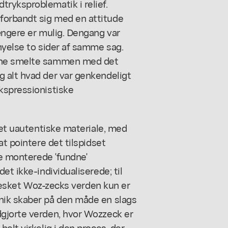
ryksproblematik i relief.
forbandt sig med en attitude
ængere er mulig. Dengang var
nyelse to sider af samme sag.
unne smelte sammen med det
 alt hvad der var genkendeligt
kspressionistiske
det uautentiske materiale, med
at pointere det tilspidset
de monterede 'fundne'
et ikke-individualiserede; til
ennesket Woz-zecks verden kun er
nik skaber på den måde en slags
gjorte verden, hvor Wozzeck er
elt virkelig i den proces, der