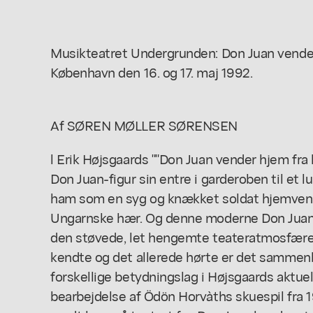
Musikteatret Undergrunden: Don Juan vender 
København den 16. og 17. maj 1992.
Af SØREN MØLLER SØRENSEN
l Erik Højsgaards ""Don Juan vender hjem fra
Don Juan-figur sin entre i garderoben til et l
ham som en syg og knækket soldat hjemvendt
Ungarnske hær. Og denne moderne Don Juan gør
den støvede, let hengemte teateratmosfære. 
kendte og det allerede hørte er det sammen
forskellige betydningslag i Højsgaards aktu
bearbejdelse af Ödön Horvàths skuespil fra 1