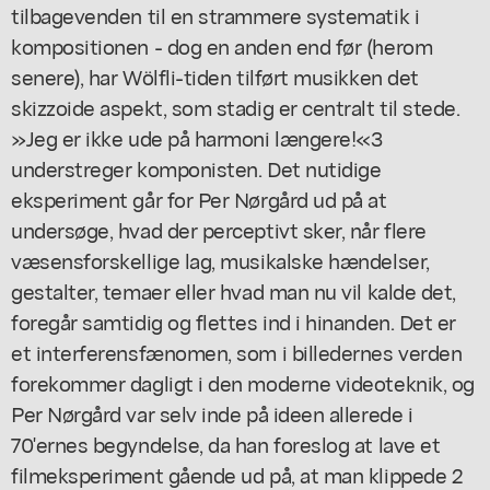
tilbagevenden til en strammere systematik i
kompositionen - dog en anden end før (herom
senere), har Wölfli-tiden tilført musikken det
skizzoide aspekt, som stadig er centralt til stede.
»Jeg er ikke ude på harmoni længere!«3
understreger komponisten. Det nutidige
eksperiment går for Per Nørgård ud på at
undersøge, hvad der perceptivt sker, når flere
væsensforskellige lag, musikalske hændelser,
gestalter, temaer eller hvad man nu vil kalde det,
foregår samtidig og flettes ind i hinanden. Det er
et interferensfænomen, som i billedernes verden
forekommer dagligt i den moderne videoteknik, og
Per Nørgård var selv inde på ideen allerede i
70'ernes begyndelse, da han foreslog at lave et
filmeksperiment gående ud på, at man klippede 2