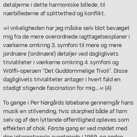
detaljerne i dette harmoniske billede, til
nærbillederne af splittethed og konflikt.
»I virkeligheden har jeg måske selv blot bevæget
mig fra de mere overordnede iagttagelsesplaner i
værkerne omkring 3. symfoni til mere og mere
jordnære ('ordinære') detaljer ved dagliglivets
trivialiteter i værkerne omkring 4. symfoni og
Wölfli-operaen "Det Guddommelige Tivoli". Disse
dagliglivets trivialiteter antager i hvert fald en
stadigt stigende fascination for mig....« (4)
To gange i Per Nørgårds løbebane gennemgår hans
musik en stilvending, hvis skarphed både af ham
selv og af den lyttende offentlighed opleves som
effekten af chok. Første gang er ved mødet med
den internationale avantgarde i 1959, og anden