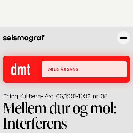
Gå
til
hovedindhold
VÆLG ÅRGANG
Erling Kullberg
- Årg. 66/1991-1992, nr. 08
Mellem dur og mol:
Interferens