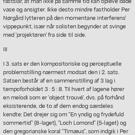
fastslår, at man ikke på samme tid kan opleve både
vase og ansigter. Ikke desto mindre fastholder Per
Nørgård lytteren på den momentane interferens'
vippepunkt, især når solisten begynder at svinge
med 'projektøren' fra side til side.
III
I 3. sats er den kompositoriske og perceptuelle
problemstilling nærmest modsat den i 2. sats.
Satsen består af en sammenstilling af 3 lag i
tempoforholdet 3 : 5 : 8. Til hvert af lagene hører
en melodi som er 'object trouvé', dvs. på forhånd
eksisterende, de to af dem endog særdeles
kendte: Det drejer sig om "En yndig og frydefuld
sommertid" (8-laget), "Loch Lomond" (5-laget) og
den gregorianske koral "Timæus", som indgik i Per