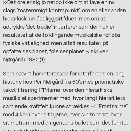
»Det drejer sig jo netop ikke om at lave en ny
slags 'tostemmigt kontrapunkt', om en eller anden
hierarkisk-umådeliggjort 'duet, men om at
udtrykke 'det tredie', interferensen, der nok er
resultatet af de to klingende musikalske forløbs
fysiske virkelighed, men altså resultatet på
opfattelsesplanet, følelsesplanet!« skriver
Nørgård i 1982.(1)
Som nævnt har interessen for interferens en lang
historie hos Per Nørgård fra 60'ernes prismatiske
tekstfiltrering i "Prisme" over den hierarkiske
musiks eksperimenter med, hvor langt hierarkiets
samlende kraftfelt kunne strækkes - i "Frostsalme"
med 4 kor i hver sit hjørne, hver sin toneart, hver
sit metrum, med dirigentens ballet som det femte,
tilsyneladende helt anderledes plan; alt holdt