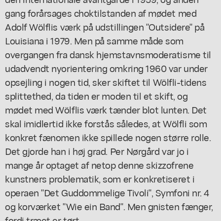
gang forårsages choktilstanden af mødet med
Adolf Wölflis værk på udstillingen "Outsidere" på
Louisiana i 1979. Men på samme måde som
overgangen fra dansk hjemstavnsmoderatisme til
udadvendt nyorientering omkring 1960 var under
opsejling i nogen tid, sker skiftet til Wölfli-tidens
splittethed, da tiden er moden til et skift, og
mødet med Wölflis værk tænder blot lunten. Det
skal imidlertid ikke forstås således, at Wölfli som
konkret fænomen ikke spillede nogen større rolle.
Det gjorde han i høj grad. Per Nørgård var jo i
mange år optaget af netop denne skizzofrene
kunstners problematik, som er konkretiseret i
operaen "Det Guddommelige Tivoli", Symfoni nr. 4
og korværket "Wie ein Band". Men gnisten fænger,
fordi træet er tørt.