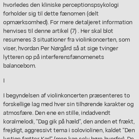
hvorledes den kliniske perceptionspsykologi
forholder sig til dette fænomen (delt
opmærksomhed). For mere detaljeret information
henvises til denne artikel (7) . Her skal blot
resumeres 3 situationer fra violinkoncerten, som
viser, hvordan Per Nørgård så at sige tvinger
lytteren op på interferensfænomenets
balancebom.
I
I begyndelsen af violinkoncerten præsenteres to
forskellige lag med hver sin tilhørende karakter og
atmosfære. Den ene en stille, indadvendt
koralmelodi, "Dag gik på hæld", den anden et frækt,
frejdigt, aggressivt tema i soloviolinen, kaldet "Den
lystige fætter Karl" (man kan selv høre hvorfor). De