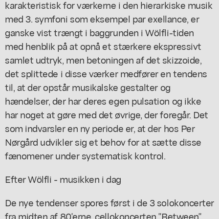
karakteristisk for værkerne i den hierarkiske musik
med 3. symfoni som eksempel par exellance, er
ganske vist trængt i baggrunden i Wölfli-tiden
med henblik på at opnå et stærkere ekspressivt
samlet udtryk, men betoningen af det skizzoide,
det splittede i disse værker medfører en tendens
til, at der opstår musikalske gestalter og
hændelser, der har deres egen pulsation og ikke
har noget at gøre med det øvrige, der foregår. Det
som indvarsler en ny periode er, at der hos Per
Nørgård udvikler sig et behov for at sætte disse
fænomener under systematisk kontrol.
Efter Wölfli - musikken i dag
De nye tendenser spores først i de 3 solokoncerter
fra midten af 80'erne, cellokoncerten "Between"