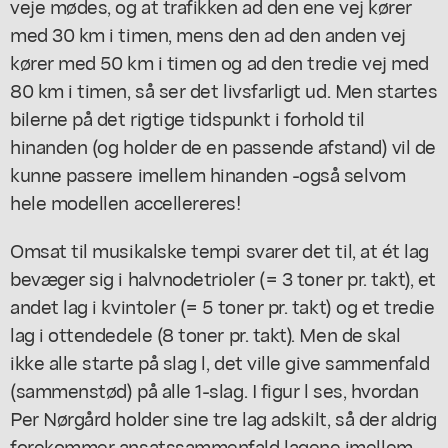
veje mødes, og at trafikken ad den ene vej kører
med 30 km i timen, mens den ad den anden vej
kører med 50 km i timen og ad den tredie vej med
80 km i timen, så ser det livsfarligt ud. Men startes
bilerne på det rigtige tidspunkt i forhold til
hinanden (og holder de en passende afstand) vil de
kunne passere imellem hinanden -også selvom
hele modellen accellereres!
Omsat til musikalske tempi svarer det til, at ét lag
bevæger sig i halvnodetrioler (= 3 toner pr. takt), et
andet lag i kvintoler (= 5 toner pr. takt) og et tredie
lag i ottendedele (8 toner pr. takt). Men de skal
ikke alle starte på slag l, det ville give sammenfald
(sammenstød) på alle 1-slag. I figur l ses, hvordan
Per Nørgård holder sine tre lag adskilt, så der aldrig
forekommer ansatssammenfald lagene imellem.