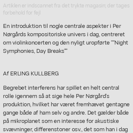
Artiklen er indscannet fra det trykte magasin; der tages
forbehold for fejl
En introduktion til nogle centrale aspekter i Per
Nørgårds kompositoriske univers i dag, centreret
om violinkoncerten og den nyligt uropførte ""Night
Symphonies, Day Breaks""
Af ERLING KULLBERG
Begrebet interferens har spillet en helt central
rolle igennem så at sige hele Per Nørgård's
produktion, hvilket har været fremhævet gentagne
gange både af ham selv og andre. Det gælder både
på mikroplanet som en interesse for akustiske
svævninger, differenstoner osv., det som han i dag