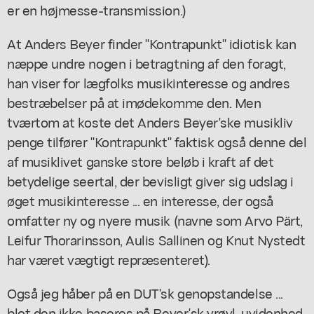
er en højmesse-transmission.)
At Anders Beyer finder "Kontrapunkt" idiotisk kan
næppe undre nogen i betragtning af den foragt,
han viser for lægfolks musikinteresse og andres
bestræbelser på at imødekomme den. Men
tværtom at koste det Anders Beyer'ske musikliv
penge tilfører "Kontrapunkt" faktisk også denne del
af musiklivet ganske store beløb i kraft af det
betydelige seertal, der bevisligt giver sig udslag i
øget musikinteresse ... en interesse, der også
omfatter ny og nyere musik (navne som Arvo Pärt,
Leifur Thorarinsson, Aulis Sallinen og Knut Nystedt
har været vægtigt repræsenteret).
Også jeg håber på en DUT'sk genopstandelse ...
blot den ikke baseres på Beyer'sk vrøvl, uvidenhed,