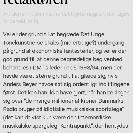
Artiklen er indscannet fra det trykte magasin; der tages
forbehold for fejl
Vel er der grund til at begræde Det Unge
Tonekunstnerselskabs (midlertidige?) undergang
på grund af økonomiske fantasterier, og vel er der
god grund til, at denne begrædelige begivenhed
behandles i DMT's leder i nr. 5 1993/94, men der
havde været større grund til at glæde sig, hvis
Anders Beyer havde sat sig ordentligt ind i tingene
først. Det kan han ikke have gjort, når han beklager
sig over "de mange millioner af kroner Danmarks
Radio bruger på idiotiske musikalske sportslege"
(det kan da vist kun være den internordiske
musikalske spørgeleg "Kontrapunkt", der hentydes