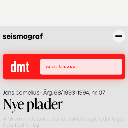
Gå
til
hovedindhold
VÆLG ÅRGANG
Jens Cornelius
- Årg. 68/1993-1994, nr. 07
Nye plader
Artiklen er indscannet fra det trykte magasin; der tages
forbehold for fejl