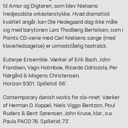
til Amor og Digteren, som blev Nielsens
tredjesidste orkesterstykke. Hvad dramatisk
kvalitet angår, kan Ole Hedegaard dog ikke måle
sig med barytonen Lars Thodberg Bertelsen, som i
Points CD-serie med Carl Nielsens sange (med
klaverledsagelse) er uimodståelig teatralsk.
Euterpe Ensemble. Værker af Erik Bach, John
Frandsen, Vagn Holmboe, Ricardo Odriozola, Per
Nørgård & Mogens Christensen.
Horizon 9301. Spilletid: 56'.
Contemporary danish works for cla-rinet. Værker
af Herman D. Koppel, Niels Viggo Bentzon, Poul
Ruders & Bent Sørensen. John Kruse, klar., o.a.
Paula PACD 78. Spilletid: 73'.