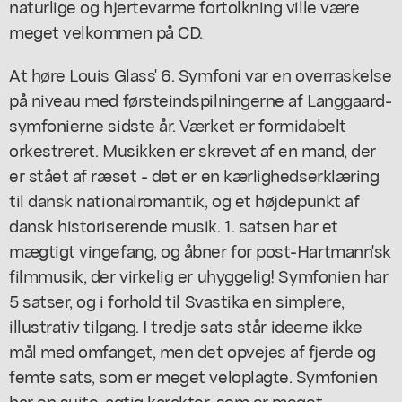
naturlige og hjertevarme fortolkning ville være
meget velkommen på CD.
At høre Louis Glass' 6. Symfoni var en overraskelse
på niveau med førsteindspilningerne af Langgaard-
symfonierne sidste år. Værket er formidabelt
orkestreret. Musikken er skrevet af en mand, der
er stået af ræset - det er en kærlighedserklæring
til dansk nationalromantik, og et højdepunkt af
dansk historiserende musik. 1. satsen har et
mægtigt vingefang, og åbner for post-Hartmann'sk
filmmusik, der virkelig er uhyggelig! Symfonien har
5 satser, og i forhold til Svastika en simplere,
illustrativ tilgang. I tredje sats står ideerne ikke
mål med omfanget, men det opvejes af fjerde og
femte sats, som er meget veloplagte. Symfonien
har en suite-agtig karakter, som er meget