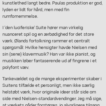
kunstlethed langt bedre. Paulas produktion er god,
lyden er lidt for hård, men med fin
rumfornemmelse.
I 'den luciferiske' Suite hører man virkelig
nuanceret spil og en ærbødighed for det store
værk. Ølands fortolkning rammer et centralt
spørgsmål: Hvilke hensigter havde Nielsen med
sin (sene) klavermusik? Han var ikke pianist, og
musikken løber fantaserende ud af fingrene i et
polyfont væv.
Tankevældet og de mange eksperimenter skaber i
Suitens tilfælde et personligt, men ikke særlig
helstøbt værk, hvor originale ideer står side om
side med Nielsen-standardvendinger. Jeg må sige,
at værkets gåder forstørres, jo alvorligere tilgang