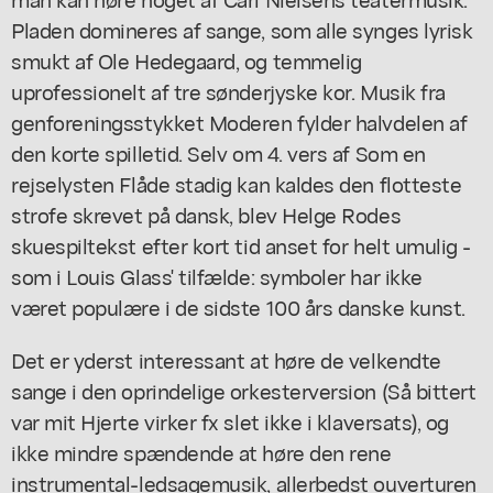
Pladen domineres af sange, som alle synges lyrisk
smukt af Ole Hedegaard, og temmelig
uprofessionelt af tre sønderjyske kor. Musik fra
genforeningsstykket Moderen fylder halvdelen af
den korte spilletid. Selv om 4. vers af Som en
rejselysten Flåde stadig kan kaldes den flotteste
strofe skrevet på dansk, blev Helge Rodes
skuespiltekst efter kort tid anset for helt umulig -
som i Louis Glass' tilfælde: symboler har ikke
været populære i de sidste 100 års danske kunst.
Det er yderst interessant at høre de velkendte
sange i den oprindelige orkesterversion (Så bittert
var mit Hjerte virker fx slet ikke i klaversats), og
ikke mindre spændende at høre den rene
instrumental-ledsagemusik, allerbedst ouverturen