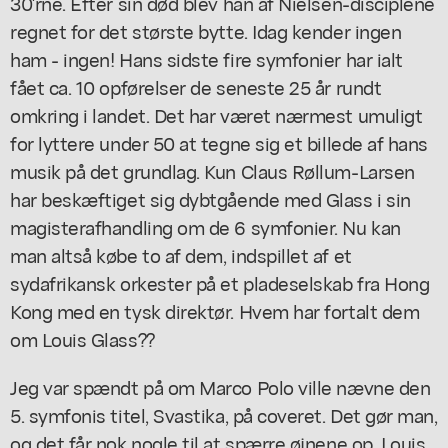
30'rne. Efter sin død blev han af Nielsen-disciplene
regnet for det største bytte. Idag kender ingen
ham - ingen! Hans sidste fire symfonier har ialt
fået ca. 10 opførelser de seneste 25 år rundt
omkring i landet. Det har været nærmest umuligt
for lyttere under 50 at tegne sig et billede af hans
musik på det grundlag. Kun Claus Røllum-Larsen
har beskæftiget sig dybtgående med Glass i sin
magisterafhandling om de 6 symfonier. Nu kan
man altså købe to af dem, indspillet af et
sydafrikansk orkester på et pladeselskab fra Hong
Kong med en tysk direktør. Hvem har fortalt dem
om Louis Glass??
Jeg var spændt på om Marco Polo ville nævne den
5. symfonis titel, Svastika, på coveret. Det gør man,
og det får nok nogle til at spærre øjnene op. Louis