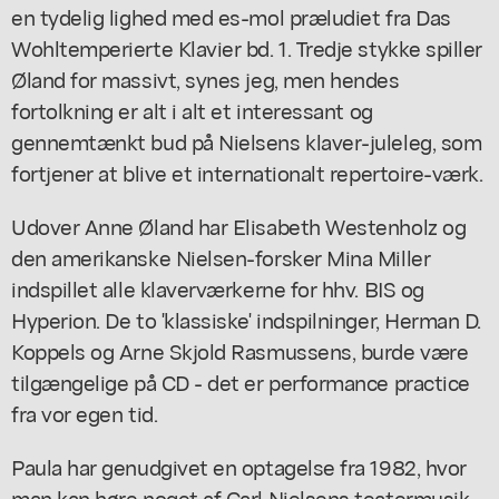
en tydelig lighed med es-mol præludiet fra Das
Wohltemperierte Klavier bd. 1. Tredje stykke spiller
Øland for massivt, synes jeg, men hendes
fortolkning er alt i alt et interessant og
gennemtænkt bud på Nielsens klaver-juleleg, som
fortjener at blive et internationalt repertoire-værk.
Udover Anne Øland har Elisabeth Westenholz og
den amerikanske Nielsen-forsker Mina Miller
indspillet alle klaverværkerne for hhv. BIS og
Hyperion. De to 'klassiske' indspilninger, Herman D.
Koppels og Arne Skjold Rasmussens, burde være
tilgængelige på CD - det er performance practice
fra vor egen tid.
Paula har genudgivet en optagelse fra 1982, hvor
man kan høre noget af Carl Nielsens teatermusik.