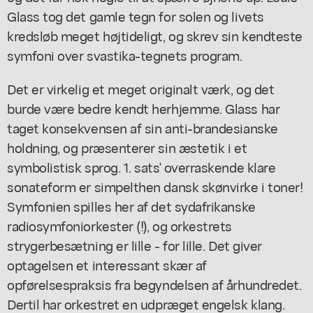
Glass tog det gamle tegn for solen og livets
kredsløb meget højtideligt, og skrev sin kendteste
symfoni over svastika-tegnets program.
Det er virkelig et meget originalt værk, og det
burde være bedre kendt herhjemme. Glass har
taget konsekvensen af sin anti-brandesianske
holdning, og præsenterer sin æstetik i et
symbolistisk sprog. 1. sats' overraskende klare
sonateform er simpelthen dansk skønvirke i toner!
Symfonien spilles her af det sydafrikanske
radiosymfoniorkester (!), og orkestrets
strygerbesætning er lille - for lille. Det giver
optagelsen et interessant skær af
opførelsespraksis fra begyndelsen af århundredet.
Dertil har orkestret en udpræget engelsk klang.