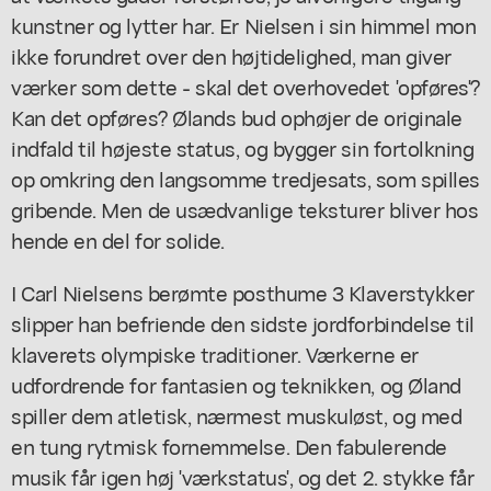
kunstner og lytter har. Er Nielsen i sin himmel mon
ikke forundret over den højtidelighed, man giver
værker som dette - skal det overhovedet 'opføres'?
Kan det opføres? Ølands bud ophøjer de originale
indfald til højeste status, og bygger sin fortolkning
op omkring den langsomme tredjesats, som spilles
gribende. Men de usædvanlige teksturer bliver hos
hende en del for solide.
I Carl Nielsens berømte posthume 3 Klaverstykker
slipper han befriende den sidste jordforbindelse til
klaverets olympiske traditioner. Værkerne er
udfordrende for fantasien og teknikken, og Øland
spiller dem atletisk, nærmest muskuløst, og med
en tung rytmisk fornemmelse. Den fabulerende
musik får igen høj 'værkstatus', og det 2. stykke får