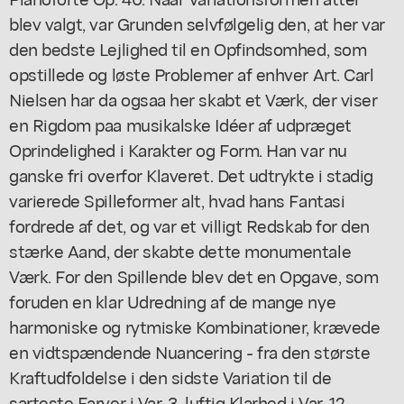
blev valgt, var Grunden selvfølgelig den, at her var
den bedste Lejlighed til en Opfindsomhed, som
opstillede og løste Problemer af enhver Art. Carl
Nielsen har da ogsaa her skabt et Værk, der viser
en Rigdom paa musikalske Idéer af udpræget
Oprindelighed i Karakter og Form. Han var nu
ganske fri overfor Klaveret. Det udtrykte i stadig
varierede Spilleformer alt, hvad hans Fantasi
fordrede af det, og var et villigt Redskab for den
stærke Aand, der skabte dette monumentale
Værk. For den Spillende blev det en Opgave, som
foruden en klar Udredning af de mange nye
harmoniske og rytmiske Kombinationer, krævede
en vidtspændende Nuancering - fra den største
Kraftudfoldelse i den sidste Variation til de
sarteste Farver i Var. 3, luftig Klarhed i Var. 12,