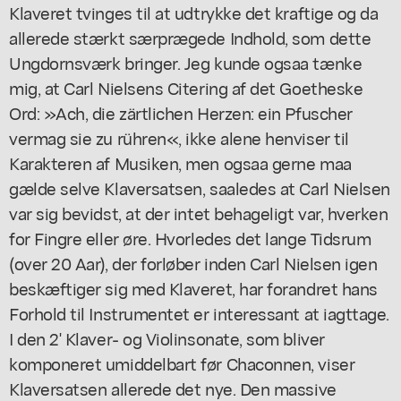
Klaveret tvinges til at udtrykke det kraftige og da
allerede stærkt særprægede Indhold, som dette
Ungdornsværk bringer. Jeg kunde ogsaa tænke
mig, at Carl Nielsens Citering af det Goetheske
Ord: »Ach, die zärtlichen Herzen: ein Pfuscher
vermag sie zu rühren«, ikke alene henviser til
Karakteren af Musiken, men ogsaa gerne maa
gælde selve Klaversatsen, saaledes at Carl Nielsen
var sig bevidst, at der intet behageligt var, hverken
for Fingre eller øre. Hvorledes det lange Tidsrum
(over 20 Aar), der forløber inden Carl Nielsen igen
beskæftiger sig med Klaveret, har forandret hans
Forhold til Instrumentet er interessant at iagttage.
I den 2' Klaver- og Violinsonate, som bliver
komponeret umiddelbart før Chaconnen, viser
Klaversatsen allerede det nye. Den massive