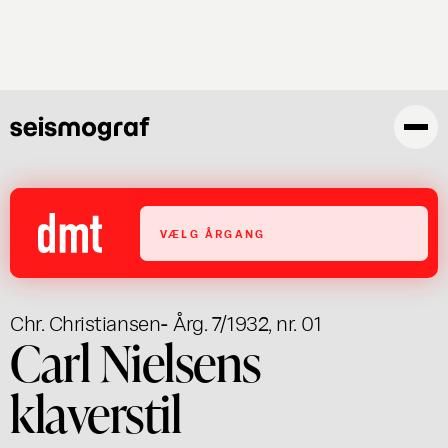
Gå
til
hovedindhold
VÆLG ÅRGANG
Chr. Christiansen
- Årg. 7/1932, nr. 01
Carl Nielsens
klaverstil