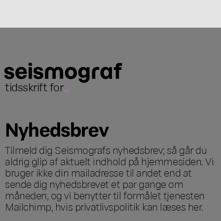
tidsskrift for
...
Nyhedsbrev
Tilmeld dig Seismografs nyhedsbrev; så går du
aldrig glip af aktuelt indhold på hjemmesiden. Vi
bruger ikke din mailadresse til andet end at
sende dig nyhedsbrevet et par gange om
måneden, og vi benytter til formålet tjenesten
Mailchimp, hvis privatlivspolitik kan læses
her
.