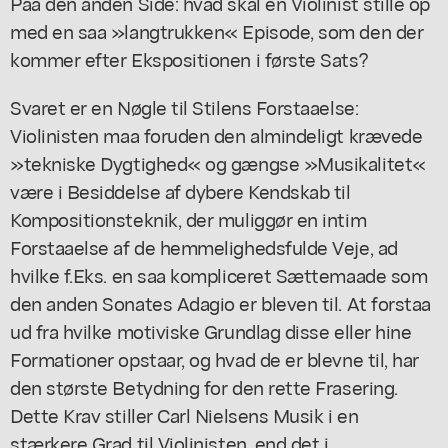
Paa den anden Side: hvad skal en Violinist stille op
med en saa »langtrukken« Episode, som den der
kommer efter Ekspositionen i første Sats?
Svaret er en Nøgle til Stilens Forstaaelse:
Violinisten maa foruden den almindeligt krævede
»tekniske Dygtighed« og gængse »Musikalitet«
være i Besiddelse af dybere Kendskab til
Kompositionsteknik, der muliggør en intim
Forstaaelse af de hemmelighedsfulde Veje, ad
hvilke f.Eks. en saa kompliceret Sættemaade som
den anden Sonates Adagio er bleven til. At forstaa
ud fra hvilke motiviske Grundlag disse eller hine
Formationer opstaar, og hvad de er blevne til, har
den største Betydning for den rette Frasering.
Dette Krav stiller Carl Nielsens Musik i en
stærkere Grad til Violinisten, end det i