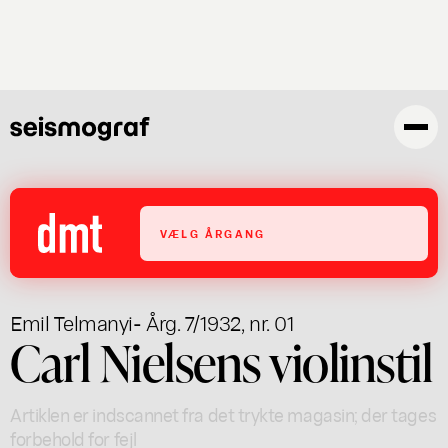
Gå
til
hovedindhold
VÆLG ÅRGANG
Emil Telmanyi
- Årg. 7/1932, nr. 01
Carl Nielsens violinstil
Artiklen er indscannet fra det trykte magasin; der tages
forbehold for fejl