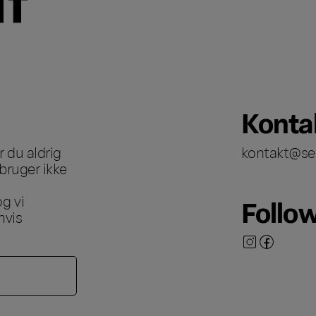
Konta
 du aldrig
kontakt@se
bruger ikke
g vi
Follo
hvis