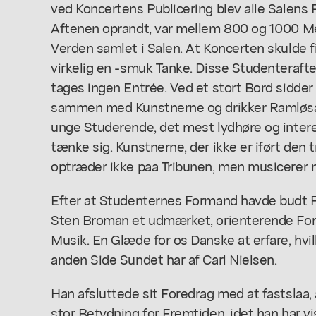
ved Koncertens Publicering blev alle Salens 
Aftenen oprandt, var mellem 800 og 1000 
Verden samlet i Salen. At Koncerten skulde 
virkelig en -smuk Tanke. Disse Studenterafte
tages ingen Entrée. Ved et stort Bord sidde
sammen med Kunstnerne og drikker Ramløsava
unge Studerende, det mest lydhøre og inter
tænke sig. Kunstnerne, der ikke er iført den t
optræder ikke paa Tribunen, men musicerer m
Efter at Studenternes Formand havde budt 
Sten Broman et udmærket, orienterende For
Musik. En Glæde for os Danske at erfare, hvi
anden Side Sundet har af Carl Nielsen.
Han afsluttede sit Foredrag med at fastslaa, a
stor Betydning for Fremtiden, idet han har vi