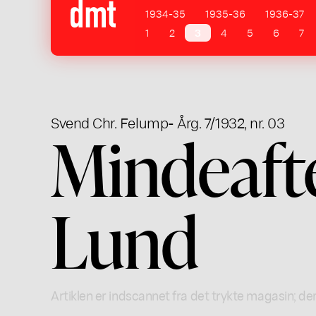
1934-35
1935-36
1936-37
1
2
3
4
5
6
7
Svend Chr. Felump
- Årg. 7/1932, nr. 03
Mindeafte
Lund
Artiklen er indscannet fra det trykte magasin; der