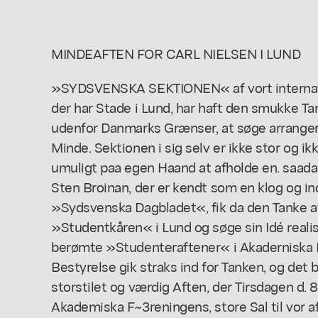
MINDEAFTEN FOR CARL NIELSEN I LUND
»SYDSVENSKA SEKTIONEN« af vort internati
der har Stade i Lund, har haft den smukke Ta
udenfor Danmarks Grænser, at søge arrangere
Minde. Sektionen i sig selv er ikke stor og ik
umuligt paa egen Haand at afholde en. saadan
Sten Broinan, der er kendt som en klog og i
»Sydsvenska Dagbladet«, fik da den Tanke at
»Studentkåren« i Lund og søge sin Idé realis
berømte »Studenteraftener« i Akaderniska 
Bestyrelse gik straks ind for Tanken, og det b
storstilet og værdig Aften, der Tirsdagen d. 
Akademiska F~3reningens, store Sal til vor 