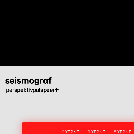
Gå
til
hovedindhold
perspektiv
puls
peer
00'ERNE
90'ERNE
80'ERNE