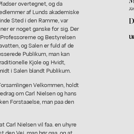
Pladser overtegnet, og da
Jü
Medlemmer af Lunds akademiske
D
finde Sted i den Ramme, var
ner er noget ganske for sig. Der
u
r Professorerne og Bestyrelsen
tten, og Salen er fuld af de
esserede Publikum, man kan
raditionelle Kjole og Hvidt,
idt i Salen blandt Publikum.
Forsamlingen Velkommen, holdt
edrag om Carl Nielsen og hans
lken Forstaaelse, man paa den
t Carl Nielsen vil faa. en uhyre
st den Vej, man bør gaa, og at