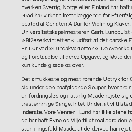
hverken Sverrig, Norge eller Finland har haft
Grad har virket tilrettelæggende for Efterf
bestod af Sonaten A Dur for Violin og Klaver, s
Universitetskapelmesteren Gerh. Lundquist 
»BI2eserkvintetten«, udført af det danske E
Es Dur ved »Lundakvartetten«. De svenske 
og Forstaaelse til deres Opgave, og løste d
kun kunde glæde os over.
Det smukkeste og mest rørende Udtryk for C
sig under den paafølgende Souper, hvor tre 
en fordringsløs og naturlig Maade rejste sig
trestemmige Sange. Intet Under, at vi tilste
Inderste. Vore Venner i Lund har ikke alene
de har haft Evne og Vilje til at realisere den
stemningsfuld Maade, at de derved har rejst 