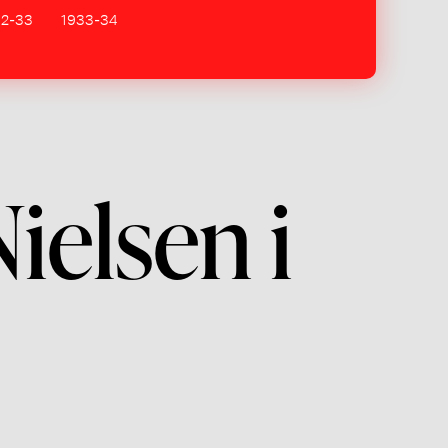
32-33
1933-34
ielsen i