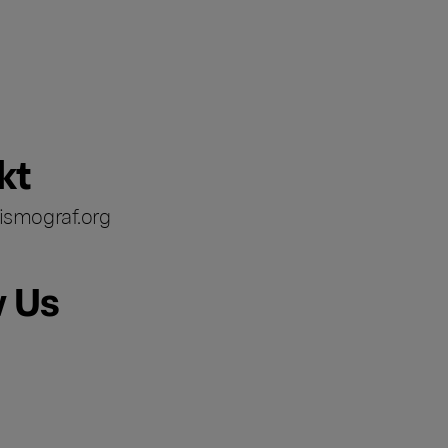
kt
ismograf.org
w Us