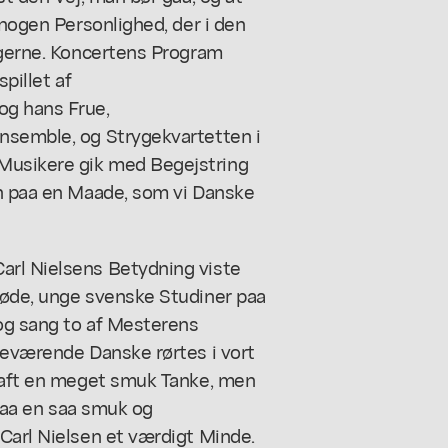
 nogen Personlighed, der i den
ølgerne. Koncertens Program
pillet af
og hans Frue,
nsemble, og Strygekvartetten i
Musikere gik med Begejstring
en paa en Maade, som vi Danske
arl Nielsens Betydning viste
søde, unge svenske Studiner paa
 og sang to af Mesterens
deværende Danske rørtes i vort
 haft en meget smuk Tanke, men
 paa en saa smuk og
Carl Nielsen et værdigt Minde.