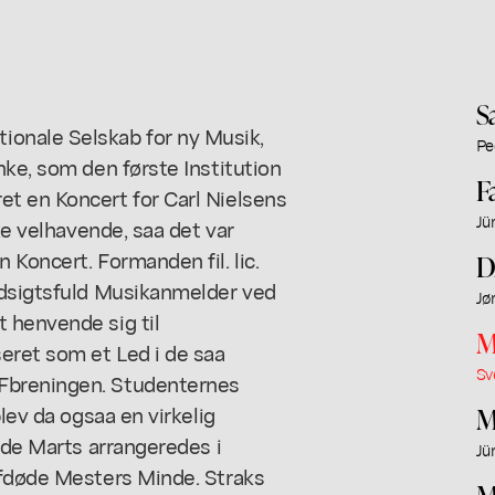
S
onale Selskab for ny Musik,
Pe
nke, som den første Institution
F
t en Koncert for Carl Nielsens
Jü
ke velhavende, saa det var
 Koncert. Formanden fil. lic.
D
ndsigtsfuld Musikanmelder ved
Jø
 henvende sig til
M
eret som et Led i de saa
Sv
Fbreningen. Studenternes
lev da ogsaa en virkelig
M
8de Marts arrangeredes i
Jü
afdøde Mesters Minde. Straks
M