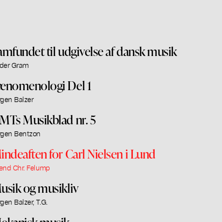
amfundet til udgivelse af dansk musik
der Gram
ænomenologi Del 1
rgen Balzer
MTs Musikblad nr. 5
rgen Bentzon
indeaften for Carl Nielsen i Lund
end Chr. Felump
usik og musikliv
rgen Balzer, T.G.
ekanisk musik