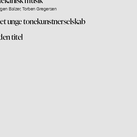
rgen Balzer, Torben Gregersen
et unge tonekunstnerselskab
den titel