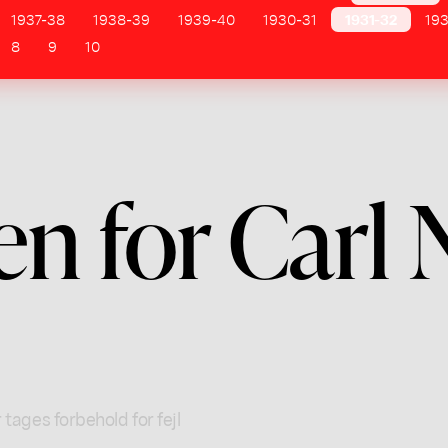
1937-38
1938-39
1939-40
1930-31
1931-32
19
8
9
10
n for Carl N
 tages forbehold for fejl