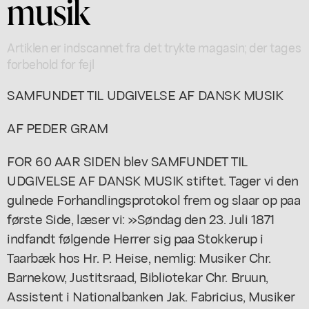
musik
Artiklen er indscannet fra det trykte magasin; der tages
forbehold for fejl
SAMFUNDET TIL UDGIVELSE AF DANSK MUSIK
AF PEDER GRAM
FOR 60 AAR SIDEN blev SAMFUNDET TIL
UDGIVELSE AF DANSK MUSIK stiftet. Tager vi den
gulnede Forhandlingsprotokol frem og slaar op paa
første Side, læser vi: »Søndag den 23. Juli 1871
indfandt følgende Herrer sig paa Stokkerup i
Taarbæk hos Hr. P. Heise, nemlig: Musiker Chr.
Barnekow, Justitsraad, Bibliotekar Chr. Bruun,
Assistent i Nationalbanken Jak. Fabricius, Musiker