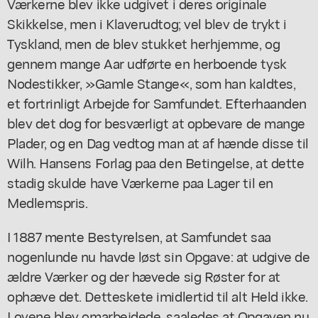
Værkerne blev ikke udgivet i deres originale
Skikkelse, men i Klaverudtog; vel blev de trykt i
Tyskland, men de blev stukket herhjemme, og
gennem mange Aar udførte en herboende tysk
Nodestikker, »Gamle Stange«, som han kaldtes,
et fortrinligt Arbejde for Samfundet. Efterhaanden
blev det dog for besværligt at opbevare de mange
Plader, og en Dag vedtog man at af hænde disse til
Wilh. Hansens Forlag paa den Betingelse, at dette
stadig skulde have Værkerne paa Lager til en
Medlemspris.
I 1887 mente Bestyrelsen, at Samfundet saa
nogenlunde nu havde løst sin Opgave: at udgive de
ældre Værker og der hævede sig Røster for at
ophæve det. Detteskete imidlertid til alt Held ikke.
Lovene blev omarbejdede, saaledes at Opgaven nu