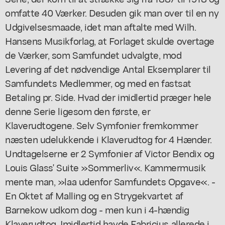
omfatte 40 Værker. Desuden gik man over til en ny
Udgivelsesmaade, idet man aftalte med Wilh.
Hansens Musikforlag, at Forlaget skulde overtage
de Værker, som Samfundet udvalgte, mod
Levering af det nødvendige Antal Eksemplarer til
Samfundets Medlemmer, og med en fastsat
Betaling pr. Side. Hvad der imidlertid præger hele
denne Serie ligesom den første, er
Klaverudtogene. Selv Symfonier fremkommer
næsten udelukkende i Klaverudtog for 4 Hænder.
Undtagelserne er 2 Symfonier af Victor Bendix og
Louis Glass' Suite »Sommerliv«. Kammermusik
mente man, »laa udenfor Samfundets Opgave«. -
En Oktet af Malling og en Strygekvartet af
Barnekow udkom dog - men kun i 4-hændig
Klaverudtog. Imidlertid havde Fabricius allerede i