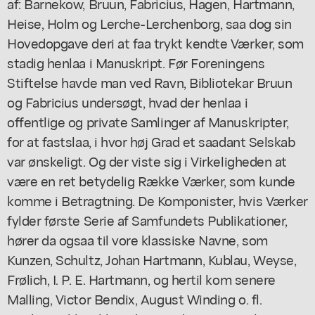
af: Barnekow, Bruun, Fabricius, Hagen, Hartmann,
Heise, Holm og Lerche-Lerchenborg, saa dog sin
Hovedopgave deri at faa trykt kendte Værker, som
stadig henlaa i Manuskript. Før Foreningens
Stiftelse havde man ved Ravn, Bibliotekar Bruun
og Fabricius undersøgt, hvad der henlaa i
offentlige og private Samlinger af Manuskripter,
for at fastslaa, i hvor høj Grad et saadant Selskab
var ønskeligt. Og der viste sig i Virkeligheden at
være en ret betydelig Række Værker, som kunde
komme i Betragtning. De Komponister, hvis Værker
fylder første Serie af Samfundets Publikationer,
hører da ogsaa til vore klassiske Navne, som
Kunzen, Schultz, Johan Hartmann, Kublau, Weyse,
Frølich, I. P. E. Hartmann, og hertil kom senere
Malling, Victor Bendix, August Winding o. fl.