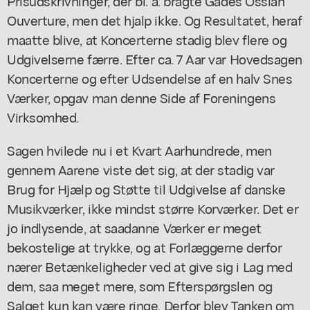
Prisudskrivninger, der bl. a. bragte Gades Ossian
Ouverture, men det hjalp ikke. Og Resultatet, heraf
maatte blive, at Koncerterne stadig blev flere og
Udgivelserne færre. Efter ca. 7 Aar var Hovedsagen
Koncerterne og efter Udsendelse af en halv Snes
Værker, opgav man denne Side af Foreningens
Virksomhed.
Sagen hvilede nu i et Kvart Aarhundrede, men
gennem Aarene viste det sig, at der stadig var
Brug for Hjælp og Støtte til Udgivelse af danske
Musikværker, ikke mindst større Korværker. Det er
jo indlysende, at saadanne Værker er meget
bekostelige at trykke, og at Forlæggerne derfor
nærer Betænkeligheder ved at give sig i Lag med
dem, saa meget mere, som Efterspørgslen og
Salget kun kan være ringe. Derfor blev Tanken om