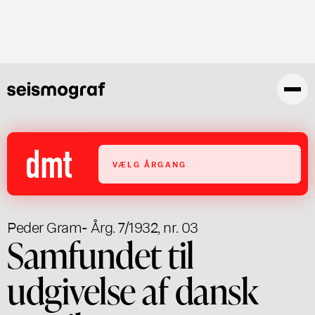
Gå
til
hovedindhold
VÆLG ÅRGANG
Peder Gram
- Årg. 7/1932, nr. 03
Samfundet til
udgivelse af dansk