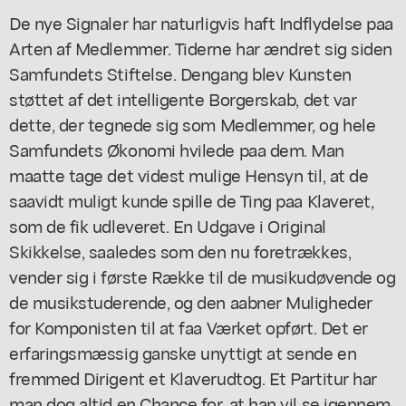
De nye Signaler har naturligvis haft Indflydelse paa
Arten af Medlemmer. Tiderne har ændret sig siden
Samfundets Stiftelse. Dengang blev Kunsten
støttet af det intelligente Borgerskab, det var
dette, der tegnede sig som Medlemmer, og hele
Samfundets Økonomi hvilede paa dem. Man
maatte tage det videst mulige Hensyn til, at de
saavidt muligt kunde spille de Ting paa Klaveret,
som de fik udleveret. En Udgave i Original
Skikkelse, saaledes som den nu foretrækkes,
vender sig i første Række til de musikudøvende og
de musikstuderende, og den aabner Muligheder
for Komponisten til at faa Værket opført. Det er
erfaringsmæssig ganske unyttigt at sende en
fremmed Dirigent et Klaverudtog. Et Partitur har
man dog altid en Chance for, at han vil se igennem.