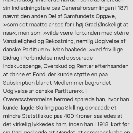
sin Indledningstale paa Generalforsamlingen i 1871
nævnt den anden Del af Samfundets Opgave,
»som det maatte anses for i høj Grad Ønskeligt at
naa«, men som »vilde være forbunden med større
Vanskelighed og Bekostning, nemlig Udgivelse af
danske Partiturer«. Man haabede: »ved frivillige
Bidrag i Forbindelse med opsparede
Indskudspenge, Overskud og Renter efterhaanden
at danne et Fond, der kunde støtte en paa
Subskription blandt Medlemmer begrundet
Udgivelse af danske Partiturer«. I
Overensstemmelse hermed sparede han, hvor han
kunde, lagde Skilling paa Skilling, opnaaede et
mindre Statstilskud paa 400 Kroner, saaledes at
det virkelig lykkedes ham, inden han i 1918, kort før
sin Død, nedlagde sit Mandat, at sammenskrabe en