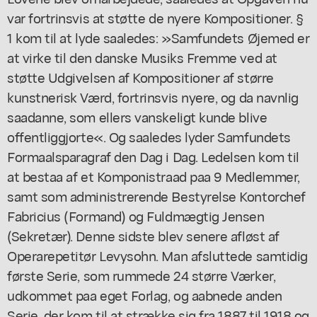
var fortrinsvis at støtte de nyere Kompositioner. §
1 kom til at lyde saaledes: »Samfundets Øjemed er
at virke til den danske Musiks Fremme ved at
støtte Udgivelsen af Kompositioner af større
kunstnerisk Værd, fortrinsvis nyere, og da navnlig
saadanne, som ellers vanskeligt kunde blive
offentliggjorte«. Og saaledes lyder Samfundets
Formaalsparagraf den Dag i Dag. Ledelsen kom til
at bestaa af et Komponistraad paa 9 Medlemmer,
samt som administrerende Bestyrelse Kontorchef
Fabricius (Formand) og Fuldmægtig Jensen
(Sekretær). Denne sidste blev senere afløst af
Operarepetitør Levysohn. Man afsluttede samtidig
første Serie, som rummede 24 større Værker,
udkommet paa eget Forlag, og aabnede anden
Serie, der kom til at strække sig fra 1887 til 1918 og