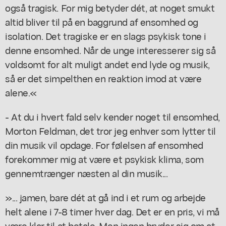
også tragisk. For mig betyder dét, at noget smukt
altid bliver til på en baggrund af ensomhed og
isolation. Det tragiske er en slags psykisk tone i
denne ensomhed. Når de unge interesserer sig så
voldsomt for alt muligt andet end lyde og musik,
så er det simpelthen en reaktion imod at være
alene.«
- At du i hvert fald selv kender noget til ensomhed,
Morton Feldman, det tror jeg enhver som lytter til
din musik vil opdage. For følelsen af ensomhed
forekommer mig at være et psykisk klima, som
gennemtrænger næsten al din musik...
»... jamen, bare dét at gå ind i et rum og arbejde
helt alene i 7-8 timer hver dag. Det er en pris, vi må
være klar til at betale. Men ingen bryder sig om at