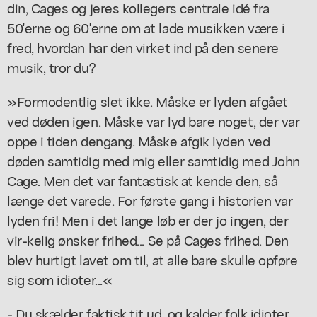
din, Cages og jeres kollegers centrale idé fra
50'erne og 60'erne om at lade musikken være i
fred, hvordan har den virket ind på den senere
musik, tror du?
»Formodentlig slet ikke. Måske er lyden afgået
ved døden igen. Måske var lyd bare noget, der var
oppe i tiden dengang. Måske afgik lyden ved
døden samtidig med mig eller samtidig med John
Cage. Men det var fantastisk at kende den, så
længe det varede. For første gang i historien var
lyden fri! Men i det lange løb er der jo ingen, der
vir-kelig ønsker frihed... Se på Cages frihed. Den
blev hurtigt lavet om til, at alle bare skulle opføre
sig som idioter...«
- Du skælder faktisk tit ud, og kalder folk idioter.