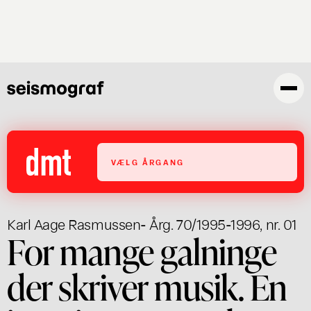
Gå
til
hovedindhold
VÆLG ÅRGANG
Karl Aage Rasmussen
- Årg. 70/1995-1996, nr. 01
For mange galninge
der skriver musik. En