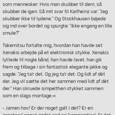
som mennesker: Hvis man skubber til dem, så
skubber de igen. Så mit svar til Karlheinz var: "Jeg
skubber ikke til lydene." Og Stockhausen bøjede
sig ind over bordet og spurgte: "Ikke engang en lille
smule?"
Takemitsu fortalte mig, hvordan han havde set
Xenakis arbejde på et elektronisk stykke. Xenakis
lyttede til nogle bånd, han havde lavet, han gik
frem og tilbage i sin fantastisk elegante jakke og
sagde: "Jeg ta'r det. Og jeg ta'r det. Og lidt af dét
der. Jeg vil sætte det her sammen med lidt af dét
der." Han skruede simpelthen stykket sammen
som en slags montage.«
- Jamen hov! Er der noget galt i det? Er en
'montage' noget andet end en 'komposition'. Er det