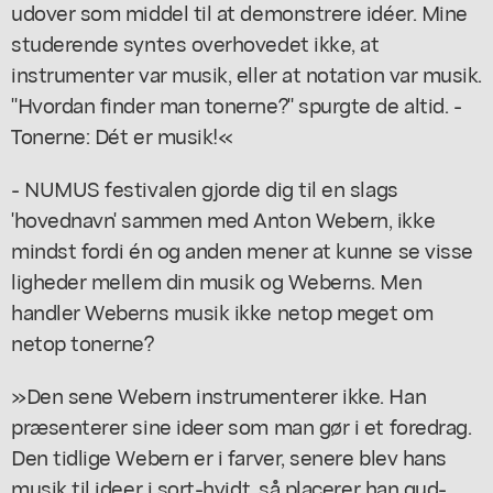
udover som middel til at demonstrere idéer. Mine
studerende syntes overhovedet ikke, at
instrumenter var musik, eller at notation var musik.
"Hvordan finder man tonerne?" spurgte de altid. -
Tonerne: Dét er musik!«
- NUMUS festivalen gjorde dig til en slags
'hovednavn' sammen med Anton Webern, ikke
mindst fordi én og anden mener at kunne se visse
ligheder mellem din musik og Weberns. Men
handler Weberns musik ikke netop meget om
netop tonerne?
»Den sene Webern instrumenterer ikke. Han
præsenterer sine ideer som man gør i et foredrag.
Den tidlige Webern er i farver, senere blev hans
musik til ideer i sort-hvidt, så placerer han gud-