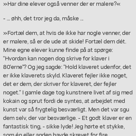
»Har dine elever også venner der er malere?«
- ... øhh, det tror jeg da, måske ...
»Fortæl dem, at hvis de ikke har nogle venner, der
er malere, så er de ude at skide! Fortæl dem dét.
Mine egne elever kunne finde på at spørge:
"Hvordan kan nogen dog skrive for klaver i
80'erne"? Og jeg sagde: "Hold klaveret udenfor, det
er ikke klaverets skyld. Klaveret fejler ikke noget,
det er dem, der skriver for klaveret, der fejler
noget." I gamle dage tog kunstnere livet af sig med
kokain og sprut fordi de syntes, at arbejdet med
kunst var så frygtelig besværligt. Men det var sgu
dem selv, der var besværlige. - Et godt klaver er en
fantastisk ting, - sikke lyde! Jeg hørte et stykke,
som én eller anden havde skrevet for fire