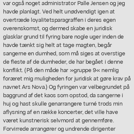
var også noget administrator Palle Jensen og jeg
havde planlagt. Ved helt unødvendigt igen at
overtræde loyalitetsparagraffen i deres egen
overenskomst, og dermed skabe en juridisk
glasklar grund til fyring bare nogle uger inden de
havde tænkt sig helt at tage magten, begår
sangerne en dumhed, som må siges at overstige
de fleste af de dumheder, de har begået i denne
konflikt. (På den måde har »gruppe 9« nemlig
foræret mig muligheden for juridisk at gøre krav på
navnet Ars Nova.) Og fyringen var velbegrundet på
baggrund af det kaos som opstod, da sangerne i
huj og hast skulle genarrangere turné trods min
aflysning af en række koncerter, det ville have
været kunstnerisk selvmord at gennemføre.
Forvirrede arrangører og undrende dirigenter