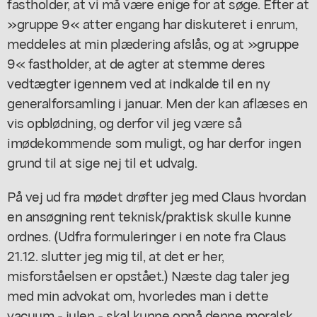
fastholder, at vi må være enige for at søge. Efter at
»gruppe 9« atter engang har diskuteret i enrum,
meddeles at min plædering afslås, og at »gruppe
9« fastholder, at de agter at stemme deres
vedtægter igennem ved at indkalde til en ny
generalforsamling i januar. Men der kan aflæses en
vis opblødning, og derfor vil jeg være så
imødekommende som muligt, og har derfor ingen
grund til at sige nej til et udvalg.
På vej ud fra mødet drøfter jeg med Claus hvordan
en ansøgning rent teknisk/praktisk skulle kunne
ordnes. (Udfra formuleringer i en note fra Claus
21.12. slutter jeg mig til, at det er her,
misforståelsen er opstået.) Næste dag taler jeg
med min advokat om, hvorledes man i dette
vacuum - julen - skal kunne opnå denne moralsk