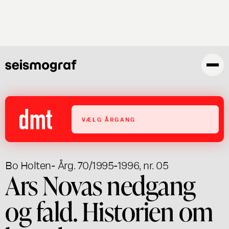
Gå
til
hovedindhold
VÆLG ÅRGANG
Bo Holten
- Årg. 70/1995-1996, nr. 05
Ars Novas nedgang
og fald. Historien om