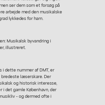
; men ser dem som et forsøg på
dere arbejde med den musikalske
 grad lykkedes for ham.
n: Musikalsk byvandring i
, illustreret.
es i dette nummer af DMT, er
n bredeste læserskare. Der
kalsk og historisk interesse,
der i det gamle København, der
 musikliv - og dermed ofte i