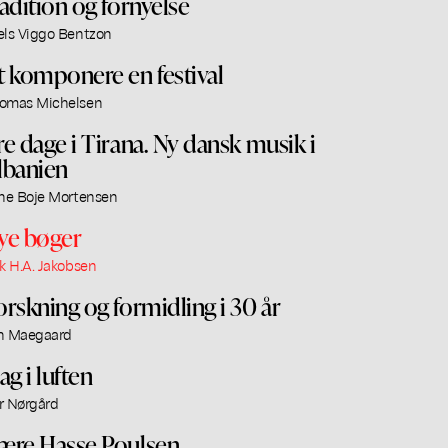
radition og fornyelse
els Viggo Bentzon
t komponere en festival
omas Michelsen
re dage i Tirana. Ny dansk musik i
lbanien
ine Boje Mortensen
ye bøger
ik H.A. Jakobsen
orskning og formidling i 30 år
n Maegaard
ag i luften
r Nørgård
ære Hasse Poulsen