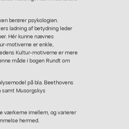
ken berører psykologien.
rs ladning af betydning leder
per. Hér kunne nævnes
ur-motiverne er enkle,
edens Kultur-motiverne er mere
denne måde i bogen Rundt om
nalysemodel på bla. Beethovens
in samt Musorgskys
lle værkerne imellem, og varierer
temmelse hermed.