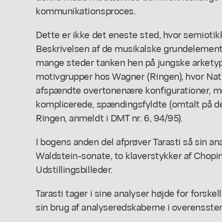
kommunikationsproces.
Dette er ikke det eneste sted, hvor semiotik
Beskrivelsen af de musikalske grundelemente
mange steder tanken hen på jungske arkety
motivgrupper hos Wagner (Ringen), hvor Nat
afspændte overtonenære konfigurationer, m
komplicerede, spændingsfyldte (omtalt på 
Ringen, anmeldt i DMT nr. 6, 94/95).
I bogens anden del afprøver Tarasti så sin a
Waldstein-sonate, to klaverstykker af Chop
Udstillingsbilleder.
Tarasti tager i sine analyser højde for forske
sin brug af analyseredskaberne i overenss