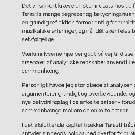
Det vil sikkert kræve en stor indsats hos de f
Tarastis mange begreber og betydningsnuanc
en grundig reflektion formodentlig fremkal
musikalske erfaringer, og når dét sker føles 
selvfølgelige.
Værkanalyserne hjælper godt på vej til disse 
arsenalet af analytiske redskaber anvendt i 
sammenhæng.
Personligt havde jeg stor glæde af analysen af
argumenterer grundigt og overbevisende, og f
nye betydningslag i de enkelte satser - forud
sammenhænge mellem de enkelte satser.
I det afsluttende kapitel trækker Tarasti tr
antyder sin teoris holdbarhed overfor fx mini