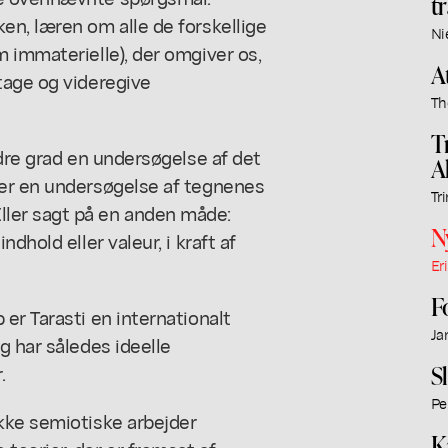
t
en, læren om alle de forskellige
Ni
 immaterielle), der omgiver os,
A
tage og videregive
Th
T
ndre grad en undersøgelse af det
A
 er en undersøgelse af tegnenes
Tr
ler sagt på en anden måde:
N
dhold eller valeur, i kraft af
Er
F
er Tarasti en internationalt
Ja
g har således ideelle
Sl
.
Pe
kke semiotiske arbejder
K