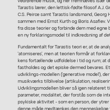
vedrørende musik, og hér fremhæves især de 
Tarastis lærer, den lettisk-fødte filosof A.J
C.S. Peirce samt Tarastis landsmand, Georg 
sammen med Ernst Kurth og Boris Asafiev. 
fra disse teorier og forbinde dem med egne b
en ny forklaringsmodel til indkredsning af de
Fundamentalt for Tarastis teori er, at de ana
'atomiseres', men at teorien formår at forklar
kens fortællende udfoldelse i tid og rum; a
fastholdes og det episke dermed bevares. Et 
udviklings-modellen ('generative model'), der 
musikværks tilblivelse (artikulation, realiserin
Udviklingsmodellen bliver så igen relateret 
parameter, modalitet, der forstås som de inte
psykiske aktivitet - som en person, der ytrer 
denne måde medtænkes den menneskelige fak