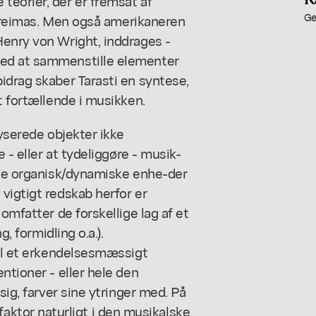
teorier, der er fremsat af
Ge
. Greimas. Men også amerikaneren
Henry von Wright, inddrages -
Ved at sammenstille elementer
idrag skaber Tarasti en syntese,
t fortællende i musikken.
lyserede objekter ikke
e - eller at tydeliggøre - musik-
t de organisk/dynamiske enhe-der
vigtigt redskab herfor er
omfatter de forskellige lag af et
g, formidling o.a.).
til et erkendelsesmæssigt
ntioner - eller hele den
sig, farver sine ytringer med. På
tor naturligt i den musikalske