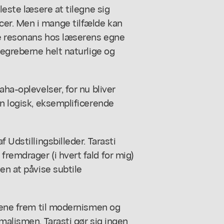
leste læsere at tilegne sig
er. Men i mange tilfælde kan
de resonans hos læserens egne
begreberne helt naturlige og
aha-oplevelser, for nu bliver
en logisk, eksemplificerende
 Udstillingsbilleder. Tarasti
remdrager (i hvert fald for mig)
en at påvise subtile
ådene frem til modernismen og
malismen. Tarasti gør sig ingen