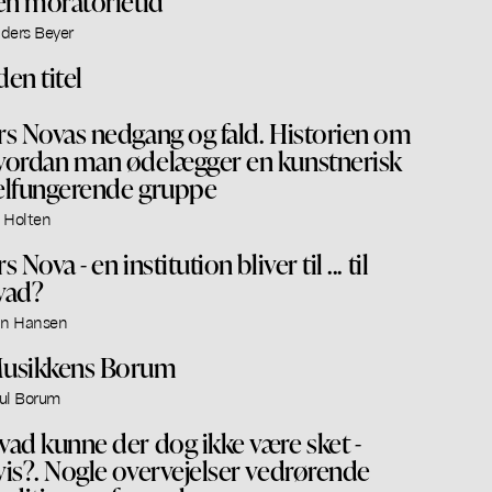
 en moratorietid
ders Beyer
den titel
rs Novas nedgang og fald. Historien om
vordan man ødelægger en kunstnerisk
elfungerende gruppe
 Holten
s Nova - en institution bliver til ... til
vad?
an Hansen
usikkens Borum
ul Borum
vad kunne der dog ikke være sket -
vis?. Nogle overvejelser vedrørende