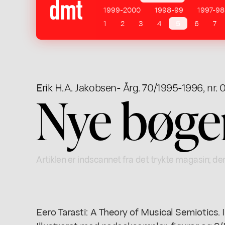
1999-2000
1998-99
1997-98
1
2
3
4
5
6
7
Erik H.A. Jakobsen
- Årg. 70/1995-1996, nr. 
Nye bøge
Artiklen er indscannet fra det trykte magasin; der
Eero Tarasti: A Theory of Musical Semiotics. 