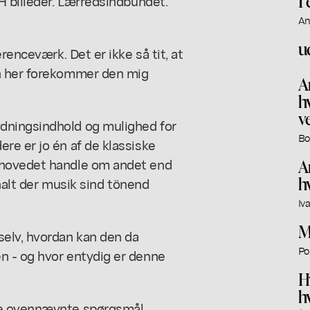
I
H billeder. Lærredsindbundet.
An
u
renceværk. Det er ikke så tit, at
n her forekommer den mig
A
h
v
dningsindhold og mulighed for
Bo
re er jo én af de klassiske
rhovedet handle om andet end
Ar
h
nhalt der musik sind tönend
Iv
M
elv, hvordan kan den da
Po
n - og hvor entydig er denne
H
h
re ovennævnte spørgsmål.