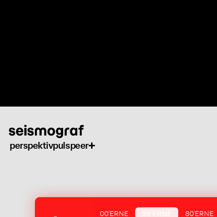
Gå
til
hovedindhold
perspektiv
puls
peer
00'ERNE
90'ERNE
80'ERNE