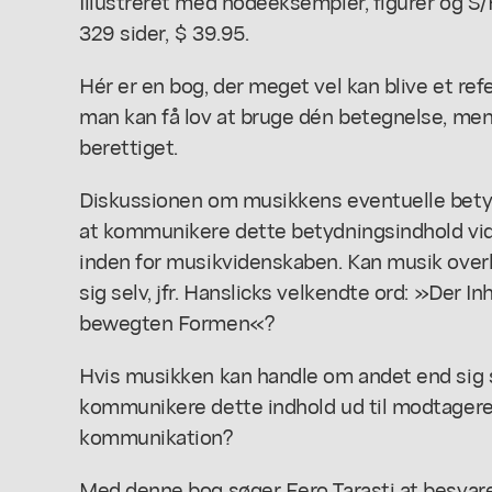
Illustreret med nodeeksempler, figurer og S/
329 sider, $ 39.95.
Hér er en bog, der meget vel kan blive et refe
man kan få lov at bruge dén betegnelse, me
berettiget.
Diskussionen om musikkens eventuelle bety
at kommunikere dette betydningsindhold vide
inden for musikvidenskaben. Kan musik ove
sig selv, jfr. Hanslicks velkendte ord: »Der I
bewegten Formen«?
Hvis musikken kan handle om andet end sig s
kommunikere dette indhold ud til modtagere
kommunikation?
Med denne bog søger Eero Tarasti at besva