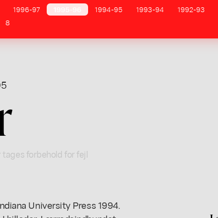
1996-97
1995-96
1994-95
1993-94
1992-93
8
05
r
 tages forbehold for fejl
Indiana University Press 1994.