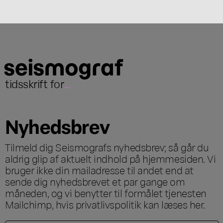
tidsskrift for
...
Nyhedsbrev
Tilmeld dig Seismografs nyhedsbrev; så går du
aldrig glip af aktuelt indhold på hjemmesiden. Vi
bruger ikke din mailadresse til andet end at
sende dig nyhedsbrevet et par gange om
måneden, og vi benytter til formålet tjenesten
Mailchimp, hvis privatlivspolitik kan læses
her
.