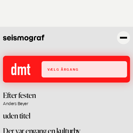
Gå
til
hovedindhold
VÆLG ÅRGANG
Efter festen
Anders Beyer
uden titel
Der var engang en kulturby