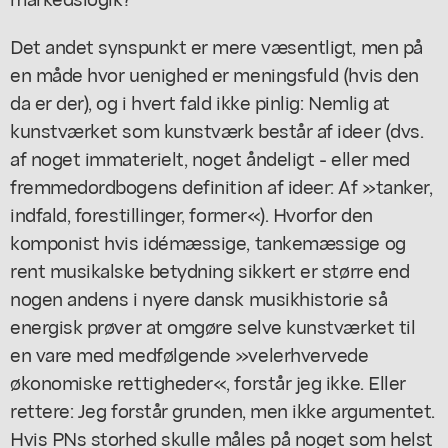
Det andet synspunkt er mere væsentligt, men på
en måde hvor uenighed er meningsfuld (hvis den
da er der), og i hvert fald ikke pinlig: Nemlig at
kunstværket som kunstværk består af ideer (dvs.
af noget immaterielt, noget åndeligt - eller med
fremmedordbogens definition af ideer: Af »tanker,
indfald, forestillinger, former«). Hvorfor den
komponist hvis idémæssige, tankemæssige og
rent musikalske betydning sikkert er større end
nogen andens i nyere dansk musikhistorie så
energisk prøver at omgøre selve kunstværket til
en vare med medfølgende »velerhvervede
økonomiske rettigheder«, forstår jeg ikke. Eller
rettere: Jeg forstår grunden, men ikke argumentet.
Hvis PNs storhed skulle måles på noget som helst