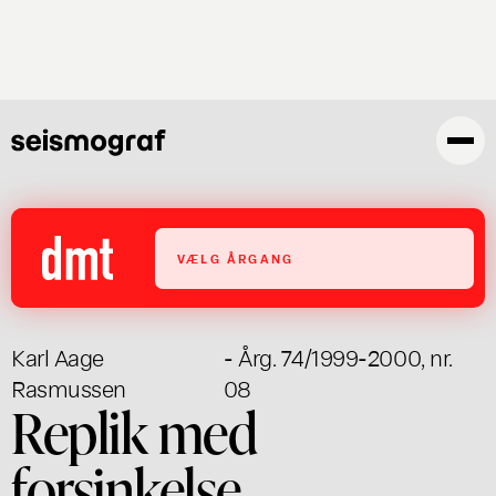
Gå
til
hovedindhold
VÆLG ÅRGANG
Karl Aage
- Årg. 74/1999-2000, nr.
Rasmussen
08
Replik med
forsinkelse