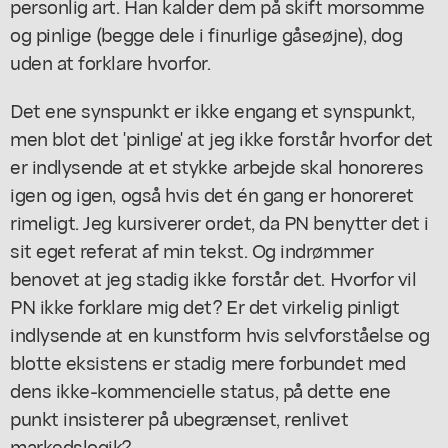
personlig art. Han kalder dem på skift morsomme
og pinlige (begge dele i finurlige gåseøjne), dog
uden at forklare hvorfor.
Det ene synspunkt er ikke engang et synspunkt,
men blot det 'pinlige' at jeg ikke forstår hvorfor det
er indlysende at et stykke arbejde skal honoreres
igen og igen, også hvis det én gang er honoreret
rimeligt. Jeg kursiverer ordet, da PN benytter det i
sit eget referat af min tekst. Og indrømmer
benovet at jeg stadig ikke forstår det. Hvorfor vil
PN ikke forklare mig det? Er det virkelig pinligt
indlysende at en kunstform hvis selvforståelse og
blotte eksistens er stadig mere forbundet med
dens ikke-kommencielle status, på dette ene
punkt insisterer på ubegrænset, renlivet
markedslogik?