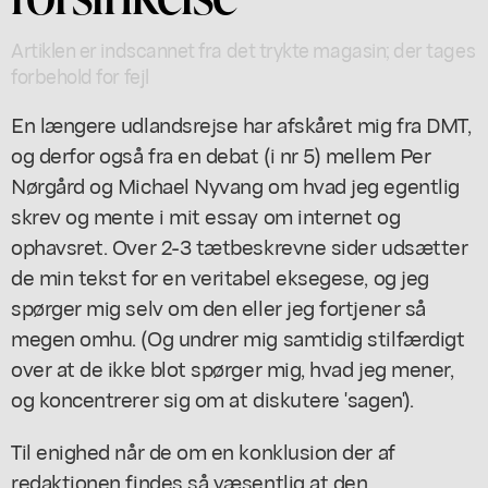
Artiklen er indscannet fra det trykte magasin; der tages
forbehold for fejl
En længere udlandsrejse har afskåret mig fra DMT,
og derfor også fra en debat (i nr 5) mellem Per
Nørgård og Michael Nyvang om hvad jeg egentlig
skrev og mente i mit essay om internet og
ophavsret. Over 2-3 tætbeskrevne sider udsætter
de min tekst for en veritabel eksegese, og jeg
spørger mig selv om den eller jeg fortjener så
megen omhu. (Og undrer mig samtidig stilfærdigt
over at de ikke blot spørger mig, hvad jeg mener,
og koncentrerer sig om at diskutere 'sagen').
Til enighed når de om en konklusion der af
redaktionen findes så væsentlig at den