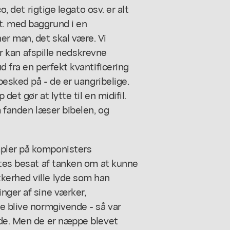
o, det rigtige legato osv. er alt
t. med baggrund i en
r man, det skal være. Vi
der kan afspille nedskrevne
d fra en perfekt kvantificering
besked på - de er uangribelige.
det gør at lytte til en midifil.
m fanden læser bibelen, og
pler på komponisters
ntes besat af tanken om at kunne
kerhed ville lyde som han
nger af sine værker,
e blive normgivende - så var
yde. Men de er næppe blevet