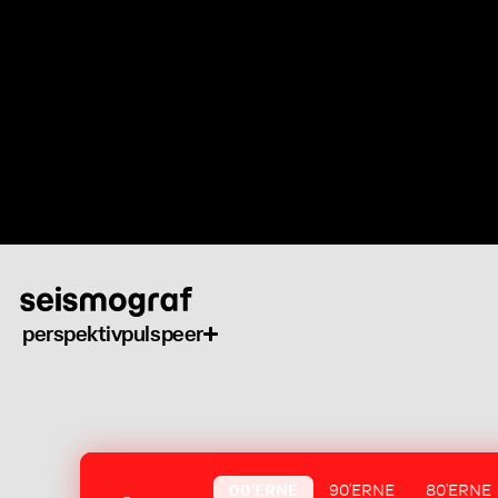
Gå
til
hovedindhold
perspektiv
puls
peer
00'ERNE
90'ERNE
80'ERNE