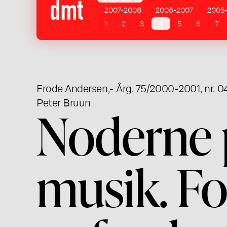
2007-2008
2006-2007
2005
1
2
3
4
5
6
7
Frode Andersen
,
- Årg. 75/2000-2001, nr. 0
Peter Bruun
Noderne p
musik. Fo