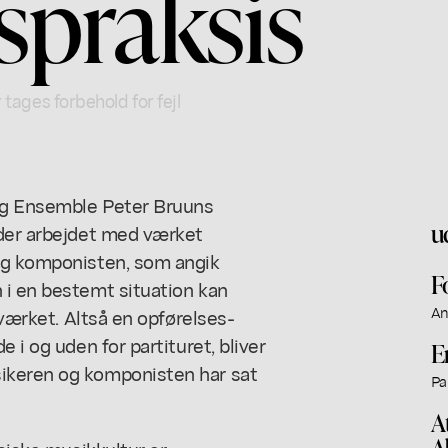
spraksis
 tages forbehold for fejl
rg Ensemble Peter Bruuns
u
nder arbejdet med værket
 og komponisten, som angik
F
 i en bestemt situation kan
An
 værket. Altså en opførelses-
 i og uden for partituret, bliver
E
ikeren og komponisten har sat
Pa
A
A