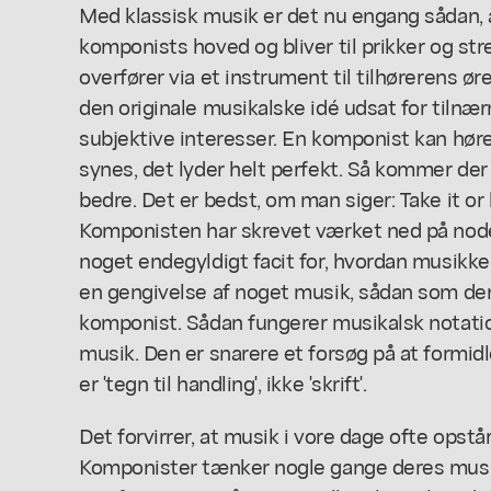
Med klassisk musik er det nu engang sådan,
komponists hoved og bliver til prikker og st
overfører via et instrument til tilhørerens øre
den originale musikalske idé udsat for tiln
subjektive interesser. En komponist kan høre
synes, det lyder helt perfekt. Så kommer der
bedre. Det er bedst, om man siger: Take it or 
Komponisten har skrevet værket ned på node
noget endegyldigt facit for, hvordan musikken
en gengivelse af noget musik, sådan som den
komponist. Sådan fungerer musikalsk notatio
musik. Den er snarere et forsøg på at formi
er 'tegn til handling', ikke 'skrift'.
Det forvirrer, at musik i vore dage ofte opst
Komponister tænker nogle gange deres musik '