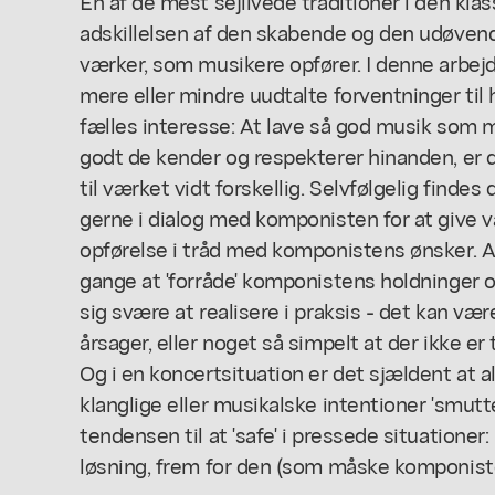
En af de mest sejlivede traditioner i den kla
adskillelsen af den skabende og den udøvend
værker, som musikere opfører. I denne arbej
mere eller mindre uudtalte forventninger til 
fælles interesse: At lave så god musik som m
godt de kender og respekterer hinanden, er de
til værket vidt forskellig. Selvfølgelig finde
gerne i dialog med komponisten for at give 
opførelse i tråd med komponistens ønsker. All
gange at 'forråde' komponistens holdninger og
sig svære at realisere i praksis - det kan vær
årsager, eller noget så simpelt at der ikke er 
Og i en koncertsituation er det sjældent at al
klanglige eller musikalske intentioner 'smutte
tendensen til at 'safe' i pressede situatione
løsning, frem for den (som måske komponist