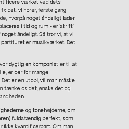
identificere værket ved dets
fx det, vi hører, første gang
åde, hvorpå noget åndeligt lader
aceres i tid og rum - er 'skrift'.
oget åndeligt. Så tror vi, at vi
t partituret er musikværket. Det
vor dygtig en komponist er til at
lle, er der for mange
. Det er en utopi, vil man måske
kan tænke os det, ønske det og
 sandheden.
 varighederne og tonehøjderne, om
eren) fuldstændig perfekt, som
r ikke kvantificerbart. Om man