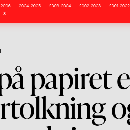
-2006
2004-2005
2003-2004
2002-2003
2001-2002
8
4
å papiret e
rtolkning o