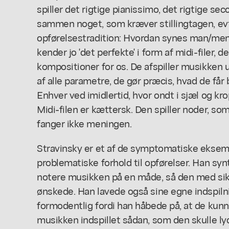
spiller det rigtige pianissimo, det rigtige secc
sammen noget, som kræver stillingtagen, ev
opførelsestradition: Hvordan synes man/mene
kender jo 'det perfekte' i form af midi-filer, 
kompositioner for os. De afspiller musikken u
af alle parametre, de gør præcis, hvad de får 
Enhver ved imidlertid, hvor ondt i sjæl og krop 
Midi-filen er kættersk. Den spiller noder, so
fanger ikke meningen.
Stravinsky er et af de symptomatiske eksem
problematiske forhold til opførelser. Han sy
notere musikken på en måde, så den med sik
ønskede. Han lavede også sine egne indspilni
formodentlig fordi han håbede på, at de kunn
musikken indspillet sådan, som den skulle l