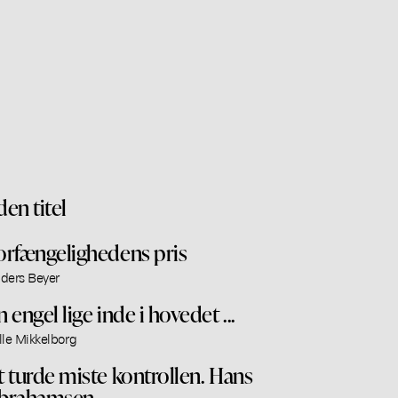
den titel
orfængelighedens pris
ders Beyer
n engel lige inde i hovedet ...
lle Mikkelborg
t turde miste kontrollen. Hans
brahamsen