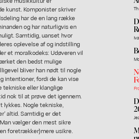
ssiske musikkultur er
e kunst. Komponister skriver
Th
dsdeling har de en lang række
D
hinanden og har naturligvis en
R
uligt. Samtidig, uanset hvor
Iv
res oplevelse af og indstilling
B
s der et moralkodeks: Udøveren vil
Mo
værket den bedst mulige
igevel bliver han nødt til nogle
N
 intentioner, fordi de kan vise
F
e tekniske eller klanglige
Fr
tid nok til at prøve det igennem.
D
t lykkes. Nogle tekniske,
2
r' altid. Samtidig er det
Je
r: Man vælger den mest sikre
M
en foretrækker)mere usikre.
n