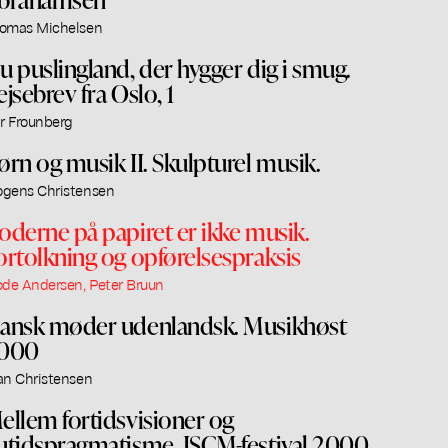
omas Michelsen
u puslingland, der hygger dig i smug.
ejsebrev fra Oslo, 1
ar Frounberg
ørn og musik II. Skulpturel musik.
gens Christensen
oderne på papiret er ikke musik.
ortolkning og opførelsespraksis
ode Andersen, Peter Bruun
ansk møder udenlandsk. Musikhøst
000
an Christensen
ellem fortidsvisioner og
utidspragmatisme. ISCM-festival 2000