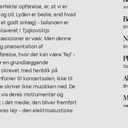
fekte' opførelse, er, at vi er
An
 og cd. Lyden er bedre, end hvad
B
 et godt anlæg) - balancen er
Er
laveret i Tjajkovskijs
N
 upræsicioner er væk. Men denne
ig præsentation af
Er
else, hvor der kan være 'fejl' -
P
 er en grundlæggende
Ca
o skrevet med henblik på
A
nier til koncertsalen, ikke til
e skriver ikke musikken ned. De
Bi
, via deres instrumenter og
M
 i det medie, den bliver fremført
He
res lejr - den elektroakustiske