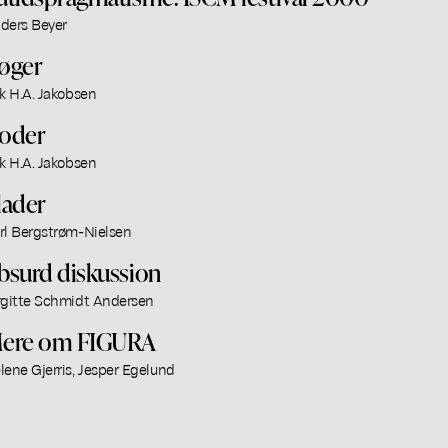
ders Beyer
øger
ik H.A. Jakobsen
oder
ik H.A. Jakobsen
lader
rl Bergstrøm-Nielsen
bsurd diskussion
rgitte Schmidt Andersen
ere om FIGURA
lene Gjerris, Jesper Egelund