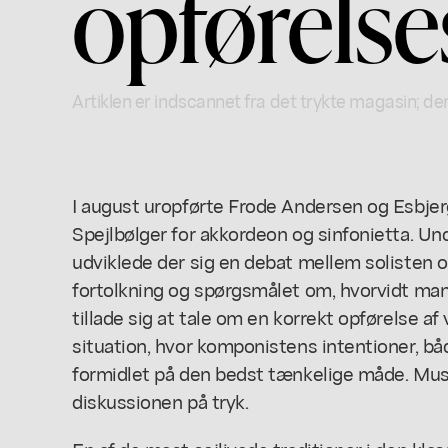
opførelse
Artiklen er indscannet fra det trykte magasin; der
I august uropførte Frode Andersen og Esbje
Spejlbølger for akkordeon og sinfonietta. U
udviklede der sig en debat mellem solisten
fortolkning og spørgsmålet om, hvorvidt man
tillade sig at tale om en korrekt opførelse af
situation, hvor komponistens intentioner, både
formidlet på den bedst tænkelige måde. Mus
diskussionen på tryk.