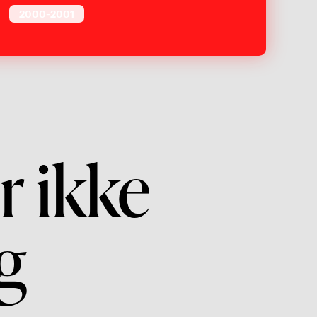
2000-2001
r ikke
g