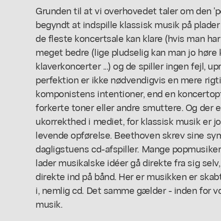
Grunden til at vi overhovedet taler om den 'per
begyndt at indspille klassisk musik på plader
de fleste koncertsale kan klare (hvis man har
meget bedre (lige pludselig kan man jo høre k
klaverkoncerter ...) og de spiller ingen fejl,
perfektion er ikke nødvendigvis en mere rigt
komponistens intentioner, end en koncertopfør
forkerte toner eller andre smuttere. Og der
ukorrekthed i mediet, for klassisk musik er j
levende opførelse. Beethoven skrev sine symfo
dagligstuens cd-afspiller. Mange popmusiker
lader musikalske idéer gå direkte fra sig selv
direkte ind på bånd. Her er musikken er skabt
i, nemlig cd. Det samme gælder - inden for vo
musik.