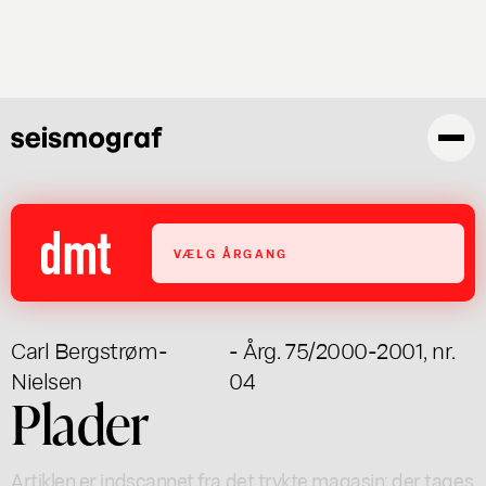
Gå
til
hovedindhold
VÆLG ÅRGANG
Carl Bergstrøm-
- Årg. 75/2000-2001, nr.
Nielsen
04
Plader
Artiklen er indscannet fra det trykte magasin; der tages