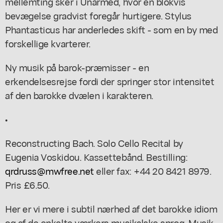
mellemting sker i Unarmed, hvor en blokvis
bevægelse gradvist foregår hurtigere. Stylus
Phantasticus har anderledes skift - som en by med
forskellige kvarterer.
Ny musik på barok-præmisser - en
erkendelsesrejse fordi der springer stor intensitet
af den barokke dvælen i karakteren.
•
Reconstructing Bach. Solo Cello Recital by
Eugenia Voskidou. Kassettebånd. Bestilling:
qrdruss@mwfree.net
eller fax: +44 20 8421 8979.
Pris £6.50.
Her er vi mere i subtil nærhed af det barokke idiom
og af de enkelte værkers musikalske sprog. Musik