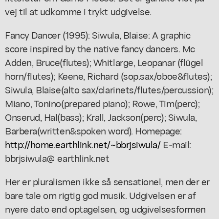
vej til at udkomme i trykt udgivelse.
Fancy Dancer (1995): Siwula, Blaise: A graphic
score inspired by the native fancy dancers. Mc
Adden, Bruce(flutes); Whitlarge, Leopanar (flügel
horn/flutes); Keene, Richard (sop.sax/oboe&flutes);
Siwula, Blaise(alto sax/clarinets/flutes/percussion);
Miano, Tonino(prepared piano); Rowe, Tim(perc);
Onserud, Hal(bass); Krall, Jackson(perc); Siwula,
Barbera(written&spoken word). Homepage:
http://home.earthlink.net/~bbrjsiwula/
E-mail:
bbrjsiwula@ earthlink.net
Her er pluralismen ikke så sensationel, men der er
bare tale om rigtig god musik. Udgivelsen er af
nyere dato end optagelsen, og udgivelsesformen