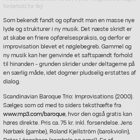
forbehold for fejl
Som bekendt fandt og opfandt man en masse nye
lyde og strukturer i ny musik. Det næste skridt er
at skabe en friere opførelsespraksis, og derfor er
improvisation blevet et nøglebegreb. Gammel og
ny musik kan her genvinde et saftspændt forhold
til hinanden - grunden skrider under deltagerne på
en særlig måde, idet dogmer pludselig erstattes af
dialog.
Scandinavian Baroque Trio: Improvisations (2000).
Sælges som cd med to siders teksthæfte fra
www.mp3.com/baroque
, hvor den også gratis kan
høres direkte. Pris ca. 75 kr. inkl. forsendelse. Jens
Nørbæk (gambe), Roland Kjellström (barokviolin),
Peter Lönneberg (cembalo og orgel). En af