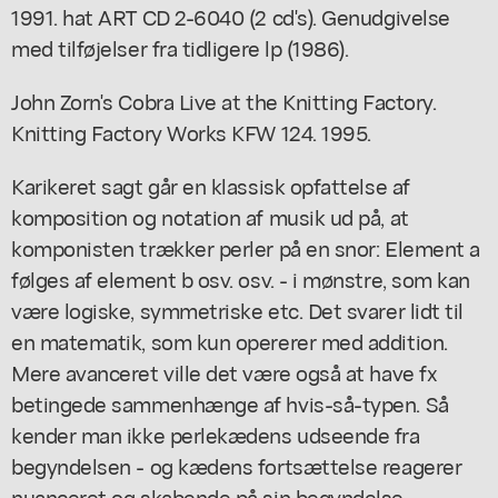
1991. hat ART CD 2-6040 (2 cd's). Genudgivelse
med tilføjelser fra tidligere lp (1986).
John Zorn's Cobra Live at the Knitting Factory.
Knitting Factory Works KFW 124. 1995.
Karikeret sagt går en klassisk opfattelse af
komposition og notation af musik ud på, at
komponisten trækker perler på en snor: Element a
følges af element b osv. osv. - i mønstre, som kan
være logiske, symmetriske etc. Det svarer lidt til
en matematik, som kun opererer med addition.
Mere avanceret ville det være også at have fx
betingede sammenhænge af hvis-så-typen. Så
kender man ikke perlekædens udseende fra
begyndelsen - og kædens fortsættelse reagerer
nuanceret og skabende på sin begyndelse.