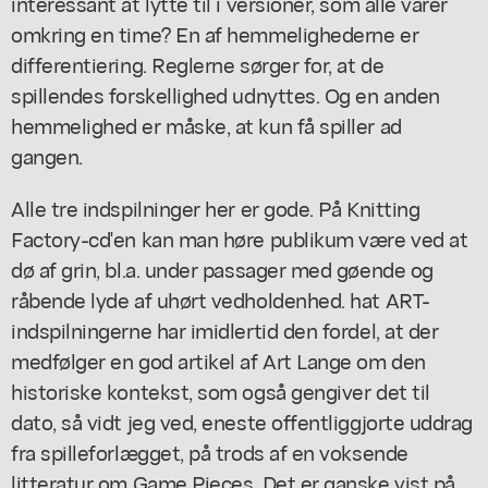
interessant at lytte til i versioner, som alle varer
omkring en time? En af hemmelighederne er
differentiering. Reglerne sørger for, at de
spillendes forskellighed udnyttes. Og en anden
hemmelighed er måske, at kun få spiller ad
gangen.
Alle tre indspilninger her er gode. På Knitting
Factory-cd'en kan man høre publikum være ved at
dø af grin, bl.a. under passager med gøende og
råbende lyde af uhørt vedholdenhed. hat ART-
indspilningerne har imidlertid den fordel, at der
medfølger en god artikel af Art Lange om den
historiske kontekst, som også gengiver det til
dato, så vidt jeg ved, eneste offentliggjorte uddrag
fra spilleforlægget, på trods af en voksende
litteratur om Game Pieces. Det er ganske vist på