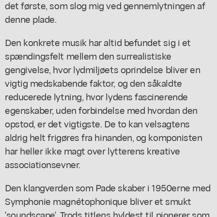
det første, som slog mig ved gennemlytningen af
denne plade.
Den konkrete musik har altid befundet sig i et
spændingsfelt mellem den surrealistiske
gengivelse, hvor lydmiljøets oprindelse bliver en
vigtig medskabende faktor, og den såkaldte
reducerede lytning, hvor lydens fascinerende
egenskaber, uden forbindelse med hvordan den
opstod, er det vigtigste. De to kan velsagtens
aldrig helt frigøres fra hinanden, og komponisten
har heller ikke magt over lytterens kreative
associationsevner.
Den klangverden som Pade skaber i 1950erne med
Symphonie magnétophonique
bliver et smukt
'soundscape'. Trods titlens hyldest til pionerer som