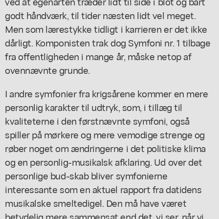
ved at egenarten træder lidt til side i blot og bart
godt håndværk, til tider næsten lidt vel meget.
Men som lærestykke tidligt i karrieren er det ikke
dårligt. Komponisten trak dog Symfoni nr. 1 tilbage
fra offentligheden i mange år, måske netop af
ovennævnte grunde.
I andre symfonier fra krigsårene kommer en mere
personlig karakter til udtryk, som, i tillæg til
kvaliteterne i den førstnævnte symfoni, også
spiller på mørkere og mere vemodige strenge og
røber noget om ændringerne i det politiske klima
og en personlig-musikalsk afklaring. Ud over det
personlige bud-skab bliver symfonierne
interessante som en aktuel rapport fra datidens
musikalske smeltedigel. Den må have været
betydelig mere sammensat end det, vi ser, når vi