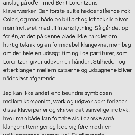
anslag på cd'en med Bent Lorentzens
klaverværker. Den første suite hedder slående nok
Colori
, og med både en brillant og let teknik bliver
man inviteret med til intens lytning. Så går det op
for én, at det på denne plade ikke handler om
hurtig teknik og en formidabel klangevne, men bag
om det hele en udsøgt timing i de partiturer, som
Lorentzen giver udøverne i hånden. Stilheden og
efterklangen mellem satserne og udsagnene bliver
nådesløst afgørende.
Jeg kan ikke andet end beundre symbiosen
mellem komponist, værk og udøver, som forløser
disse klaverperler og skaber det sanselige indtryk,
hvor man både kan fortabe sig i ganske små
klangchatteringer og lade sig føre med i en
velfungerende dramaturgi. Et glimrende