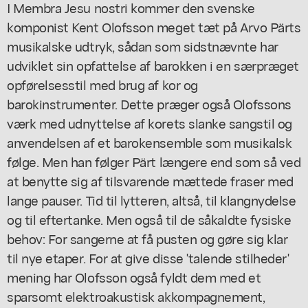
I
Membra Jesu nostri
kommer den svenske
komponist Kent Olofsson meget tæt på Arvo Pärts
musikalske udtryk, sådan som sidstnævnte har
udviklet sin opfattelse af barokken i en særpræget
opførelsesstil med brug af kor og
barokinstrumenter. Dette præger også Olofssons
værk med udnyttelse af korets slanke sangstil og
anvendelsen af et barokensemble som musikalsk
følge. Men han følger Pärt længere end som så ved
at benytte sig af tilsvarende mættede fraser med
lange pauser. Tid til lytteren, altså, til klangnydelse
og til eftertanke. Men også til de såkaldte fysiske
behov: For sangerne at få pusten og gøre sig klar
til nye etaper. For at give disse 'talende stilheder'
mening har Olofsson også fyldt dem med et
sparsomt elektroakustisk akkompagnement,