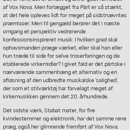
af Vox Nova. Men forlægget fra Pärt er så stærkt,
at det hele opleves lidt for meget på sidstnævntes
præmisser. Men til gengæld berører det i næste
omgang et perspektiv vedrørende
konfessionsinspireret musik: I hvilken grad skal
ophavsmanden præge værket, eller skal han eller
hun træde til side for selve troserfaringen og de
etablerede virkemidler? I givet fald er det pärtske i
nærværende sammenhæng et alternativ og en
afløsning af den udbredte musikalske 'salighed',
der som et stilværktøj har farvelagt meget af
kirkemusikken gennem det 20. århundrede.
Det sidste værk,
Stabat mater
, for fire
kvindestemmer og elektronik, har det samme rene
præg, også her glimrende fremført af Vox Nova.