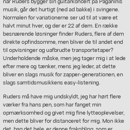
når Ruders bygger sin guitarkoncert på Paganinis
musik, går det hurtigt (ned ad bakke) i svingene.
Normalen for variationerne ser ud til at være et
halvt minut hver, og der er 22 af dem. En række
besnærende løsninger finder Ruders, flere af dem
direkte opfindsomme, men bliver de til andet end
til opvisninger og uafbrudte transportetaper?
Underholdende måske, men jeg tager mig i at lede
efter mere og tænker, mens jeg leder, at dette
bliver en slags musik for zapper-generationen, en
slags samtidsmusikkens easy-listening.
Ruders må have mig undskyldt, jeg har hørt flere
værker fra hans pen, som har fanget min
opmærksomhed og givet mig fine lytteoplevelser,
men dette bliver for distanceret for mig. Mon ikke
det, bag det hele, er denne frakobling, som er