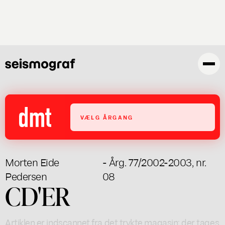
Gå
til
hovedindhold
VÆLG ÅRGANG
Morten Eide
- Årg. 77/2002-2003, nr.
Pedersen
08
CD'ER
Artiklen er indscannet fra det trykte magasin; der tages