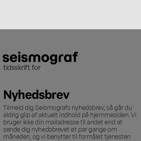
tidsskrift for
...
Nyhedsbrev
Tilmeld dig Seismografs nyhedsbrev; så går du
aldrig glip af aktuelt indhold på hjemmesiden. Vi
bruger ikke din mailadresse til andet end at
sende dig nyhedsbrevet et par gange om
måneden, og vi benytter til formålet tjenesten