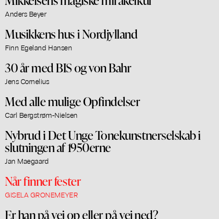
Anders Beyer
Musikkens hus i Nordjylland
Finn Egeland Hansen
30 år med BIS og von Bahr
Jens Cornelius
Med alle mulige Opfindelser
Carl Bergstrøm-Nielsen
Nybrud i Det Unge Tonekunstnerselskab i
slutningen af 1950erne
Jan Maegaard
Når finner fester
GISELA GRONEMEYER
Er han på vej op eller på vej ned?