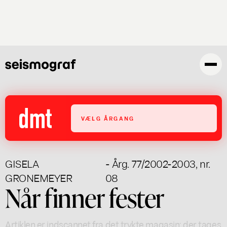
Gå
til
hovedindhold
VÆLG ÅRGANG
GISELA
- Årg. 77/2002-2003, nr.
GRONEMEYER
08
Når finner fester
Artiklen er indscannet fra det trykte magasin; der tages