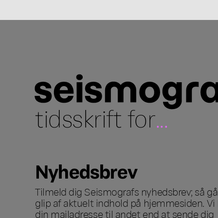
tidsskrift for
...
Nyhedsbrev
Tilmeld dig Seismografs nyhedsbrev; så går
glip af aktuelt indhold på hjemmesiden. Vi 
din mailadresse til andet end at sende dig