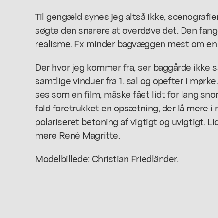
Til gengæld synes jeg altså ikke, scenografien
søgte den snarere at overdøve det. Den fang
realisme. Fx minder bagvæggen mest om en j
Der hvor jeg kommer fra, ser baggårde ikke s
samtlige vinduer fra 1. sal og opefter i mør
ses som en film, måske fået lidt for lang snor
fald foretrukket en opsætning, der lå mere i 
polariseret betoning af vigtigt og uvigtigt. Li
mere René Magritte.
Modelbillede: Christian Friedländer.