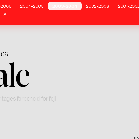
-2006
2004-2005
2003-2004
2002-2003
2001-200
8
 06
ale
 tages forbehold for fejl