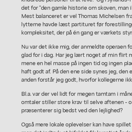
det for "den gamle historie om skoven, man i
Mest balanceret er vel Thomas Michelsen fra 
lytterne havde læst partituret før forestillin
kompleksitet, der på én gang er værkets sty
Nu var det ikke mig, der anmeldte operaen fo
glad for i dag. Har jeg lært noget af min flirt
mene en hel masse på ingen tid og ingen pla
haft godt af. På den ene side synes jeg, den 
anden forstår jeg godt, hvorfor kollegerne 
Bl.a. var der vel lidt for megen tamtam i mån
omtaler stiller store krav til selve aftenen - o
præsenterer sig bedst ved den lejlighed?
Også mere lokale oplevelser kan have spillet i