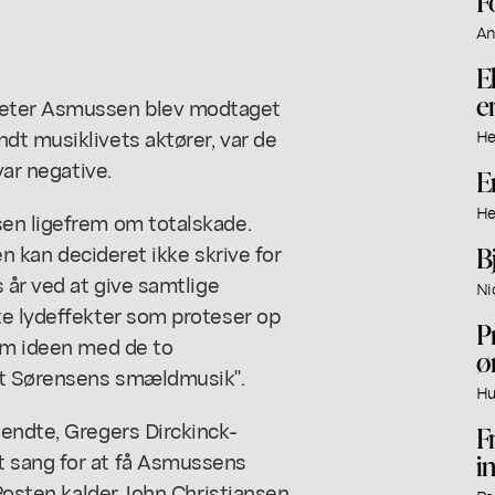
F
An
El
er
Peter Asmussen blev modtaget
dt musiklivets aktører, var de
He
var negative.
E
He
en ligefrem om totalskade.
en kan decideret ikke skrive for
B
 år ved at give samtlige
Ni
te lydeffekter som proteser op
P
 om ideen med de to
ø
nt Sørensens smældmusik".
Hu
sendte, Gregers Dirckinck-
F
 sang for at få Asmussens
i
-Posten kalder John Christiansen