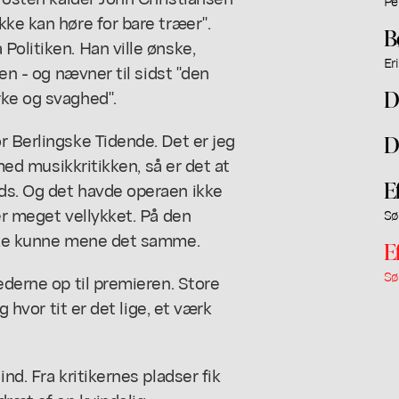
Pe
kke kan høre for bare træer".
B
Politiken. Han ville ønske,
Er
gen - og nævner til sidst "den
D
rke og svaghed".
r Berlingske Tidende. Det er jeg
D
 med musikkritikken, så er det at
E
ds. Og det havde operaen ikke
er meget vellykket. På den
Sø
ikke kunne mene det samme.
E
Sø
ederne op til premieren. Store
g hvor tit er det lige, et værk
nd. Fra kritikernes pladser fik