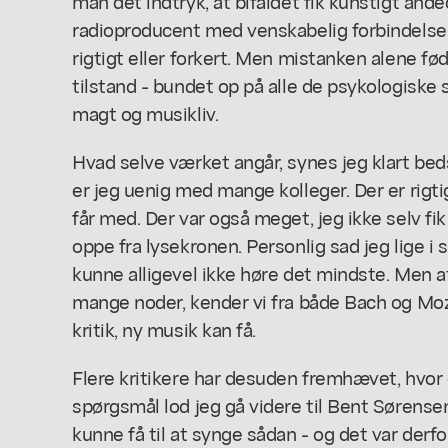
man det indtryk, at bifaldet fik kunstigt ånd
radioproducent med venskabelig forbindelse 
rigtigt eller forkert. Men mistanken alene fød
tilstand - bundet op på alle de psykologiske
magt og musikliv.
Hvad selve værket angår, synes jeg klart be
er jeg uenig med mange kolleger. Der er rig
får med. Der var også meget, jeg ikke selv 
oppe fra lysekronen. Personlig sad jeg lige i
kunne alligevel ikke høre det mindste. Men at
mange noder, kender vi fra både Bach og Moz
kritik, ny musik kan få.
Flere kritikere har desuden fremhævet, hvor
spørgsmål lod jeg gå videre til Bent Sørense
kunne få til at synge sådan - og det var derfo