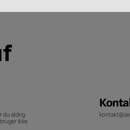
Konta
 du aldrig
kontakt@se
bruger ikke