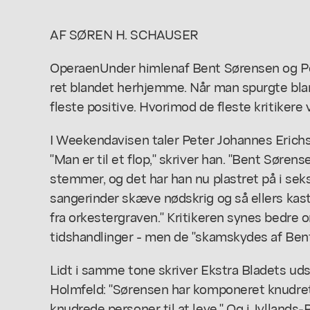
AF SØREN H. SCHAUSER
Operaen
Under himlen
af Bent Sørensen og 
ret blandet herhjemme. Når man spurgte blan
fleste positive. Hvorimod de fleste kritikere 
I Weekendavisen taler Peter Johannes Erichs
"Man er til et flop," skriver han. "Bent Sørens
stemmer, og det har han nu plastret på i seks
sangerinder skæve nødskrig og så ellers kas
fra orkestergraven." Kritikeren synes bedre
tidshandlinger - men de "skamskydes af Be
Lidt i samme tone skriver Ekstra Bladets ud
Holmfeld: "Sørensen har komponeret knudret
knudrede personer til at leve." Og i Jyllands