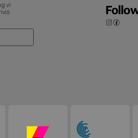
g vi
Follo
hvis