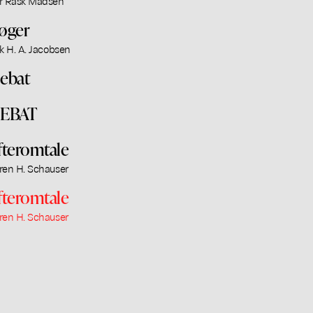
r Rask Madsen
øger
ik H. A. Jacobsen
ebat
EBAT
fteromtale
ren H. Schauser
fteromtale
ren H. Schauser