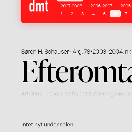
2007-2008
2006-2007
2005
1
2
3
4
5
6
7
Søren H. Schauser
- Årg. 78/2003-2004, nr.
Efteromt
Artiklen er indscannet fra det trykte magasin; der
Intet nyt under solen