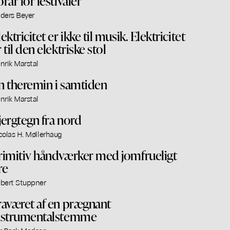
orår for festivaler
ders Beyer
ektricitet er ikke til musik. Elektricitet
 til den elektriske stol
nrik Marstal
n theremin i samtiden
nrik Marstal
jergtegn fra nord
colas H. Møllerhaug
rimitiv håndværker med jomfrueligt
re
bert Stuppner
raværet af en prægnant
nstrumentalstemme