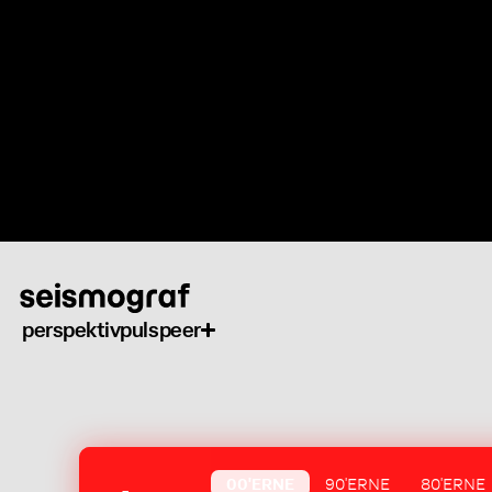
Gå
til
hovedindhold
perspektiv
puls
peer
00'ERNE
90'ERNE
80'ERNE