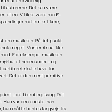
edræt af en kvindelig
til autorerne. Det kan være
er let en 'Vil ikke være med!'-
 spændinger mellem kritikere,
dst om musikken. På det punkt
tignok meget, Moster Anna ikke
fik med. For eksempel musikken
 smørhullet nedenunder - og
 partituret skulle have for
art. Det er den mest primitive
 grimt Loré Lixenberg sang. Dét
n. Hun var den eneste, han
r, hun måtte hentes langvejs fra.