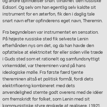
og andre opfindelser snart tilnavnet 'den russiske
Edison'. Og selv om han egentlig selv kaldte sit
instrument for en æterfon, fik den i daglig tale
snart navn efter opfinderens eget navn, Theremin.
Fra begyndelsen var instrumentet en sensation.
På højeste russiske sted fik selveste Lenin
efterhånden nys om det, og da han havde den
opfattelse at elektricitet før eller siden ville træde
i Guds sted som et rationelt og samfundsnyttigt
virkemiddel, var thereminen vand på hans
ideologiske mølle. Fra første færd tjente
thereminen altså et politisk formål, fordi dets
elektrificering kombineret med dets
anvendelighed stemte godt overens med de idéer
om fremskridt for folket, som Lenin med sit
kommunistiske styre ønskede at realisere. I 1921,