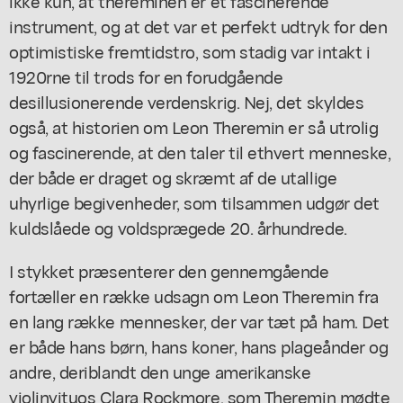
ikke kun, at thereminen er et fascinerende
instrument, og at det var et perfekt udtryk for den
optimistiske fremtidstro, som stadig var intakt i
1920rne til trods for en forudgående
desillusionerende verdenskrig. Nej, det skyldes
også, at historien om Leon Theremin er så utrolig
og fascinerende, at den taler til ethvert menneske,
der både er draget og skræmt af de utallige
uhyrlige begivenheder, som tilsammen udgør det
kuldslåede og voldsprægede 20. århundrede.
I stykket præsenterer den gennemgående
fortæller en række udsagn om Leon Theremin fra
en lang række mennesker, der var tæt på ham. Det
er både hans børn, hans koner, hans plageånder og
andre, deriblandt den unge amerikanske
violinvituos Clara Rockmore, som Theremin mødte