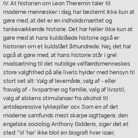
IV. At historien om Leon Theremin taler til
moderne mennesker i dag, har bestemt ikke kun at
gøre med, at det er en indholdsmættet og
tankevækkende historie. Det har heller ikke kun at
gøre med at hans kuldslåede historie også er
historien om et kuldslået århundrede. Nej, det har
også at gøre med, at hans historie står i grel
modsætning til det nutidige velfærdsmenneskes
store valgfrihed på alle livets hylder med hensyn til
stort set alt: Valg af levemåde, valg af - eller
fravalg af - livspartner og familie, valg af livsstil,
valg af alskens stimulanser fra alkohol til
antidepressive lykkepiller osv. Som en af det
moderne samfunds mest skarpe iagttagere, den
engelske sociolog Anthony Giddens, siger det et
sted: "Vi 'har' ikke blot en biografi hver især,