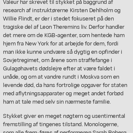
Valeur har skrevet til stykket på baggrund af
research af instruktørerne Kirsten Dehlholm og
Willie Flindt, er der i stedet fokuseret på den
tragiske del af Leon Theremins liv. Derfor handler
det mere om de KGB-agenter, som hentede ham
hjem fra New York for at arbejde for dem, fordi
man ikke kunne undvære så dygtig en opfinder i
Sovjetregimet, om årene som straffefange i
Gulagøhavets dødslejre efter at være faldet i
unåde, og om at vandre rundt i Moskva som en
levende død, da hans fortrolige opgaver for staten
med aflytningsapparater og meget andet forbød
ham at tale med selv sin nærmeste familie.
Stykket giver en meget nøgtern og usentimental
fremstilling af tingenes tilstand. Monologerne,
som alle frem-føres af performeren Sarah Boberg,