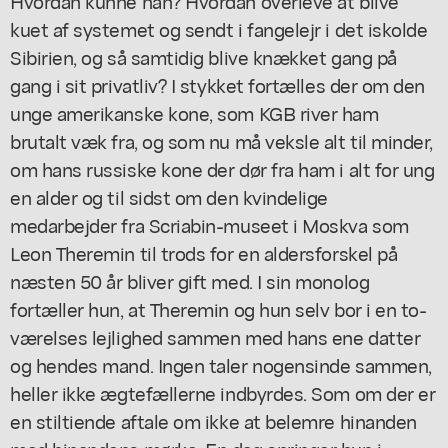
Hvordan kunne han? Hvordan overleve at blive
kuet af systemet og sendt i fangelejr i det iskolde
Sibirien, og så samtidig blive knækket gang på
gang i sit privatliv? I stykket fortælles der om den
unge amerikanske kone, som KGB river ham
brutalt væk fra, og som nu må veksle alt til minder,
om hans russiske kone der dør fra ham i alt for ung
en alder og til sidst om den kvindelige
medarbejder fra Scriabin-museet i Moskva som
Leon Theremin til trods for en aldersforskel på
næsten 50 år bliver gift med. I sin monolog
fortæller hun, at Theremin og hun selv bor i en to-
værelses lejlighed sammen med hans ene datter
og hendes mand. Ingen taler nogensinde sammen,
heller ikke ægtefællerne indbyrdes. Som om der er
en stiltiende aftale om ikke at belemre hinanden