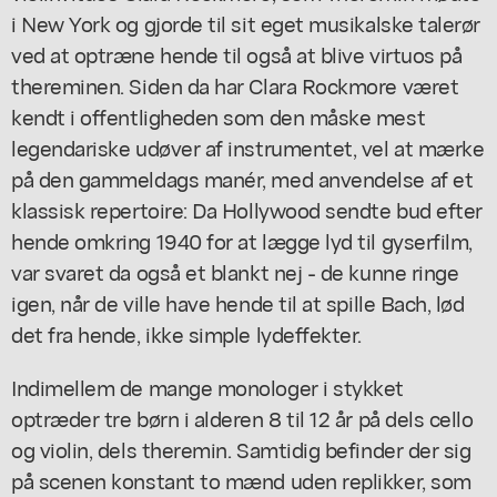
i New York og gjorde til sit eget musikalske talerør
ved at optræne hende til også at blive virtuos på
thereminen. Siden da har Clara Rockmore været
kendt i offentligheden som den måske mest
legendariske udøver af instrumentet, vel at mærke
på den gammeldags manér, med anvendelse af et
klassisk repertoire: Da Hollywood sendte bud efter
hende omkring 1940 for at lægge lyd til gyserfilm,
var svaret da også et blankt nej - de kunne ringe
igen, når de ville have hende til at spille Bach, lød
det fra hende, ikke simple lydeffekter.
Indimellem de mange monologer i stykket
optræder tre børn i alderen 8 til 12 år på dels cello
og violin, dels theremin. Samtidig befinder der sig
på scenen konstant to mænd uden replikker, som