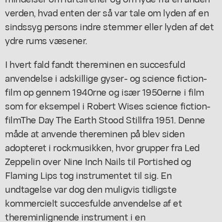
verden, hvad enten der så var tale om lyden af en
sindssyg persons indre stemmer eller lyden af det
ydre rums væsener.
I hvert fald fandt thereminen en succesfuld
anvendelse i adskillige gyser- og science fiction-
film op gennem 1940rne og især 1950erne i film
som for eksempel i Robert Wises science fiction-
film
The Day The Earth Stood Still
fra 1951. Denne
måde at anvende thereminen på blev siden
adopteret i rockmusikken, hvor grupper fra Led
Zeppelin over Nine Inch Nails til Portished og
Flaming Lips tog instrumentet til sig. En
undtagelse var dog den muligvis tidligste
kommercielt succesfulde anvendelse af et
thereminlignende instrument i en