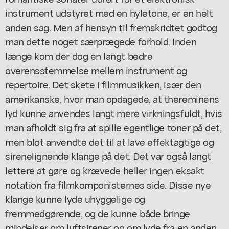
instrument udstyret med en hyletone, er en helt
anden sag. Men af hensyn til fremskridtet godtog
man dette noget særprægede forhold. Inden
længe kom der dog en langt bedre
overensstemmelse mellem instrument og
repertoire. Det skete i filmmusikken, især den
amerikanske, hvor man opdagede, at thereminens
lyd kunne anvendes langt mere virkningsfuldt, hvis
man afholdt sig fra at spille egentlige toner på det,
men blot anvendte det til at lave effektagtige og
sirenelignende klange på det. Det var også langt
lettere at gøre og krævede heller ingen eksakt
notation fra filmkomponisternes side. Disse nye
klange kunne lyde uhyggelige og
fremmedgørende, og de kunne både bringe
mindelser om luftsirener og om lyde fra en anden