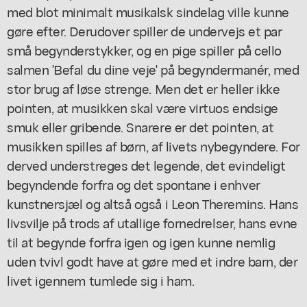
med blot minimalt musikalsk sindelag ville kunne
gøre efter. Derudover spiller de undervejs et par
små begynderstykker, og en pige spiller på cello
salmen 'Befal du dine veje' på begyndermanér, med
stor brug af løse strenge. Men det er heller ikke
pointen, at musikken skal være virtuos endsige
smuk eller gribende. Snarere er det pointen, at
musikken spilles af børn, af livets nybegyndere. For
derved understreges det legende, det evindeligt
begyndende forfra og det spontane i enhver
kunstnersjæl og altså også i Leon Theremins. Hans
livsvilje på trods af utallige fornedrelser, hans evne
til at begynde forfra igen og igen kunne nemlig
uden tvivl godt have at gøre med et indre barn, der
livet igennem tumlede sig i ham.