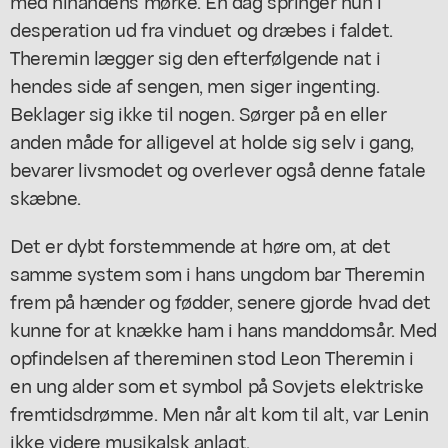
med hinandens mørke. En dag springer hun i
desperation ud fra vinduet og dræbes i faldet.
Theremin lægger sig den efterfølgende nat i
hendes side af sengen, men siger ingenting.
Beklager sig ikke til nogen. Sørger på en eller
anden måde for alligevel at holde sig selv i gang,
bevarer livsmodet og overlever også denne fatale
skæbne.
Det er dybt forstemmende at høre om, at det
samme system som i hans ungdom bar Theremin
frem på hænder og fødder, senere gjorde hvad det
kunne for at knække ham i hans manddomsår. Med
opfindelsen af thereminen stod Leon Theremin i
en ung alder som et symbol på Sovjets elektriske
fremtidsdrømme. Men når alt kom til alt, var Lenin
ikke videre musikalsk anlagt.