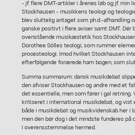
- jf. flere DMT-artikler i årenes løb og jf. min 
Stockhausen - musikkens teologi og teologi
blev sluttelig antaget som ph.d.-afhandling 
ganske positivt i flere aviser samt DMT. Dér 
ovenstående musikæstetik hos Stockhause
Dorothee Sölles teologi, som rummer elemen
procesteologi. Imod hvilket Stockhausen inte
efterfølgende forærede ham bogen, som slut
Summa summarum: dansk musikdebat slipper 
den afviser Stockhausen og andre med et f
det essentielle, men som fører i gal retning. 
kritiseret i international musikdebat, og vist
både i musikdebat og musikvidenskab her i l
men den bør dog i det mindste funderes på d
i overensstemmelse hermed.