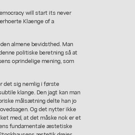
emocracy will start its never
 erhoerte Klaenge of a
 i den almene bevidsthed. Man
 denne politiske beretning så at
usens oprindelige mening, som
 det sig nemlig i første
subtile klange. Den jagt kan man
riske målsætning delte han jo
ovedsagen. Og det nytter ikke
kket med, at det måske nok er et
sens fundamentale æstetiske
I Stockhausens æstetik drejer