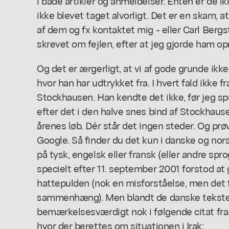
i både artikler og anmeldelser. Enten er de ik
ikke blevet taget alvorligt. Det er en skam, at
af dem og fx kontaktet mig - eller Carl Berg
skrevet om fejlen, efter at jeg gjorde ham 
Og det er ærgerligt, at vi af gode grunde ikk
hvor han har udtrykket fra. I hvert fald ikke 
Stockhausen. Han kendte det ikke, før jeg sp
efter det i den halve snes bind af Stockhaus
årenes løb. Dér står det ingen steder. Og prøv
Google. Så finder du det kun i danske og no
på tysk, engelsk eller fransk (eller andre sprog
specielt efter 11. september 2001 forstod at
hattepulden (nok en misforståelse, men det f
sammenhæng). Men blandt de danske tekster
bemærkelsesværdigt nok i følgende citat fra
hvor der berettes om situationen i Irak: