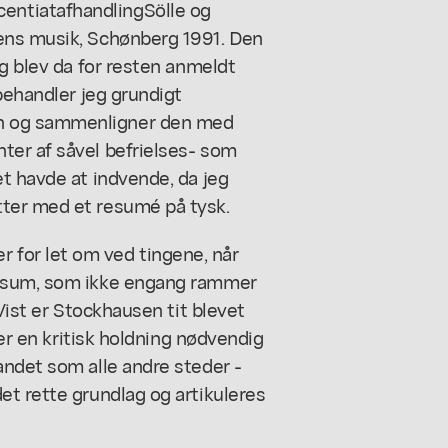
licentiatafhandling
Sölle og
ens musik
, Schønberg 1991. Den
og blev da for resten anmeldt
behandler jeg grundigt
n og sammenligner den med
ter af såvel befrielses- som
t havde at indvende, da jeg
ter med et resumé på tysk.
for let om ved tingene, når
alsum, som ikke engang rammer
Vist er Stockhausen tit blevet
 er en kritisk holdning nødvendig
andet som alle andre steder -
et rette grundlag og artikuleres