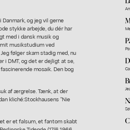
L
An
M
 i Danmark
, og jeg vil gerne
ode stykke arbejde, du dér har
Me
ulgt med i dansk musik og
P
 mit musikstudium ved
Pa
. Jeg følger skam stadig med, nu
D
 DMT, og det er dejligt at se,
n fascinerende mosaik. Den bog
Ca
B
Je
suk af ærgrelse. Tænk, at der
dan kliché:
Stockhausens "Nie
N
Sø
C
et er et falsum, et fantom skabt
i Berlingske Tidende (17/6 1966,