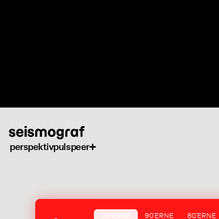
Gå
til
hovedindhold
perspektiv
puls
peer
00'ERNE
90'ERNE
80'ERNE