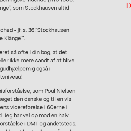
D
länge", som Stockhausen altid
ed - jf. s. 36:
"Stockhausen
 Klänge"".
ret så ofte i din bog, at det
ller ikke mere sandt af at blive
g gudhjælpemig også i
tsniveau!
isforståelse, som Poul Nielsen
ræget den danske og til en vis
ns videreførelse i 60erne i
 Jeg har vel op mod en halv
rståelse i DMT og andetsteds,