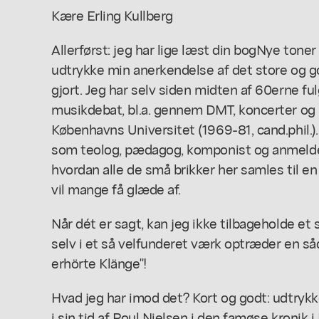
Kære Erling Kullberg
Allerførst: jeg har lige læst din bog
Nye toner
udtrykke min anerkendelse af det store og g
gjort. Jeg har selv siden midten af 60erne f
musikdebat, bl.a. gennem DMT, koncerter og
Københavns Universitet (1969-81, cand.phil.)
som teolog, pædagog, komponist og anmelder i
hvordan alle de små brikker her samles til e
vil mange få glæde af.
Når dét er sagt, kan jeg ikke tilbageholde et 
selv i et så velfunderet værk optræder en så
erhörte Klänge"!
Hvad jeg har imod det? Kort og godt: udtrykk
i sin tid af Poul Nielsen i den famøse kronik 