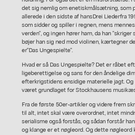
det sig nemlig om en
etisk
målsætning, som p
allerede i den sidste af hans
Drei Lieder
fra 19
som sidder og spiller i regnen, mens mennesk
verden", og ingen hører ham, da han "skriger s
bøjer han sig ned mod violinen, kærtegner den
er
"Das Ungespielte"
.
Hvad er så Das Ungespielte? Det er råbet e
ligeberettigelse og sans for den åndelige dim
efterkrigstidens ensidige materielle jagt. Og 
været grundlaget for Stockhausens musikæs
Fra de første 50er-artikler og videre frem skri
til alt, intet skal være overordnet, intet min
serialisme også forstås, og sådan forstår han
og klange er et nøgleord. Og dette nøgleord