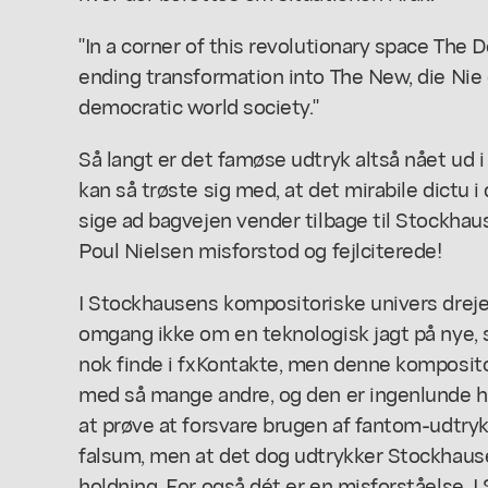
"In a corner of this revolutionary space The D
ending transformation into The New, die Nie
democratic world society."
Så langt er det famøse udtryk altså nået ud
kan så trøste sig med, at det mirabile dictu i
sige ad bagvejen vender tilbage til Stockha
Poul Nielsen misforstod og fejlciterede!
I Stockhausens kompositoriske univers drejer
omgang ikke om en teknologisk jagt på nye, 
nok finde i fx
Kontakte
, men denne komposito
med så mange andre, og den er ingenlunde h
at prøve at forsvare brugen af fantom-udtry
falsum, men at det dog udtrykker Stockhau
holdning. For også dét er en misforståelse. 