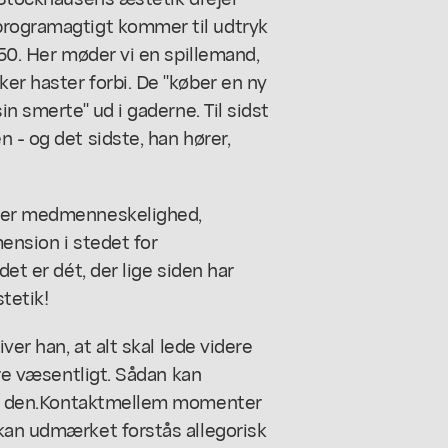
rogramagtigt kommer til udtryk
50. Her møder vi en spillemand,
er haster forbi. De "køber en ny
in smerte" ud i gaderne. Til sidst
 - og det sidste, han hører,
fter medmenneskelighed,
ension i stedet for
det er dét, der lige siden har
tetik!
ver han, at alt skal lede videre
dre væsentligt. Sådan kan
 den.
Kontakt
mellem momenter
 kan udmærket forstås allegorisk