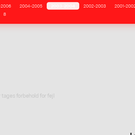
-2006
2004-2005
2003-2004
2002-2003
2001-200
8
 tages forbehold for fejl