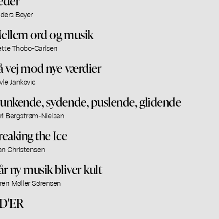
eder
ders Beyer
ellem ord og musik
tte Thobo-Carlsen
å vej mod nye værdier
vle Jankovic
unkende, sydende, puslende, glidende
rl Bergstrøm-Nielsen
reaking the Ice
an Christensen
år ny musik bliver kult
ren Møller Sørensen
D'ER