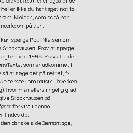
ke blevet læst, eller også er de
 heller ikke du har taget notits
strøm-Nielsen, som også har
opmærksom på den.
e kan spørge Poul Nielsen om,
fra Stockhausen. Prøv at spørge
urgte ham i 1996. Prøv at lede
ens
Texte
, som er udkommet i
 så at søge det på nettet, fx
rske tekster om musik - hverken
), hvor man ellers i rigelig grad
 give Stockhausen på
ører for vidt i denne
 findes det
 den danske side
Demontage
,