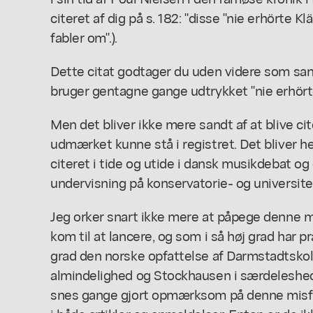
citeret af dig på s. 182:
"disse "nie erhörte K
fabler om"
.).
Dette citat godtager du uden videre som sandh
bruger gentagne gange udtrykket "nie erhörte
Men det bliver ikke mere sandt af at blive cite
udmærket kunne stå i registret. Det bliver he
citeret i tide og utide i dansk musikdebat o
undervisning på konservatorie- og universite
Jeg orker snart ikke mere at påpege denne m
kom til at lancere, og som i så høj grad har p
grad den norske opfattelse af Darmstadtskole
almindelighed og Stockhausen i særdeleshed.
snes gange gjort opmærksom på denne misfo