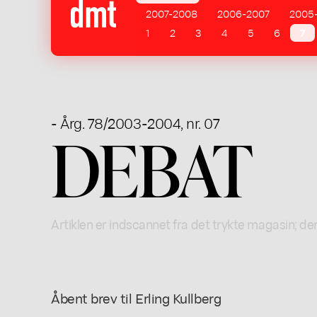
2007-2008
2006-2007
2005
1
2
3
4
5
6
7
- Årg. 78/2003-2004, nr. 07
DEBAT
Artiklen er indscannet fra det trykte magasin; der
Åbent brev til Erling Kullberg