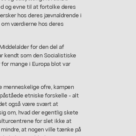
 og evne til at fortolke deres
rsker hos deres jævnaldrende i
le om værdierne hos deres
iddelalder for den del af
r kendt som den Socialistiske
r for mange i Europa blot var
ige menneskelige ofre, kampen
 påståede etniske forskelle - alt
 det også være svært at
 sig om, hvad der egentlig skete
lturcentrene for slet ikke at
mindre, at nogen ville tænke på