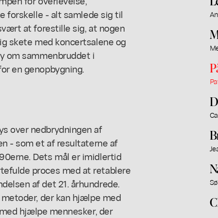
L
ampen for overlevelse,
 forskelle - alt samlede sig til
An
vært at forestille sig, at nogen
M
tlig skete med koncertsalene og
Me
ssay om sammenbruddet i
P
for en genopbygning.
Pa
D
Ca
ys over nedbrydningen af
B
n - som et af resultaterne af
Je
90erne. Dets mål er imidlertid
N
tefulde proces med at retablere
delsen af det 21. århundrede.
Sø
og metoder, der kan hjælpe med
C
dermed hjælpe mennesker, der