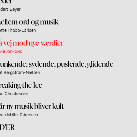
eder
ders Beyer
ellem ord og musik
tte Thobo-Carlsen
å vej mod nye værdier
vle Jankovic
unkende, sydende, puslende, glidende
rl Bergstrøm-Nielsen
reaking the Ice
an Christensen
år ny musik bliver kult
ren Møller Sørensen
D'ER