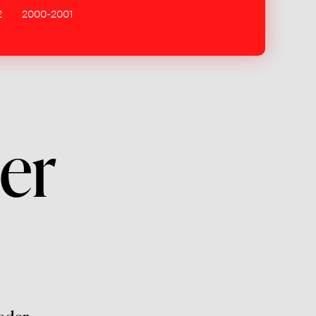
2
2000-2001
er