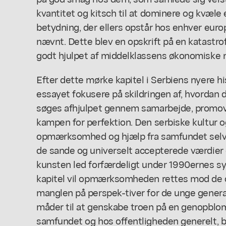
kvantitet og kitsch til at dominere og kvæle
betydning, der ellers opstår hos enhver europæ
nævnt. Dette blev en opskrift på en katastro
godt hjulpet af middelklassens økonomiske n
Efter dette mørke kapitel i Serbiens nyere hi
essayet fokusere på skildringen af, hvordan 
søges afhjulpet gennem samarbejde, promove
kampen for perfektion. Den serbiske kultur og 
opmærksomhed og hjælp fra samfundet selv i
de sande og universelt accepterede værdier og
kunsten led forfærdeligt under 1990ernes sy
kapitel vil opmærksomheden rettes mod de 
manglen på perspek-tiver for de unge gener
måder til at genskabe troen på en genopblom
samfundet og hos offentligheden generelt, 