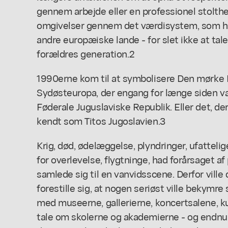
gennem arbejde eller en professionel stolthed
omgivelser gennem det værdisystem, som he
andre europæiske lande - for slet ikke at ta
forældres generation.2
1990erne kom til at symbolisere Den mørke M
Sydøsteuropa, der engang for længe siden va
Føderale Juguslaviske Republik. Eller det, de
kendt som Titos Jugoslavien.3
Krig, død, ødelæggelse, plyndringer, ufattel
for overlevelse, flygtninge, had forårsaget af
samlede sig til en vanvidsscene. Derfor ville
forestille sig, at nogen seriøst ville bekymre
med museerne, gallerierne, koncertsalene, ku
tale om skolerne og akademierne - og endnu 