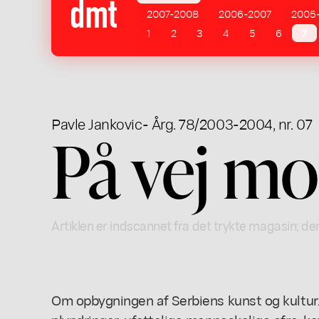
2007-2008
2006-2007
2005
1
2
3
4
5
6
7
Pavle Jankovic
- Årg. 78/2003-2004, nr. 07
På vej mo
Artiklen er indscannet fra det trykte magasin; der
Om opbygningen af Serbiens kunst og kultur.