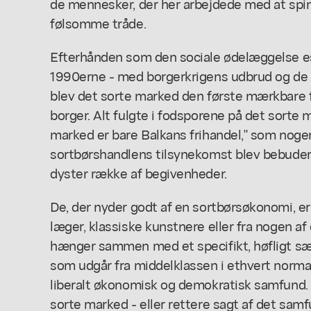
de mennesker, der her arbejdede med at spi
følsomme tråde.
Efterhånden som den sociale ødelæggelse es
1990erne - med borgerkrigens udbrud og de 
blev det sorte marked den første mærkbare f
borger. Alt fulgte i fodsporene på det sorte 
marked er bare Balkans frihandel," som noge
sortbørshandlens tilsynekomst blev bebuder
dyster række af begivenheder.
De, der nyder godt af en sortbørsøkonomi, er 
læger, klassiske kunstnere eller fra nogen a
hænger sammen med et specifikt, høfligt sæt 
som udgår fra middelklassen i ethvert normal
liberalt økonomisk og demokratisk samfund. 
sorte marked - eller rettere sagt af det samfu