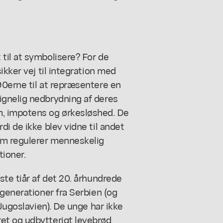
til at symbolisere? For de
ikker vej til integration med
90erne til at repræsentere en
ignelig nedbrydning af deres
, impotens og ørkesløshed. De
i de ikke blev vidne til andet
om regulerer menneskelig
ioner.
ste tiår af det 20. århundrede
 generationer fra Serbien (og
 Jugoslavien). De unge har ikke
et og udbytterigt levebrød