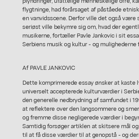
plyndringer, ufattelige menneskelige ofre, k
flygtninge, had forårsaget af påståede etniske
en vanvidsscene. Derfor ville det også være s
seriøst ville bekymre sig om, hvad der egen
musikerne, fortæller Pavle Jankovic i sit e
Serbiens musik og kultur - og mulighederne 
Af PAVLE JANKOVIC
Dette komprimerede essay ønsker at kaste l
universelt accepterede kulturværdier i Serbie
den generelle nedbrydning af samfundet i 19
at reflektere over den langsommere og smer
og fremme disse negligerede værdier i begyn
Samtidig forsøger artiklen at skitsere mål 
til at få disse værdier til at genopstå - og 