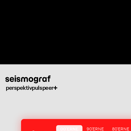
Gå
til
hovedindhold
perspektiv
puls
peer
00'ERNE
90'ERNE
80'ERNE