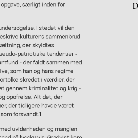
pgave, særligt inden for
D
ndersøgelse. I stedet vil den
t beskrive kulturens sammenbrud
æltning, der skyldtes
seudo-patriotiske tendenser -
 samfund - der faldt sammen med
tive, som han og hans regime
ortolke skredet i værdier, der
t gennem kriminalitet og krig -
g opofrelse. Alt det, der
er, der tidligere havde været
 som forsvandt.1
 med uvidenheden og manglen
and på lyssky vis. Gradvist kom