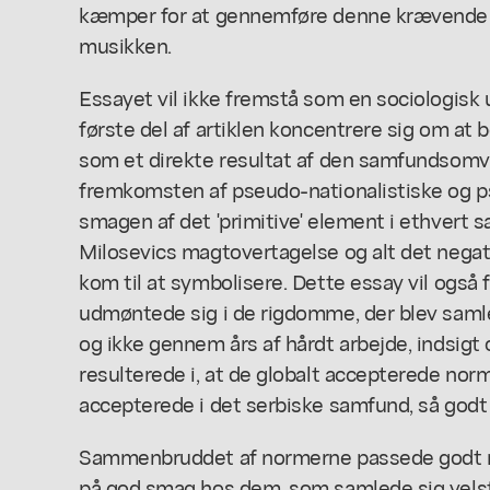
kæmper for at gennemføre denne krævende o
musikken.
Essayet vil ikke fremstå som en sociologisk u
første del af artiklen koncentrere sig om a
som et direkte resultat af den samfundsomv
fremkomsten af pseudo-nationalistiske og p
smagen af det 'primitive' element i ethvert
Milosevics magtovertagelse og alt det nega
kom til at symbolisere. Dette essay vil også f
udmøntede sig i de rigdomme, der blev samle
og ikke gennem års af hårdt arbejde, indsigt o
resulterede i, at de globalt accepterede norm
accepterede i det serbiske samfund, så godt
Sammenbruddet af normerne passede godt
på god smag hos dem, som samlede sig velst