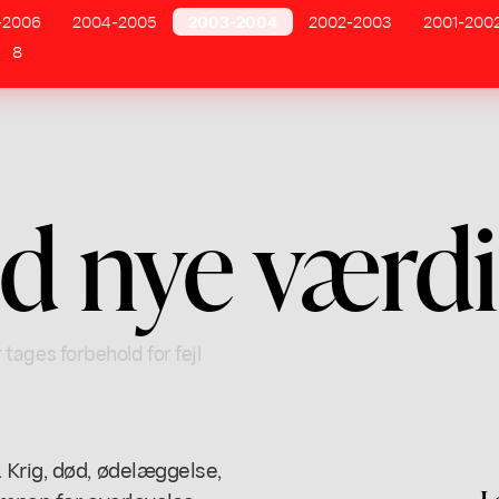
-2006
2004-2005
2003-2004
2002-2003
2001-200
8
d nye værdi
 tages forbehold for fejl
 Krig, død, ødelæggelse,