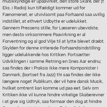
musikkyndige er upaavirket, den store Skare, der (f.
Eks. i Radio) kun tilfældigt kommer ud for
Fænomenet, er utvivlsomt paa Forhaand saa uvillig
indstillet, at ethvert Udbytte er udelukket.
Gennem Pressens stille, for Læseren ubevidste,
men desto virksommere Paavirkning er al
Forventning og al god Vilje til at lytte blevet dræbt.
Skylden for denne irriterede Forhaandsindstilling
ligger udelukkende hos Kritiken. Fortsætter
Udviklingen i samme Retning en Snes Aar endnu;
saa findes der i Praksis ikke mere Komponister i
Danmark, (bortset fra Jazz) thi saa findes der ikke
længere noget Publikum, der vil høre dansk Musik,
hvilket omtrent kan komme ud paa eet. Selv om
Kritiken ikke vil kunne hindre virkelige Skaberevner
i at give sig Udtryk, saa formaar den dog at hindre