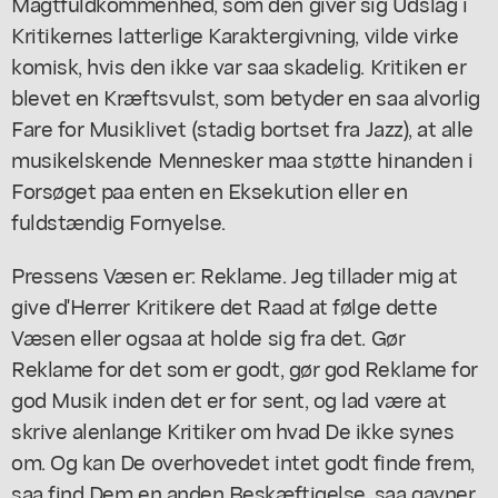
Magtfuldkommenhed, som den giver sig Udslag i
Kritikernes latterlige Karaktergivning, vilde virke
komisk, hvis den ikke var saa skadelig. Kritiken er
blevet en Kræftsvulst, som betyder en saa alvorlig
Fare for Musiklivet (stadig bortset fra Jazz), at alle
musikelskende Mennesker maa støtte hinanden i
Forsøget paa enten en Eksekution eller en
fuldstændig Fornyelse.
Pressens Væsen er: Reklame. Jeg tillader mig at
give d'Herrer Kritikere det Raad at følge dette
Væsen eller ogsaa at holde sig fra det. Gør
Reklame for det som er godt, gør god Reklame for
god Musik inden det er for sent, og lad være at
skrive alenlange Kritiker om hvad De ikke synes
om. Og kan De overhovedet intet godt finde frem,
saa find Dem en anden Beskæftigelse, saa gavner