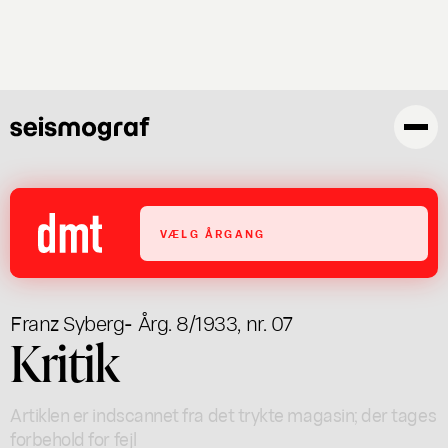
Gå
til
hovedindhold
VÆLG ÅRGANG
Franz Syberg
- Årg. 8/1933, nr. 07
Kritik
Artiklen er indscannet fra det trykte magasin; der tages
forbehold for fejl