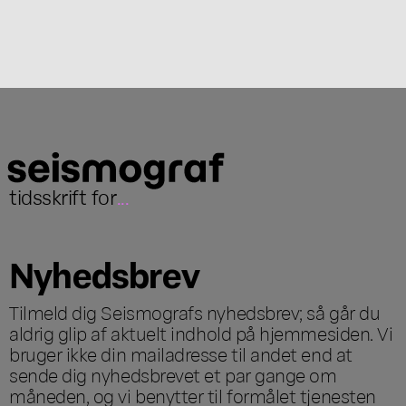
tidsskrift for
...
Nyhedsbrev
Tilmeld dig Seismografs nyhedsbrev; så går du
aldrig glip af aktuelt indhold på hjemmesiden. Vi
bruger ikke din mailadresse til andet end at
sende dig nyhedsbrevet et par gange om
måneden, og vi benytter til formålet tjenesten