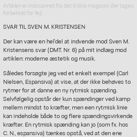
Artiklen er indscannet fra det trykte magasin; der tages
forbehold for fejl
SVAR TIL SVEN M. KRISTENSEN
Der kan være en hel'del at indvende mod Sven M.
Kristensens svar (DMT. Nr. 6) på mit indlæg mod
artiklen: moderne æstetik og musik.
Således forsøgte jeg ved et enkelt exempel (Carl
Nielsen, Espansiva) at vise, at der ikke behøves to
rytmer for at danne en ny rytmisk spænding.
Selvfølgelig opstår der kun spændinger ved kamp
mellem mindst to kræfter, men een rytmisk linie
kan indeholde både to og flere spændingsvirkende
kræfter. En rytmisk spænding kan jo (som fx. hos
C. N., espansiva) tænkes opstå, ved at den ene