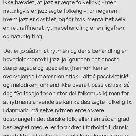
ikke hævdet, at jazz er ægte folkelig«; - men
naturligvis er jazz ægte folkelig - for negeren i
hvem jazz er opstået, og for hvis mentalitet selv
en ret raffineret rytmebehandling er en ligefrem
og naturlig ting.
Det er jo sådan, at rytmen og dens behandling er
hovedelementet i jazz, ja igrunden det eneste
særprægede og specielle; (harmoniken er
overvejende impressionistisk - altså passivistisk! -
og melodiken, om end ikke overalt passivistisk, så
dog f2elleseje for en stor del folkemusik) men for
at rytmens anvendelse kan kaldes ægte folkelig fx.
i danmark, må selve rytmen enten være
udsprunget i det danske folk, eller i en sådan grad
beslægtet med, eller forandret i forhold til, dansk
mentalitet, at det danske folk kan tilegne sig den