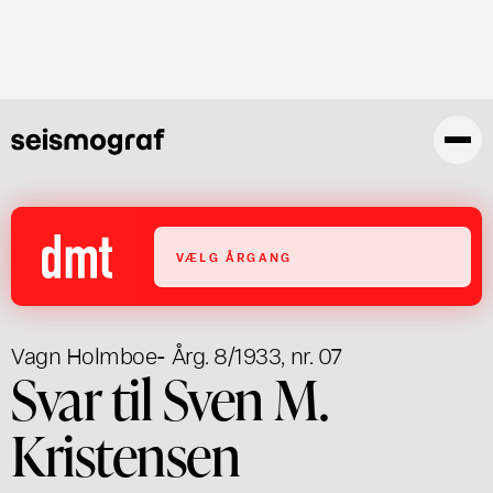
Gå
til
hovedindhold
VÆLG ÅRGANG
Vagn Holmboe
- Årg. 8/1933, nr. 07
Svar til Sven M.
Kristensen