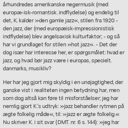
århundredes amerikanske negermusik (med
europæ-isk-romantisk. indflydelse) og endelig til
det, K. kalder »den gamle jazz«, stilen fra 1920 -
den jazz, der (med europæisk-impressionistisk
indflydelse) blev angelsaxisk kulturfaktor; - og så
har vi grundlaget for stilen »hot jazz«. - Det der
dog især har interesse her, er spørgsmålet: hvad er
jazz, og hvad bør jazz være i europas, specielt.
danmarks, musikliv?
Her har jeg gjort mig skyldig i en unøjagtighed, der
ganske vist i realiteten ingen betydning har, men
som dog altså kan føre til misforståelser; jeg har
nemlig gjort K.'s udtryk: »jazz behandler rytmen på
ægte folkelig måde«, til: »jazz er ægte folkelig.«
Nu skriver K. i sit svar (DMT. nr. 6 s. 144): »jeg har