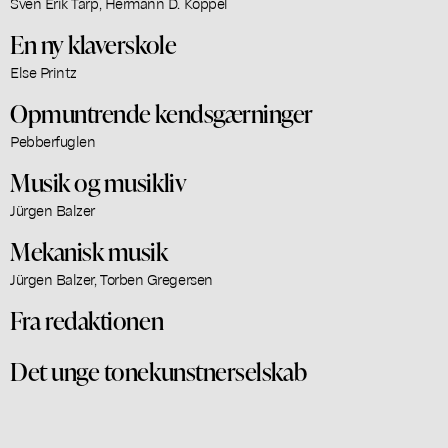
Sven Erik Tarp, Hermann D. Koppel
En ny klaverskole
Else Printz
Opmuntrende kendsgærninger
Pebberfuglen
Musik og musikliv
Jürgen Balzer
Mekanisk musik
Jürgen Balzer, Torben Gregersen
Fra redaktionen
Det unge tonekunstnerselskab