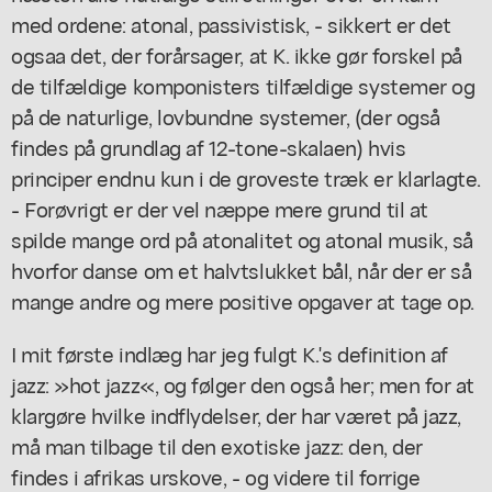
med ordene: atonal, passivistisk, - sikkert er det
ogsaa det, der forårsager, at K. ikke gør forskel på
de tilfældige komponisters tilfældige systemer og
på de naturlige, lovbundne systemer, (der også
findes på grundlag af 12-tone-skalaen) hvis
principer endnu kun i de groveste træk er klarlagte.
- Forøvrigt er der vel næppe mere grund til at
spilde mange ord på atonalitet og atonal musik, så
hvorfor danse om et halvtslukket bål, når der er så
mange andre og mere positive opgaver at tage op.
I mit første indlæg har jeg fulgt K.'s definition af
jazz: »hot jazz«, og følger den også her; men for at
klargøre hvilke indflydelser, der har været på jazz,
må man tilbage til den exotiske jazz: den, der
findes i afrikas urskove, - og videre til forrige