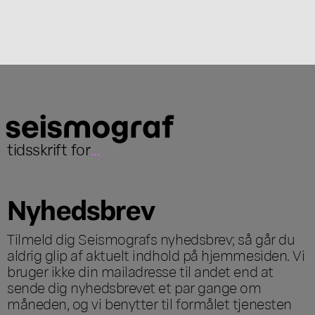
tidsskrift for
...
Nyhedsbrev
Tilmeld dig Seismografs nyhedsbrev; så går du
aldrig glip af aktuelt indhold på hjemmesiden. Vi
bruger ikke din mailadresse til andet end at
sende dig nyhedsbrevet et par gange om
måneden, og vi benytter til formålet tjenesten