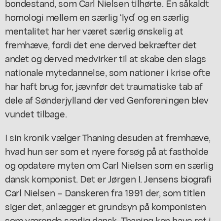
bondestand, som Carl Nielsen tilhørte. En såkaldt
homologi mellem en særlig ‘lyd’ og en særlig
mentalitet har her været særlig ønskelig at
fremhæve, fordi det ene derved bekræfter det
andet og derved medvirker til at skabe den slags
nationale mytedannelse, som nationer i krise ofte
har haft brug for, jævnfør det traumatiske tab af
dele af Sønderjylland der ved Genforeningen blev
vundet tilbage.
I sin kronik vælger Thaning desuden at fremhæve,
hvad hun ser som et nyere forsøg på at fastholde
og opdatere myten om Carl Nielsen som en særlig
dansk komponist. Det er Jørgen I. Jensens biografi
Carl Nielsen – Danskeren
fra 1991 der, som titlen
siger det, anlægger et grundsyn på komponisten
som værende særlig dansk. Thaning kan have ret i,