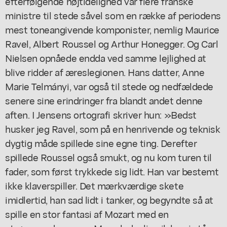
efterfølgende højtidelighed var flere franske
ministre til stede såvel som en række af periodens
mest toneangivende komponister, nemlig Maurice
Ravel, Albert Roussel og Arthur Honegger. Og Carl
Nielsen opnåede endda ved samme lejlighed at
blive ridder af æreslegionen. Hans datter, Anne
Marie Telmányi, var også til stede og nedfældede
senere sine erindringer fra blandt andet denne
aften. I Jensens ortografi skriver hun: »Bedst
husker jeg Ravel, som på en henrivende og teknisk
dygtig måde spillede sine egne ting. Derefter
spillede Roussel også smukt, og nu kom turen til
fader, som først trykkede sig lidt. Han var bestemt
ikke klaverspiller. Det mærkværdige skete
imidlertid, han sad lidt i tanker, og begyndte så at
spille en stor fantasi af Mozart med en