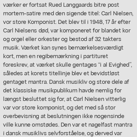
værker er fortsat Rued Langgaards bitre
post
mortem
-satire med den sigende titel:
Carl Nielsen,
vor store Komponist
. Det blev til i 1948, 17 år efter
Carl Nielsens død, var komponeret for blandet kor
og orgel eller orkester og bestod af 32 takters
musik. Værket kan synes bemærkelsesværdigt
kort, men en regibemærkning i partituret
foreskrev, at værket skulle gentages “i al Evighed”,
således at korets titellinje blev et bevidstløst
gentaget mantra. Dansk musikliv og store dele af
det klassiske musikpublikum havde nemlig for
længst besluttet sig for, at Carl Nielsen vitterlig
var
vor store komponist, og det med så stor
overbevisning at beslutningen ikke nogensinde
ville kunne omstødes. Den var et nagelfast mantra
i dansk musiklivs selvforståelse, og derved var