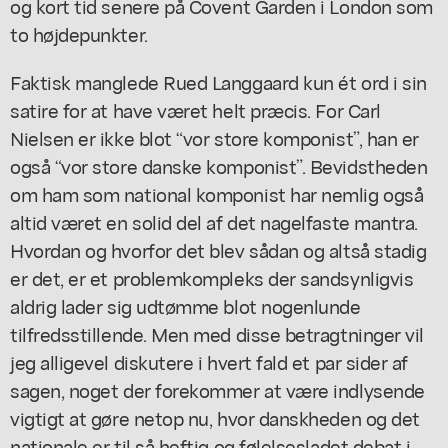
og kort tid senere på Covent Garden i London som
to højdepunkter.
Faktisk manglede Rued Langgaard kun ét ord i sin
satire for at have været helt præcis. For Carl
Nielsen er ikke blot “vor store komponist”, han er
også “vor store
danske
komponist”. Bevidstheden
om ham som national komponist har nemlig også
altid været en solid del af det nagelfaste mantra.
Hvordan og hvorfor det blev sådan og altså stadig
er det, er et problemkompleks der sandsynligvis
aldrig lader sig udtømme blot nogenlunde
tilfredsstillende. Men med disse betragtninger vil
jeg alligevel diskutere i hvert fald et par sider af
sagen, noget der forekommer at være indlysende
vigtigt at gøre netop nu, hvor danskheden og det
nationale er til så heftig og følelsesladet debat i