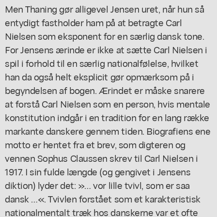
Men Thaning gør alligevel Jensen uret, når hun så
entydigt fastholder ham på at betragte Carl
Nielsen som eksponent for en særlig dansk tone.
For Jensens ærinde er ikke at sætte Carl Nielsen i
spil i forhold til en særlig nationalfølelse, hvilket
han da også helt eksplicit gør opmærksom på i
begyndelsen af bogen. Ærindet er måske snarere
at forstå Carl Nielsen som en person, hvis mentale
konstitution indgår i en tradition for en lang række
markante danskere gennem tiden. Biografiens ene
motto er hentet fra et brev, som digteren og
vennen Sophus Claussen skrev til Carl Nielsen i
1917. I sin fulde længde (og gengivet i Jensens
diktion) lyder det: »… vor lille tvivl, som er saa
dansk …«. Tvivlen forstået som et karakteristisk
nationalmentalt træk hos danskerne var et ofte