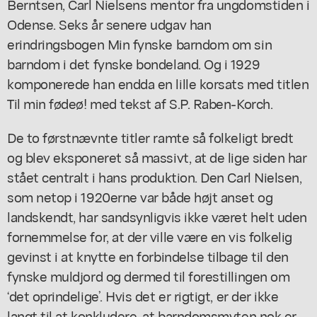
Berntsen, Carl Nielsens mentor fra ungdomstiden i
Odense. Seks år senere udgav han
erindringsbogen
Min fynske barndom
om sin
barndom i det fynske bondeland. Og i 1929
komponerede han endda en lille korsats med titlen
Til min fødeø!
med tekst af S.P. Raben-Korch.
De to førstnævnte titler ramte så folkeligt bredt
og blev eksponeret så massivt, at de lige siden har
stået centralt i hans produktion. Den Carl Nielsen,
som netop i 1920erne var både højt anset og
landskendt, har sandsynligvis ikke været helt uden
fornemmelse for, at der ville være en vis folkelig
gevinst i at knytte en forbindelse tilbage til den
fynske muldjord og dermed til forestillingen om
‘det oprindelige’. Hvis det er rigtigt, er der ikke
langt til at konkludere, at barndomsmyten nok er