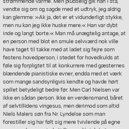
strømmende varme. Men pludselig gik han i stå,
vendte sig om og sagde med et udtryk, jeg aldrig
kan glemme: »Ak ja, det er et vidunderligt stykke,
men nu kan jeg ikke huske mere.« Han var dybt
inde og langt borte.« Man må unægtelig antage, at
en person med blot en smule selvværd nok ville
have taget til takke med at ladet sig fejre som
festens hovedperson, i stedet for hovedkulds at
føle sig forpligtet til at konkurrere med gæsternes
blændende pianistiske evner, endda med et værk
som mange sandsynligvis kendte og havde hørt
spillet betydeligt bedre før. Men Carl Nielsen var
ikke en sådan person. Ikke en verdensmand, båret
af selvtillidens vingesus, men derimod som altid
Niels Malers søn fra Nr. Lyndelse som man
forestiller sig har følt sig mere tvivlende på egne