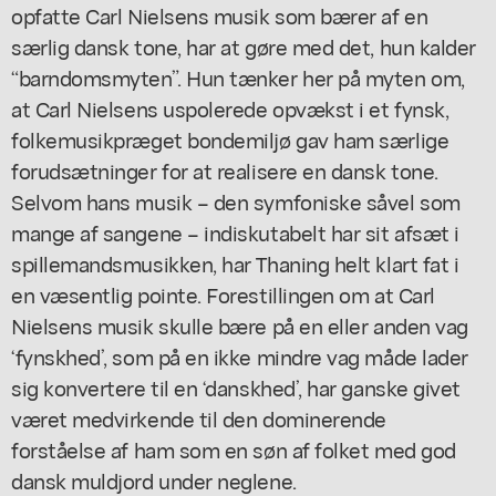
opfatte Carl Nielsens musik som bærer af en
særlig dansk tone, har at gøre med det, hun kalder
“barndomsmyten”. Hun tænker her på myten om,
at Carl Nielsens uspolerede opvækst i et fynsk,
folkemusikpræget bondemiljø gav ham særlige
forudsætninger for at realisere en dansk tone.
Selvom hans musik – den symfoniske såvel som
mange af sangene – indiskutabelt har sit afsæt i
spillemandsmusikken, har Thaning helt klart fat i
en væsentlig pointe. Forestillingen om at Carl
Nielsens musik skulle bære på en eller anden vag
‘fynskhed’, som på en ikke mindre vag måde lader
sig konvertere til en ‘danskhed’, har ganske givet
været medvirkende til den dominerende
forståelse af ham som en søn af folket med god
dansk muldjord under neglene.