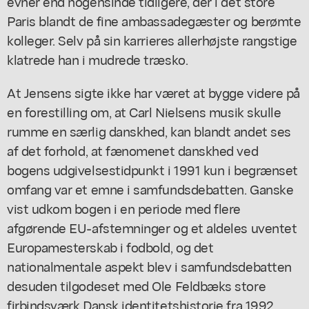
evner end nogensinde tidligere, dér i det store
Paris blandt de fine ambassadegæster og berømte
kolleger. Selv på sin karrieres allerhøjste rangstige
klatrede han i mudrede træsko.
At Jensens sigte ikke har været at bygge videre på
en forestilling om, at Carl Nielsens musik skulle
rumme en særlig danskhed, kan blandt andet ses
af det forhold, at fænomenet danskhed ved
bogens udgivelsestidpunkt i 1991 kun i begrænset
omfang var et emne i samfundsdebatten. Ganske
vist udkom bogen i en periode med flere
afgørende EU-afstemninger og et aldeles uventet
Europamesterskab i fodbold, og det
nationalmentale aspekt blev i samfundsdebatten
desuden tilgodeset med Ole Feldbæks store
firbindsværk
Dansk identitetshistorie
fra 1992.