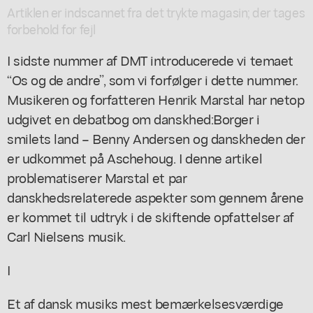
Artiklen er indscannet fra det trykte magasin; der tages
forbehold for fejl
I sidste nummer af DMT introducerede vi temaet
“Os og de andre”, som vi forfølger i dette nummer.
Musikeren og forfatteren Henrik Marstal har netop
udgivet en debatbog om danskhed:
Borger i
smilets land – Benny Andersen og danskheden
der
er udkommet på Aschehoug. I denne artikel
problematiserer Marstal et par
danskhedsrelaterede aspekter som gennem årene
er kommet til udtryk i de skiftende opfattelser af
Carl Nielsens musik.
I
Et af dansk musiks mest bemærkelsesværdige