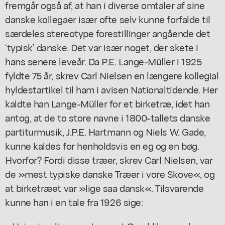
fremgår også af, at han i diverse omtaler af sine
danske kollegaer især ofte selv kunne forfalde til
særdeles stereotype forestillinger angående det
‘typisk’ danske. Det var især noget, der skete i
hans senere leveår. Da P.E. Lange-Müller i 1925
fyldte 75 år, skrev Carl Nielsen en længere kollegial
hyldestartikel til ham i avisen
Nationaltidende
. Her
kaldte han Lange-Müller for et birketræ, idet han
antog, at de to store navne i 1800-tallets danske
partiturmusik, J.P.E. Hartmann og Niels W. Gade,
kunne kaldes for henholdsvis en eg og en bøg.
Hvorfor? Fordi disse træer, skrev Carl Nielsen, var
de »mest typiske danske Træer i vore Skove«, og
at birketræet var »lige saa dansk«. Tilsvarende
kunne han i en tale fra 1926 sige: