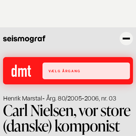
Gå
til
hovedindhold
VÆLG ÅRGANG
Henrik Marstal
- Årg. 80/2005-2006, nr. 03
Carl Nielsen, vor store
(danske) komponist