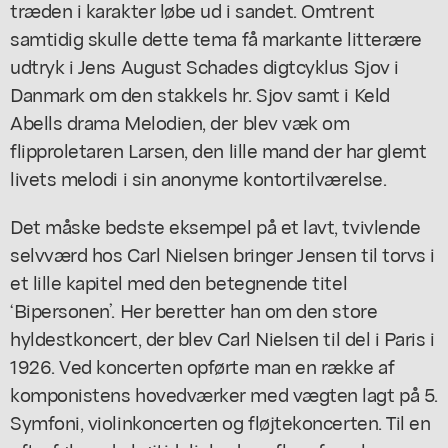
træden i karakter løbe ud i sandet. Omtrent
samtidig skulle dette tema få markante litterære
udtryk i Jens August Schades digtcyklus
Sjov i
Danmark
om den stakkels hr. Sjov samt i Keld
Abells drama
Melodien, der blev væk
om
flipproletaren Larsen, den lille mand der har glemt
livets melodi i sin anonyme kontortilværelse.
Det måske bedste eksempel på et lavt, tvivlende
selvværd hos Carl Nielsen bringer Jensen til torvs i
et lille kapitel med den betegnende titel
‘Bipersonen’. Her beretter han om den store
hyldestkoncert, der blev Carl Nielsen til del i Paris i
1926. Ved koncerten opførte man en række af
komponistens hovedværker med vægten lagt på 5.
Symfoni, violinkoncerten og fløjtekoncerten. Til en