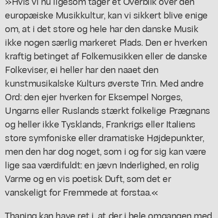
»Hvis vi nu ligesom tager et Overblik over den
europæiske Musikkultur, kan vi sikkert blive enige
om, at i det store og hele har den danske Musik
ikke nogen særlig markeret Plads. Den er hverken
kraftig betinget af Folkemusikken eller de danske
Folkeviser, ei heller har den naaet den
kunstmusikalske Kulturs øverste Trin. Med andre
Ord: den ejer hverken for Eksempel Norges,
Ungarns eller Ruslands stærkt folkelige Prægnans
og heller ikke Tysklands, Frankrigs eller Italiens
store symfoniske eller dramatiske Højdepunkter,
men den har dog noget, som i og for sig kan være
lige saa værdifuldt: en jævn Inderlighed, en rolig
Varme og en vis poetisk Duft, som det er
vanskeligt for Fremmede at forstaa.«
Thaning kan have ret i, at der i hele omgangen med