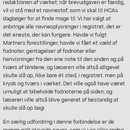
redaktionen af værket; når brevudgaven er færdig,
vil vi stå med et navnestof, som vi skal til HCAs
dagbøger for at finde mage til. Vi har valgt at
anbringe alle navneoplysninger i registret, det er
det eneste, der kan fungere. Havde vi fulgt
Martners forestillinger, havde vi fået et væld af
fodnoter, gentagelser af fodnoter eller
henvisninger fra den ene note til den anden og på
tværs af bindene, og læseren ville altså alligevel
skulle slå op, ikke bare ét sted, i registret, men på
kryds og tværs i værket. Det ville også have været
umuligt at bibeholde fodnoterne på siden, og
læseren ville altså blive generet af bestandig at
skulle slå op bagi.
En særlig udfordring i denne forbindelse er de
mange galt stavede navne, som vi i en eller anden