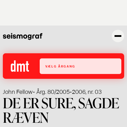
Gå
til
hovedindhold
VÆLG ÅRGANG
John Fellow
- Årg. 80/2005-2006, nr. 03
DE ER SURE, SAGDE
RÆVEN