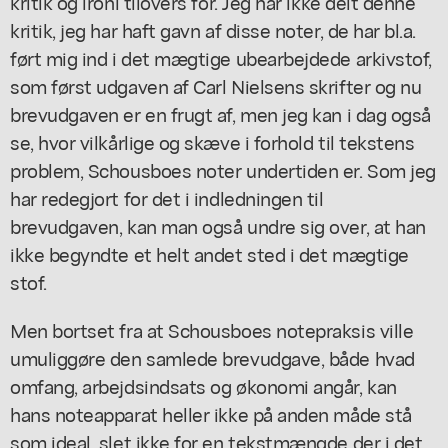
kritik og ironi tilovers for. Jeg har ikke delt denne
kritik, jeg har haft gavn af disse noter, de har bl.a.
ført mig ind i det mægtige ubearbejdede arkivstof,
som først udgaven af Carl Nielsens skrifter og nu
brevudgaven er en frugt af, men jeg kan i dag også
se, hvor vilkårlige og skæve i forhold til tekstens
problem, Schousboes noter undertiden er. Som jeg
har redegjort for det i indledningen til
brevudgaven, kan man også undre sig over, at han
ikke begyndte et helt andet sted i det mægtige
stof.
Men bortset fra at Schousboes notepraksis ville
umuliggøre den samlede brevudgave, både hvad
omfang, arbejdsindsats og økonomi angår, kan
hans noteapparat heller ikke på anden måde stå
som ideal, slet ikke for en tekstmængde der i det