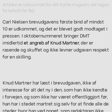
Artiklen er indscannet fra det trykte magasin; der tages
forbehold for fejl
Carl Nielsen brevudgavens første bind af mindst
10 er udkommet, og det er blevet godt modtaget i
pressen. I oktobernummeret bringer DMT
imidlertid
et angreb af Knud Martner
, der er
rasende og skuffet og ikke levner udgaven respekt
for en skilling.
Knud Martner har læst i brevudgaven, ikke af
interesse for alt det ny i den, som han ikke kendte
i forvejen, og som ikke har været offentliggjort før,
han har i stedet martret sig selv for at finde alle de
steder, hvor han ved noget, som redaktøren ikke