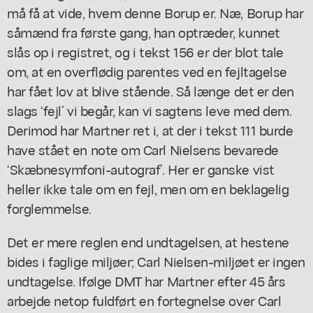
må få at vide, hvem denne Borup er. Næ, Borup har
såmænd fra første gang, han optræder, kunnet
slås op i registret, og i tekst 156 er der blot tale
om, at en overflødig parentes ved en fejltagelse
har fået lov at blive stående. Så længe det er den
slags ‘fejl’ vi begår, kan vi sagtens leve med dem.
Derimod har Martner ret i, at der i tekst 111 burde
have stået en note om Carl Nielsens bevarede
‘Skæbnesymfoni-autograf’. Her er ganske vist
heller ikke tale om en fejl, men om en beklagelig
forglemmelse.
Det er mere reglen end undtagelsen, at hestene
bides i faglige miljøer; Carl Nielsen-miljøet er ingen
undtagelse. Ifølge DMT har Martner efter 45 års
arbejde netop fuldført en fortegnelse over Carl