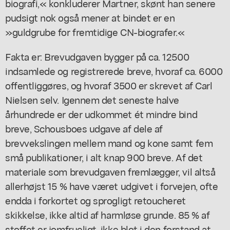
biografi,« konkluderer Martner, skønt han senere
pudsigt nok også mener at bindet er en
»guldgrube for fremtidige CN-biografer.«
Fakta er: Brevudgaven bygger på ca. 12500
indsamlede og registrerede breve, hvoraf ca. 6000
offentliggøres, og hvoraf 3500 er skrevet af Carl
Nielsen selv. Igennem det seneste halve
århundrede er der udkommet ét mindre bind
breve, Schousboes udgave af dele af
brevvekslingen mellem mand og kone samt fem
små publikationer, i alt knap 900 breve. Af det
materiale som brevudgaven fremlægger, vil altså
allerhøjst 15 % have været udgivet i forvejen, ofte
endda i forkortet og sprogligt retoucheret
skikkelse, ikke altid af harmløse grunde. 85 % af
stoffet er jomfrueligt, ikke blot i den forstand at