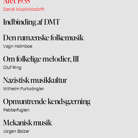
Året 1935
Dansk Musiktidsskrift
Indbinding af DMT
Den rumænske folkemusik
Vagn Holmboe
Om folkelige melodier, III
Oluf Ring
Nazistisk musikkultur
Wilhelm Furtwängler
Opmuntrende kendsgærning
Pebberfuglen
Mekanisk musik
Jürgen Balzer