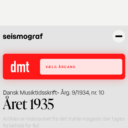
Gå
til
hovedindhold
VÆLG ÅRGANG
Dansk Musiktidsskrift
- Årg. 9/1934, nr. 10
Året 1935
Artiklen er indscannet fra det trykte magasin; der tages
forbehold for fejl