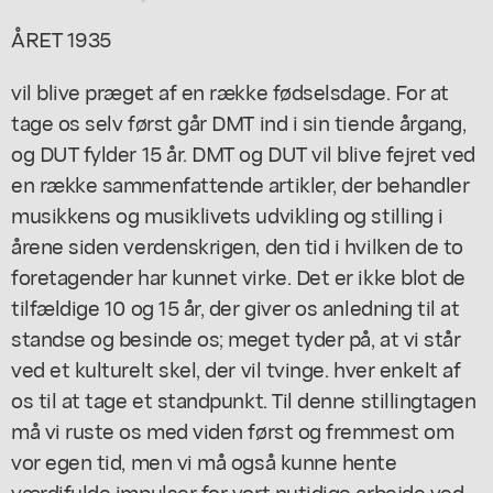
ÅRET 1935
vil blive præget af en række fødselsdage. For at
tage os selv først går DMT ind i sin tiende årgang,
og DUT fylder 15 år. DMT og DUT vil blive fejret ved
en række sammenfattende artikler, der behandler
musikkens og musiklivets udvikling og stilling i
årene siden verdenskrigen, den tid i hvilken de to
foretagender har kunnet virke. Det er ikke blot de
tilfældige 10 og 15 år, der giver os anledning til at
standse og besinde os; meget tyder på, at vi står
ved et kulturelt skel, der vil tvinge. hver enkelt af
os til at tage et standpunkt. Til denne stillingtagen
må vi ruste os med viden først og fremmest om
vor egen tid, men vi må også kunne hente
værdifulde impulser for vort nutidige arbejde ved