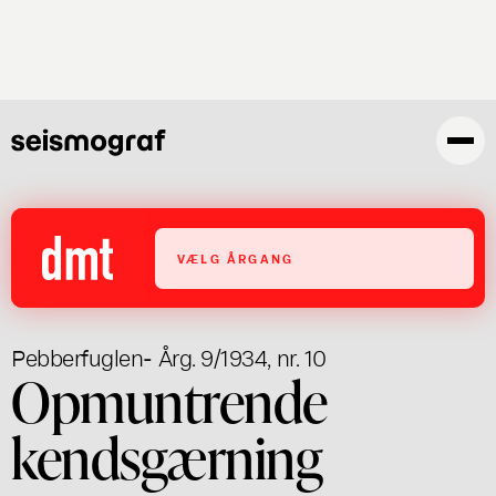
Gå
til
hovedindhold
VÆLG ÅRGANG
Pebberfuglen
- Årg. 9/1934, nr. 10
Opmuntrende
kendsgærning