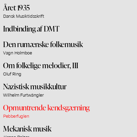
Året 1935
Dansk Musiktidsskrift
Indbinding af DMT
Den rumænske folkemusik
Vagn Holmboe
Om folkelige melodier, III
Oluf Ring
Nazistisk musikkultur
Wilhelm Furtwängler
Opmuntrende kendsgærning
Pebberfuglen
Mekanisk musik
Jürgen Balzer