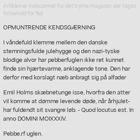
Artiklen er indscannet fra det trykte magasin; der tages
forbehold for fejl
OPMUNTRENDE KENDSGÆRNING
I våndefuld klemme mellem den danske
stemningsfulde julehygge og den nazi-tyske
blodige alvor har pebberfuglen ikke ret kunnet
finde sin hjærtevarme, anklagende tone. Den har
derfor med korslagt næb anbragt sig på alfader
Emil Holms skæbnetunge isse, hvorfra den atter
vil komme at dømme levende døde, når århjulet-
har fuldendt sit svangre løb. - Quod locutus est. In
anno DOMINI MOIXXXIV.
Pebbe.rf uglen.