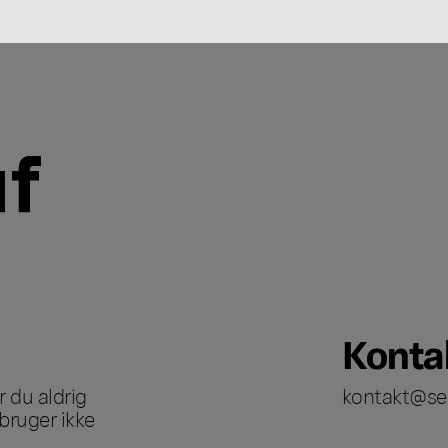
Konta
 du aldrig
kontakt@se
bruger ikke