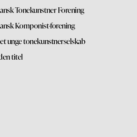
ansk Tonekunstner Forening
ansk Komponist-forening
et unge tonekunstnerselskab
den titel