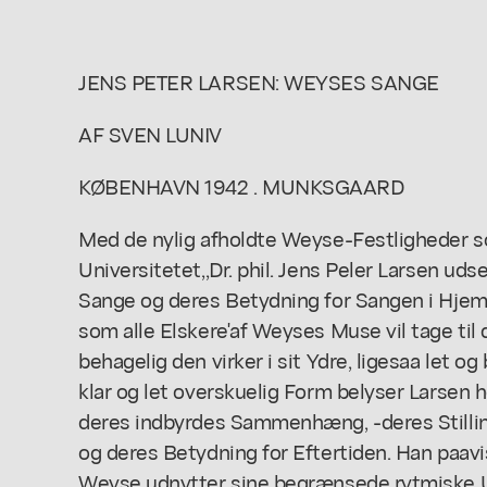
JENS PETER LARSEN: WEYSES SANGE
AF SVEN LUNIV
KØBENHAVN 1942 . MUNKSGAARD
Med de nylig afholdte Weyse-Festligheder s
Universitetet,,Dr. phil. Jens Peler Larsen ud
Sange og deres Betydning for Sangen i Hjem, 
som alle Elskere'af Weyses Muse vil tage til d
behagelig den virker i sit Ydre, ligesaa let og
klar og let overskuelig Form belyser Larsen
deres indbyrdes Sammenhæng, -deres Stilling
og deres Betydning for Eftertiden. Han paavis
Weyse udnytter sine begrænsede rytmiske 