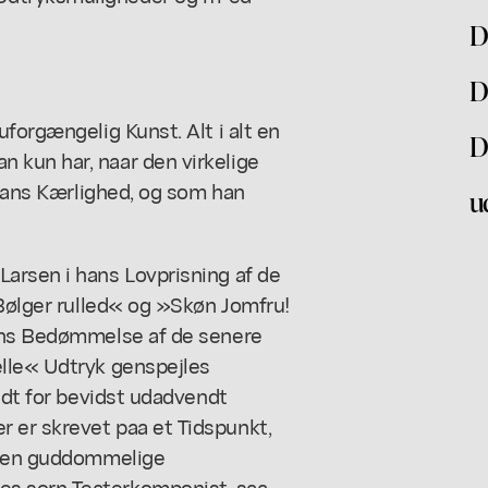
D
D
forgængelig Kunst. Alt i alt en
D
 kun har, naar den virkelige
 hans Kærlighed, og som han
u
arsen i hans Lovprisning af de
 Bølger rulled« og »Skøn Jomfru!
hans Bedømmelse af de senere
elle« Udtryk genspejles
idt for bevidst udadvendt
 er skrevet paa et Tidspunkt,
e den guddommelige
s sorn Teaterkomponist, saa