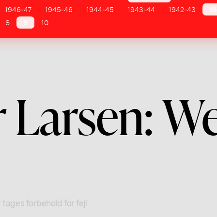
1946-47
1945-46
1944-45
1943-44
1942-43
19
8
9
10
r Larsen: W
 tages forbehold for fejl