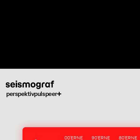
Gå
til
hovedindhold
perspektiv
puls
peer
00'ERNE
90'ERNE
80'ERNE