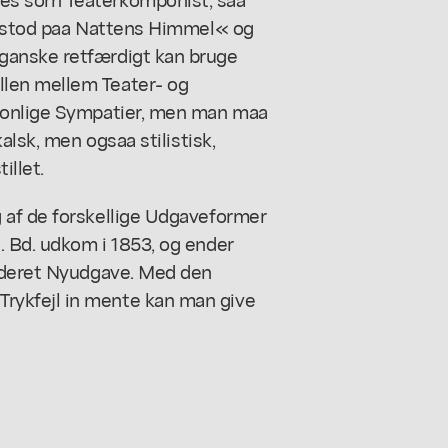
en stod paa Nattens Himmel« og
ganske retfærdigt kan bruge
len mellem Teater- og
sonlige Sympatier, men man maa
alsk, men ogsaa stilistisk,
illet.
 af de forskellige Udgaveformer
 Bd. udkom i 1853, og ender
videret Nyudgave. Med den
ykfejl in mente kan man give