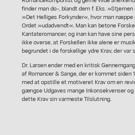
finder man do-, blandt dem f. Eks. »Stjern
»Det Helliges Forkynder«, hvor man næppe 
Ordet »udadvendt«. Man kan betone Forskel
Kantateromancer, og inan kan have sine per
ikke overse, at Forskellen ikke alene er musik
begrundet i de forskellige ydre Krav, der var st
Dr. Larsen ender med en kritisk Gennemgang
af Romancer & Sange, der er kommet siden 1.
med at opstille et motiveret Krav om en re
gængse Udgaves mange Inkonsekvenser og Tr
dette Krav sin varmeste Tilslutning.