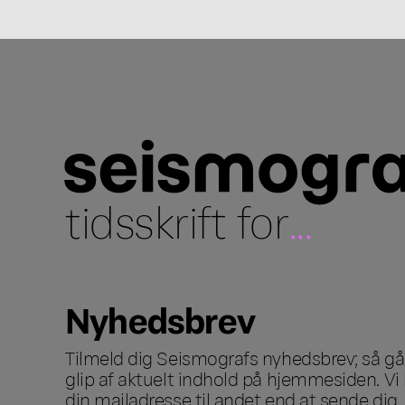
tidsskrift for
...
Nyhedsbrev
Tilmeld dig Seismografs nyhedsbrev; så går
glip af aktuelt indhold på hjemmesiden. Vi 
din mailadresse til andet end at sende dig