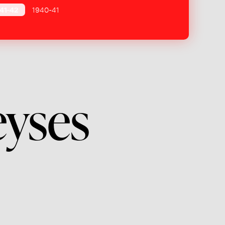
41-42
1940-41
eyses