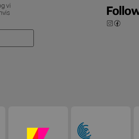
g vi
Follo
hvis