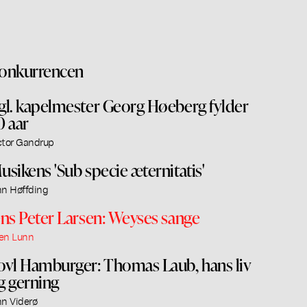
onkurrencen
gl. kapelmester Georg Høeberg fylder
0 aar
ctor Gandrup
usikens 'Sub specie æternitatis'
nn Høffding
ens Peter Larsen: Weyses sange
en Lunn
ovl Hamburger: Thomas Laub, hans liv
g gerning
nn Viderø