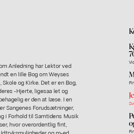
K
K
7
Vi
om Anledning har Lektor ved
M
sendt en lille Bog om Weyses
Skole og Kirke. Det er en Bog,
Fi
eres -Hjerte, ligesaa let og
J
 behagelig er den at læse. I en
Sv
 her Sangenes Forudsætninger,
P
 i Forhold til Samtidens Musik
o
er, hvor overordentlig fint,
Udtryksmuligheder og m-ed
Fi