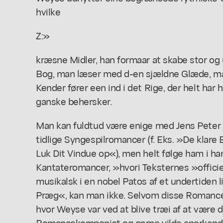
hvilke
Z:»
kræsne Midler, han formaar at skabe stor og u
Bog, man læser med d-en sjældne Glæde, man
Kender fører een ind i det Rige, der helt har
ganske behersker.
Man kan fuldtud være enige med Jens Peter L
tidlige Syngespilromancer (f. Eks. »De klare
Luk Dit Vindue op«), men helt følge ham i 
Kantateromancer, »hvori Teksternes »offici
musikalsk i en nobel Patos af et undertiden l
Præg«, kan man ikke. Selvom disse Romancer
hvor Weyse var ved at blive træi af at vær
Romancekomponist og gerne vilde anerkende