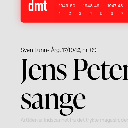
1949-50
1948-49
1947-48
1
2
3
4
5
6
7
Sven Lunn
- Årg. 17/1942, nr. 09
Jens Pete
sange
Artiklen er indscannet fra det trykte magasin; der