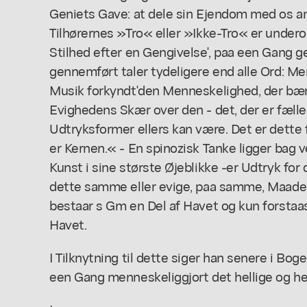
Geniets Gave: at dele sin Ejendom med os 
Tilhørernes »Tro« eller »Ikke-Tro« er unde
Stilhed efter en Gengivelse', paa een Gang g
gennemført taler tydeligere end alle Ord: M
Musik forkyndt'den Menneskelighed, der bær
Evighedens Skær over den - det, der er fælle
Udtryksformer ellers kan være. Det er dette fae
er Kernen.« - En spinozisk Tanke ligger bag 
Kunst i sine største Øjeblikke -er Udtryk fo
dette samme eller evige, paa samme, Maade
bestaar s Gm en Del af Havet og kun forstaa
Havet.
I Tilknytning til dette siger han senere i Bo
een Gang menneskeliggjort det hellige og he-