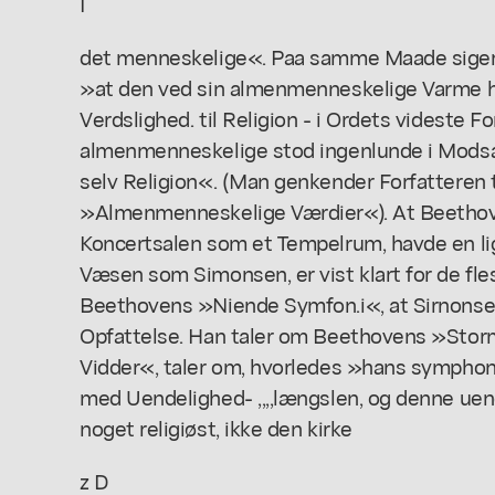
I
det menneskelige«. Paa samme Maade siger
»at den ved sin almenmenneskelige Varme
Verdslighed. til Religion - i Ordets videste F
almenmenneskelige stod ingenlunde i Modsæt
selv Religion«. (Man genkender Forfatteren
»Almenmenneskelige Værdier«). At Beethov
Koncertsalen som et Tempelrum, havde en l
Væsen som Simonsen, er vist klart for de fle
Beethovens »Niende Symfon.i«, at Sirnonsen
Opfattelse. Han taler om Beethovens »Stor
Vidder«, taler om, hvorledes »hans sympho
med Uendelighed- ,,,,længslen, og denne uen
noget religiøst, ikke den kirke
z D