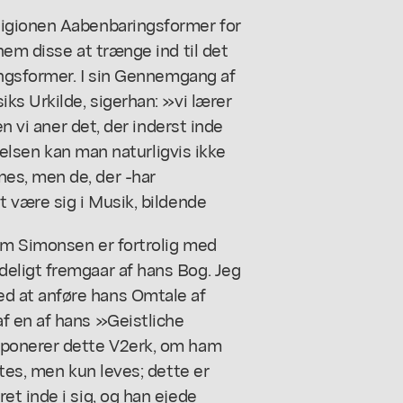
igionen Aabenbaringsformer for
nem disse at trænge ind til det
ingsformer. I sin Gennemgang af
ks Urkilde, sigerhan: »vi lærer
n vi aner det, der inderst inde
ærelsen kan man naturligvis ikke
es, men de, der -har
 være sig i Musik, bildende
som Simonsen er fortrolig med
eligt fremgaar af hans Bog. Jeg
 at anføre hans Omtale af
f en af hans »Geistliche
mponerer dette V2erk, om ham
tes, men kun leves; dette er
t inde i sig, og han ejede