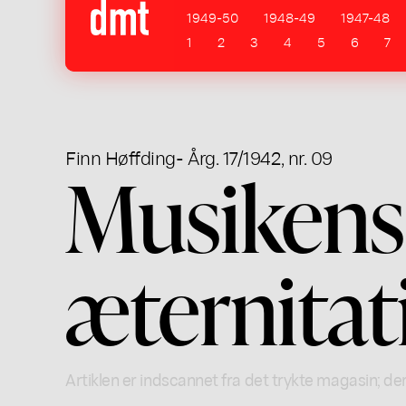
1949-50
1948-49
1947-48
1
2
3
4
5
6
7
Finn Høffding
- Årg. 17/1942, nr. 09
Musikens 
æternitati
Artiklen er indscannet fra det trykte magasin; der