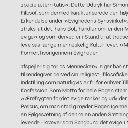
specie æternitatis«. Dette Udtryk har Simon
Filosof, som dermed karakteriserede den hø
Erkendelse under »Evighedens Synsvinkel«
straks, at det, hans Bol,, handler om, er den
evige« og som derved er i Stand til at trodse
leve saa længe menneskelig Kultur lever. »
Former, hvorigennem Evigheden
afspejler sig tor os Mennesker«, siger han st
tilkendegiver derved sin religiøst- filosofiske
Indstilling som naturligvis er fri for enhver Ti
Konfession. Som Motto for hele Bogen staa
»Ærefrygten for,det evige ranker og udvider
Passus, om man stadig møder Bogen igennem, 
en Følgesætning af denne en anden Sætning: 
levende - kræver som Sangbund det evige i