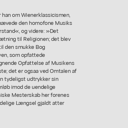
 han om Wienerklassicismen,
 hævede den homofone Musiks
orstand«, og videre: »Det
ning til Religionen; det blev
 til den smukke Bog
en, som opfattede
ignende Opfattelse af Musikens
ste; det er ogsaa ved Omtalen af
 tydeligst udtrykker sin
mløb imod de uendelige
niske Mesterskab her forenes
delige Længsel gjaldt atter