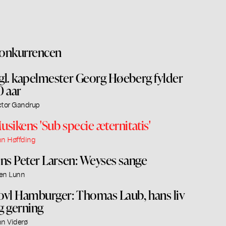
onkurrencen
gl. kapelmester Georg Høeberg fylder
0 aar
ctor Gandrup
usikens 'Sub specie æternitatis'
nn Høffding
ens Peter Larsen: Weyses sange
en Lunn
ovl Hamburger: Thomas Laub, hans liv
g gerning
nn Viderø