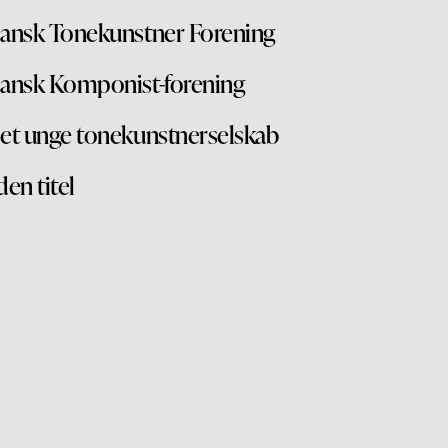
ansk Tonekunstner Forening
ansk Komponist-forening
et unge tonekunstnerselskab
den titel