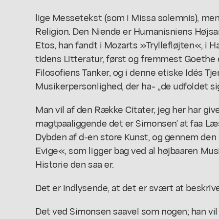
lige Messetekst (som i Missa solemnis), 
Religion. Den Niende er Humanisniens Højs
Etos, han fandt i Mozarts »Tryllefløjten«, i
tidens Litteratur, først og fremmest Goethe o
Filosofiens Tanker, og i denne etiske Idés Tj
Musikerpersonlighed, der ha- ,,de udfoldet sig
Man vil af den Række Citater, jeg her har give
magtpaaliggende det er Simonsen' at faa Læse
Dybden af d-en store Kunst, og gennem den a
Evige«, som ligger bag ved al højbaaren Musi
Historie den saa er.
Det er indlysende, at det er svært at beskriv
Det ved Simonsen saavel som nogen; han vil 