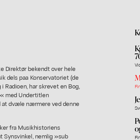
K
K
7
Vi
e Direktør bekendt over hele
M
ik dels paa Konservatoriet (de
g i Radioen, har skrevet en Bog,
Fi
« med Undertitlen
J
rd at dvæle nærmere ved denne
Sv
P
r fra Musikhistoriens
o
t Synsvinkel, nemlig »sub
Fi