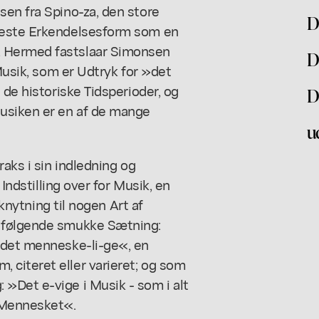
sen fra Spino-za, den store
D
jeste Erkendelsesform som en
. Hermed fastslaar Simonsen
D
 Musik, som er Udtryk for »det
 de historiske Tidsperioder, og
D
Musiken er en af de mange
u
raks i sin indledning og
 Indstilling over for Musik, en
lknytning til nogen Art af
r følgende smukke Sætning:
 det menneske-li-ge«, en
citeret eller varieret; og som
»Det e-vige i Musik - som i alt
 Mennesket«.