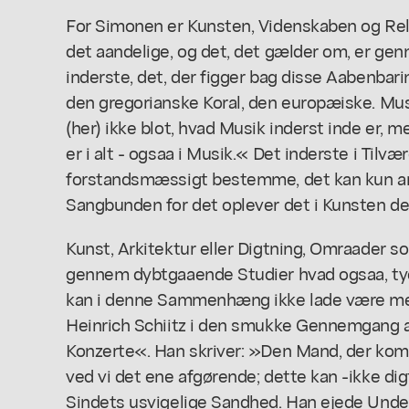
For Simonen er Kunsten, Videnskaben og Rel
det aandelige, og det, det gælder om, er gen
inderste, det, der figger bag disse Aabenbar
den gregorianske Koral, den europæiske. Musi
(her) ikke blot, hvad Musik inderst inde er, me
er i alt - ogsaa i Musik.« Det inderste i Tilv
forstandsmæssigt bestemme, det kan kun an
Sangbunden for det oplever det i Kunsten det
Kunst, Arkitektur eller Digtning, Omraader 
gennem dybtgaaende Studier hvad ogsaa, tyd
kan i denne Sammenhæng ikke lade være med
Heinrich Schiitz i den smukke Gennemgang a
Konzerte«. Han skriver: »Den Mand, der ko
ved vi det ene afgørende; dette kan -ikke dig
Sindets usvigelige Sandhed. Han ejede Undere