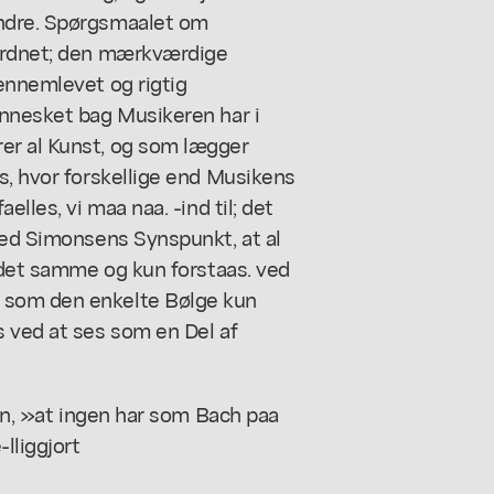
andre. Spørgsmaalet om
rordnet; den mærkværdige
ennemlevet og rigtig
ennesket bag Musikeren har i
er al Kunst, og som lægger
s, hvor forskellige end Musikens
lles, vi maa naa. -ind til; det
ved Simonsens Synspunkt, at al
r det samme og kun forstaas. ved
 som den enkelte Bølge kun
s ved at ses som en Del af
gen, »at ingen har som Bach paa
lliggjort