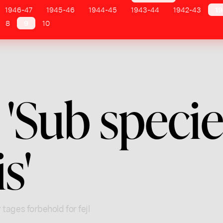
1946-47
1945-46
1944-45
1943-44
1942-43
19
8
9
10
'Sub speci
s'
 tages forbehold for fejl