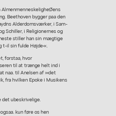
men AlmenmenneskeligheØens
ang. Beethoven bygger paa den
 Haydns Alderdomsværker, i Sam-
g Schiller, i Religionernes og
eneste stiller han sin mægtige
 t-il sin fulde Højde«.
t, forstaa, hvor
ren til at trænge helt ind i
t naa. til Anelsen af »det
k, fra hvilken Epoke i Musikens
e det ubeskrivelige.
ogsaa. kun føre os hen