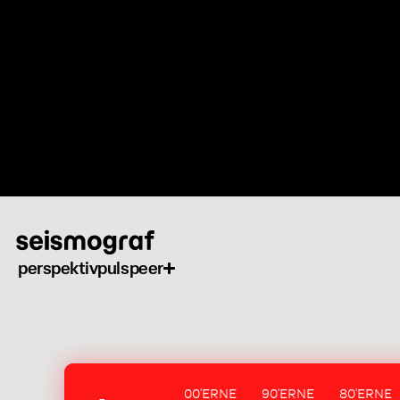
Gå
til
hovedindhold
perspektiv
puls
peer
00'ERNE
90'ERNE
80'ERNE