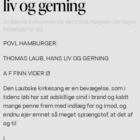
liv og gerning
Artiklen er indscannet fra det trykte magasin; der tages
forbehold for fejl
POVL HAMBURGER:
THOMAS LAUB, HANS LIV OG GERNING
A F FINN VIDER Ø
Den Laubske kirkesang er en bevægelse, som i
tidens løb har sat adskillige sind i brand og kaldt
mange penne frem med indlæg for og imod, og
endnu ejer emnet så meget sprængstof, at det af
og til
I