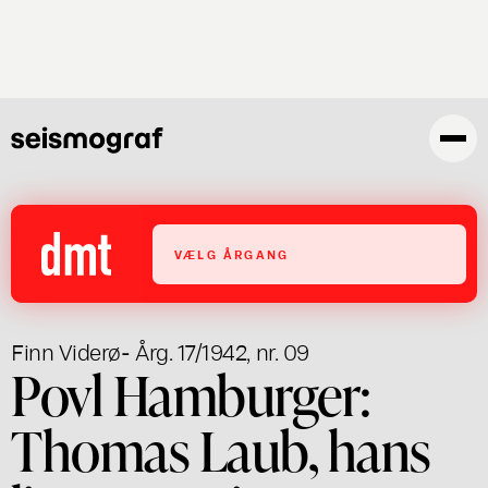
Gå
til
hovedindhold
VÆLG ÅRGANG
Finn Viderø
- Årg. 17/1942, nr. 09
Povl Hamburger:
Thomas Laub, hans