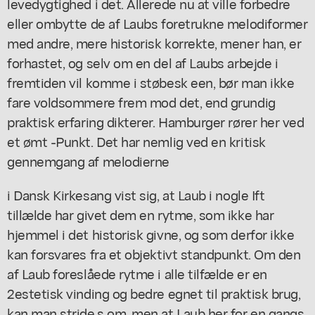
levedygtighed i det. Allerede nu at ville forbedre
eller ombytte de af Laubs foretrukne melodiformer
med andre, mere historisk korrekte, mener han, er
forhastet, og selv om en del af Laubs arbejde i
fremtiden vil komme i støbesk een, bør man ikke
fare voldsommere frem mod det, end grundig
praktisk erfaring dikterer. Hamburger rører her ved
et ømt -Punkt. Det har nemlig ved en kritisk
gennemgang af melodierne
i Dansk Kirkesang vist sig, at Laub i nogle Ift
tillælde har givet dem en rytme, som ikke har
hjemmel i det historisk givne, og som derfor ikke
kan forsvares fra et objektivt standpunkt. Om den
af Laub foreslåede rytme i alle tilfælde er en
2estetisk vinding og bedre egnet til praktisk brug,
kan man stride,s om, men at Laub her for en gangs