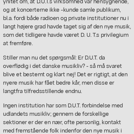
ynitet om, at D.U.T.s virksomhed var hensygnende,
og at koncerterne ikke -kunde samle publikum,
bl.a. fordi både radioen og private institutioner nu i
langt højere grad havde taget sig af den nye musik,
som det tidligere havde været D. U. T.s privilegium
at fremføre.
Stiller man nu det spørgsmål: Er D.U.T. da
overflødig i det danske musikliv? - så må svaret
blive et bestemt og klart nej! Det er rigtigt, at den
nyere musik har fået bedre kår, men disse er
langtfra tilfredsstillende endnu.
Ingen institution har som D.U.T. forbindelse med
udlandets musikliv; gennem de forskellige
sektioner er der en nær, ofte personlig, kontakt
med fremstående folk indenfor den nye musik i