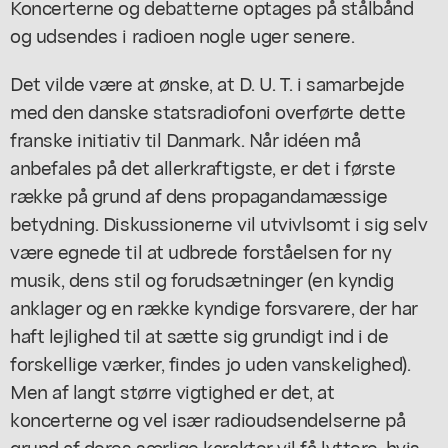
Koncerterne og debatterne optages på stålbånd
og udsendes i radioen nogle uger senere.
Det vilde være at ønske, at D. U. T. i samarbejde
med den danske statsradiofoni overførte dette
franske initiativ til Danmark. Når idéen må
anbefales på det allerkraftigste, er det i første
række på grund af dens propagandamæssige
betydning. Diskussionerne vil utvivlsomt i sig selv
være egnede til at udbrede forståelsen for ny
musik, dens stil og forudsætninger (en kyndig
anklager og en række kyndige forsvarere, der har
haft lejlighed til at sætte sig grundigt ind i de
forskellige værker, findes jo uden vanskelighed).
Men af langt større vigtighed er det, at
koncerterne og vel især radioudsendelserne på
grund af deres særlige karakter vil få lyttere, hvis