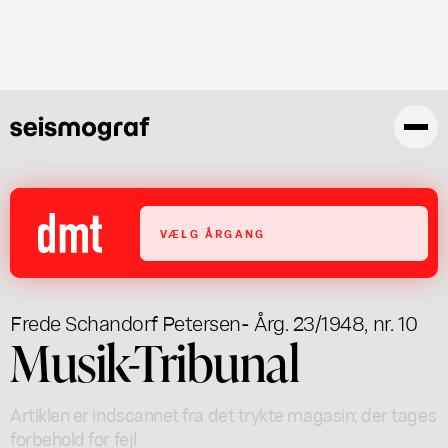
Gå
til
hovedindhold
VÆLG ÅRGANG
Frede Schandorf Petersen
- Årg. 23/1948, nr. 10
Musik-Tribunal
Artiklen er indscannet fra det trykte magasin; der tages
forbehold for fejl