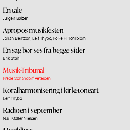
En tale
Jürgen Balzer
Apropos musikfesten
Johan Bentzon, Leif Thybo, Folke H. Törnblom
En sag bør ses fra begge sider
Erik Stahl
Musik-Tribunal
Frede Schandorf Petersen
Koralharmonisering i kirketoneart
Leif Thybo
Radioen i september
N.B. Møller Nielsen
Musiklivet