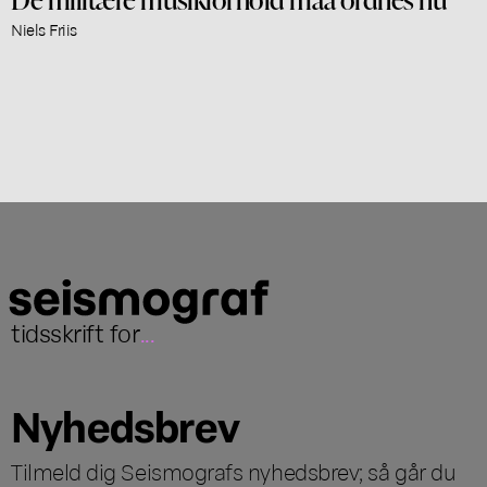
Niels Friis
tidsskrift for
...
Nyhedsbrev
Tilmeld dig Seismografs nyhedsbrev; så går du