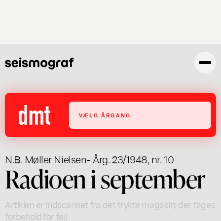
Gå
til
hovedindhold
VÆLG ÅRGANG
N.B. Møller Nielsen
- Årg. 23/1948, nr. 10
Radioen i september
Artiklen er indscannet fra det trykte magasin; der tages
forbehold for fejl