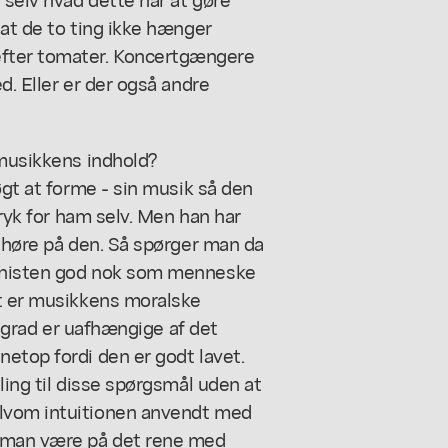
 at de to ting ikke hænger
fter tomater. Koncertgængere
d. Eller er der også andre
 musikkens indhold?
øgt at forme - sin musik så den
tryk for ham selv. Men han har
e høre på den. Så spørger man da
ponisten god nok som menneske
et er musikkens moralske
is grad er uafhængige af det
etop fordi den er godt lavet.
ling til disse spørgsmål uden at
elvom intuitionen anvendt med
å man være på det rene med