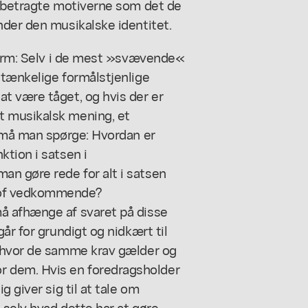
t betragte motiverne som det de
nder den musikalske identitet.
 form: Selv i de mest »svævende«
 tænkelige formålstjenlige
t være tåget, og hvis der er
t musikalsk mening, et
s må man spørge: Hvordan er
tion i satsen i
n gøre rede for alt i satsen
tof vedkommende?
å afhænge af svaret på disse
år for grundigt og nidkært til
r hvor de samme krav gælder og
 dem. Hvis en foredragsholder
 giver sig til at tale om
 selv hvad dette har at gøre