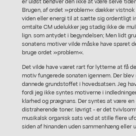
er uløst behøver den ikke at være selve tide
Brugen, af ordet »problem« dækker vistnok 
viden eller energi til at sætte sig ordentligt 
omtalte CM udelukker jeg stadig ikke de mulig
lign. som antydet i begyndelsen; Men lidt g
sonatens motiver vilde måske have sparet de
bruge ordet »problem«.
Det vilde have været rart for lytterne at få
motiv fungerede sonaten igennem. Der blev s
dannede grundstoffet i hovedsatsen. Jeg havd
fordi jeg ikke syntes motiverne i indledning
klarhed og prægnans. Der syntes at være e
distraherende toner. Iøvrigt - er det tvivlso
musikalsk organisk sats ved at stille flere u
siden af hinanden uden sammenhæng eller ud