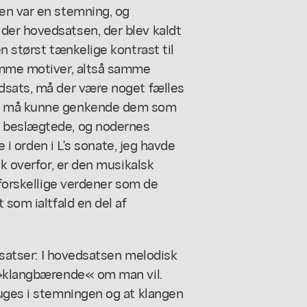
en var en stemning, og
der hovedsatsen, der blev kaldt
n størst tænkelige kontrast til
samme motiver, altså samme
dsats, må der være noget fælles
an må kunne genkende dem som
k beslægtede, og nodernes
e i orden i L's sonate, jeg havde
sk overfor, er den musikalsk
 forskellige verdener som de
 som ialtfald en del af
o satser: I hovedsatsen melodisk
, »klangbærende« om man vil.
suges i stemningen og at klangen