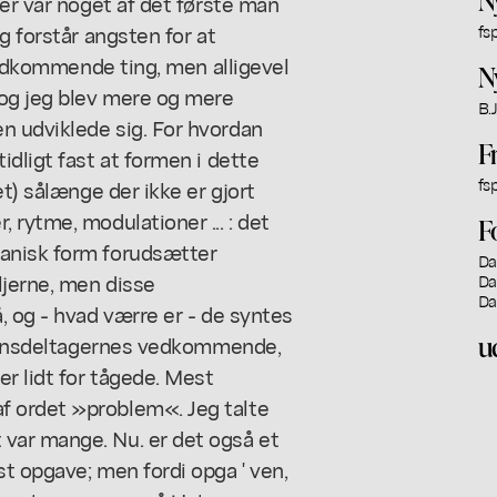
ker var noget af det første man
g forstår angsten for at
fsp
uvedkommende ting, men alligevel
N
og jeg blev mere og mere
B.J
n udviklede sig. For hvordan
F
dligt fast at formen i dette
fsp
et) sålænge der ikke er gjort
 rytme, modulationer ... : det
F
anisk form forudsætter
Da
jerne, men disse
Da
Da
, og - hvad værre er - de syntes
u
ssionsdeltagernes vedkommende,
r lidt for tågede. Mest
f ordet »problem«. Jeg talte
var mange. Nu. er det også et
t opgave; men fordi opga ' ven,