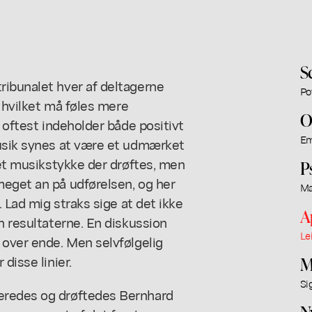
S
ribunalet hver af deltagerne
Po
, hvilket må føles mere
O
o oftest indeholder både positivt
Em
musik synes at være et udmærket
det musikstykke der drøftes, men
P
meget an på udførelsen, og her
Ma
. Lad mig straks sige at det ikke
A
n resultaterne. En diskussion
Le
 over ende. Men selvfølgelig
disse linier.
M
Si
eredes og drøftedes Bernhard
N