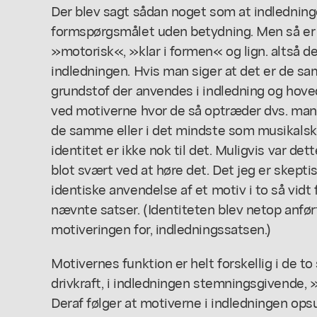
Der blev sagt sådan noget som at indledning
formspørgsmålet uden betydning. Men så er 
»motorisk«, »klar i formen« og lign. altså de
indledningen. Hvis man siger at det er de 
grundstof der anvendes i indledning og hove
ved motiverne hvor de så optræder dvs. m
de samme eller i det mindste som musikals
identitet er ikke nok til det. Muligvis var dett
blot svært ved at høre det. Det jeg er skepti
identiske anvendelse af et motiv i to så vidt
nævnte satser. (Identiteten blev netop anført
motiveringen for, indledningssatsen.)
Motivernes funktion er helt forskellig i de t
drivkraft, i indledningen stemningsgivende
Deraf følger at motiverne i indledningen op