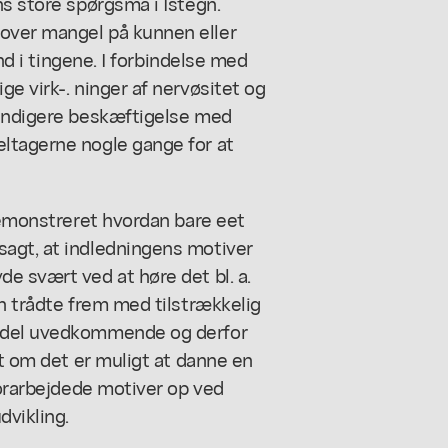
ns store spørgsmå i Istegn.
over mangel på kunnen eller
ind i tingene. I forbindelse med
e virk-. ninger af nervøsitet og
rundigere beskæftigelse med
ltagerne nogle gange for at
 demonstreret hvordan bare eet
agt, at indledningens motiver
e svært ved at høre det bl. a.
en trådte frem med tilstrækkelig
n del uvedkommende og derfor
mt om det er muligt at danne en
forarbejdede motiver op ved
vikling.