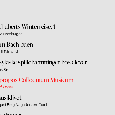
chuberts Winterreise, 1
vl Hamburger
m Bach-buen
il Telmanyi
sykiske spillehæmninger hos elever
x Reik
propos Colloquium Musicum
if Kayser
usiklivet
gurd Berg, Vagn Jensen, Carol.
ye bøger