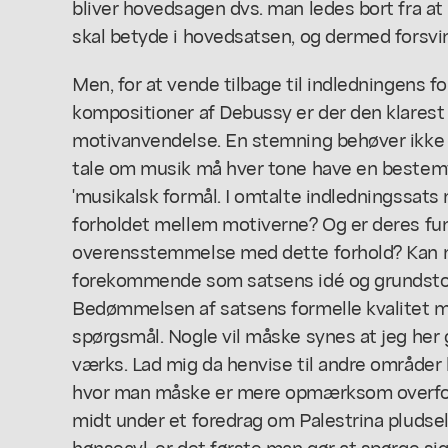
bliver hovedsagen dvs. man ledes bort fra a
skal betyde i hovedsatsen, og dermed forsvi
Men, for at vende tilbage til indledningens
kompositioner af Debussy er der den klarest
motivanvendelse. En stemning behøver ikke a
tale om musik må hver tone have en bestem
'musikalsk formål. I omtalte indledningssat
forholdet mellem motiverne? Og er deres funk
overensstemmelse med dette forhold? Kan ma
forekommende som satsens idé og grunds
Bedømmelsen af satsens formelle kvalitet m
spørgsmål. Nogle vil måske synes at jeg her g
værks. Lad mig da henvise til andre område
hvor man måske er mere opmærksom overfor
midt under et foredrag om Palestrina pludselig
hønseavl, er det første man gør at spørge sig