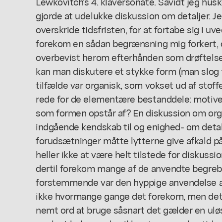
Lewkovitch's 4. klaversonate. Såvidt jeg hus
gjorde at udelukke diskussion om detaljer. Je
overskride tidsfristen, for at fortabe sig i 
forekom en sådan begrænsning mig forkert, 
overbevist herom efterhånden som drøftelse
kan man diskutere et stykke form (man slog ti
tilfælde var organisk, som vokset ud af stoff
rede for de elementære bestanddele: motiver,
som formen opstår af? En diskussion om org
indgående kendskab til og enighed- om detal
forudsætninger måtte lytterne give afkald på
heller ikke at være helt tilstede for disku
dertil forekom mange af de anvendte begrebe
forstemmende var den hyppige anvendelse a
ikke hvormange gange det forekom, men det 
nemt ord at bruge såsnart det gælder en uløs