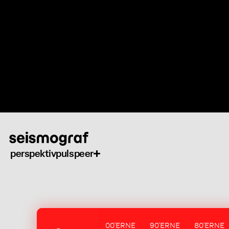
Gå
til
hovedindhold
perspektiv
puls
peer
00'ERNE
90'ERNE
80'ERNE