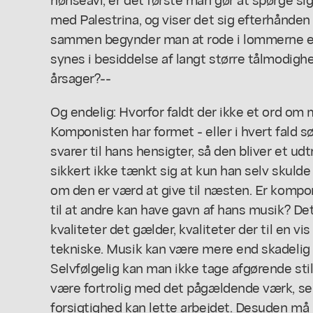
med Palestrina, og viser det sig efterhånden
sammen begynder man at rode i lommerne e
synes i besiddelse af langt større tålmodighe
årsager?--
Og endelig: Hvorfor faldt der ikke et ord om
Komponisten har formet - eller i hvert fald s
svarer til hans hensigter, så den bliver et ud
sikkert ikke tænkt sig at kun han selv skuld
om den er værd at give til næsten. Er kom
til at andre kan have gavn af hans musik? D
kvaliteter det gælder, kvaliteter der til en v
tekniske. Musik kan være mere end skadelig n
Selvfølgelig kan man ikke tage afgørende stil
være fortrolig med det pågældende værk, s
forsigtighed kan lette arbejdet. Desuden m