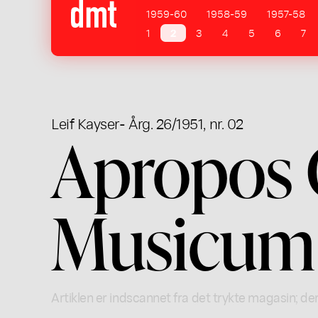
1959-60
1958-59
1957-58
1
2
3
4
5
6
7
Leif Kayser
- Årg. 26/1951, nr. 02
Apropos 
Musicum
Artiklen er indscannet fra det trykte magasin; der