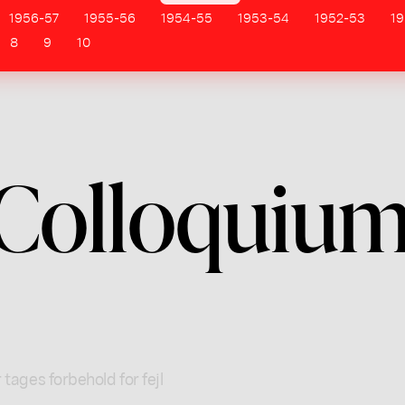
1956-57
1955-56
1954-55
1953-54
1952-53
19
8
9
10
Colloquiu
 tages forbehold for fejl