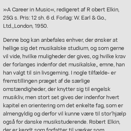
»A Career in Music«, redigeret af R obert Elkin,
25G s. Pris: 12 sh. 6 d. Forlag: W. Earl & Go.,
Ltd.,,London, 1950.
Denne bog kan anbefales enhver, der ønsker at
hellige sig det musikalske studium, og som gerne
vil vide, hvilke muligheder der gives, og hvilke krav
der forlanges indenfor det musikalske,, emne, han
han valgt til sin livsgerning. I nogle tilfælde- er
fremstillingen præget af de særlige
omstændigheder, der knytter sig til engelsk
musikliv, men stort set gives der indenfor hvert
kapitel en orientering om det enkelte fag, som er
almengyldig og derfor vil kunne være til stor'hjælp
også for danske musikstuderende. Robert Elkin,
der er kendt som forfatter til værker som