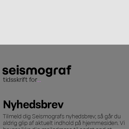
tidsskrift for
...
Nyhedsbrev
Tilmeld dig Seismografs nyhedsbrev; så går du
aldrig glip af aktuelt indhold på hjemmesiden. Vi