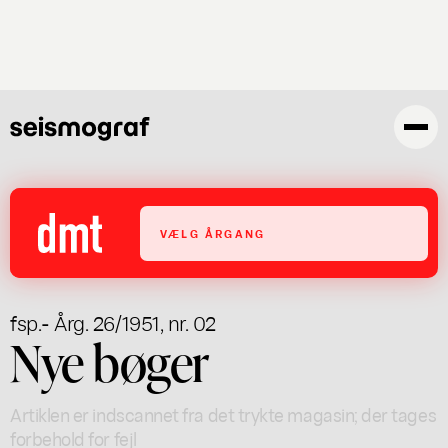
Gå
til
hovedindhold
VÆLG ÅRGANG
fsp.
- Årg. 26/1951, nr. 02
Nye bøger
Artiklen er indscannet fra det trykte magasin; der tages
forbehold for fejl