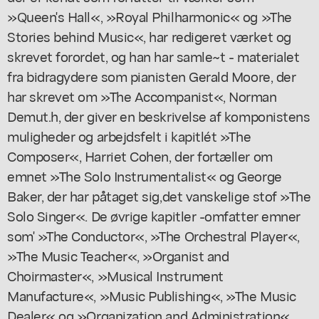
»Queen's Hall«, »Royal Philharmonic« og »The
Stories behind Music«, har redigeret værket og
skrevet forordet, og han har samle~t - materialet
fra bidragydere som pianisten Gerald Moore, der
har skrevet om »The Accompanist«, Norman
Demut.h, der giver en beskrivelse af komponistens
muligheder og arbejdsfelt i kapitlét »The
Composer«, Harriet Cohen, der fortæller om
emnet »The Solo Instrumentalist« og George
Baker, der har påtaget sig,det vanskelige stof »The
Solo Singer«. De øvrige kapitler -omfatter emner
som' »The Conductor«, »The Orchestral Player«,
»The Music Teacher«, »Organist and
Choirmaster«, »Musical Instrument
Manufacture«, »Music Publishing«, »The Music
Dealer« og »Organization and Administration«.