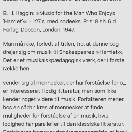
B. H. Haggin: »Music for the Man Who Enjoys
'Hamlet'«. - 127 s. med nodeeks. Pris: 8 sh. 6 d.
Forlag: Dobson, London, 1947.
Man må ikke, forledt af titlen, tro, at denne bog
drejer sig om musik til Shakespeares »Hamlet«.
Det er et musikalskpædagogisk værk, der i første
række hen
vender sig til mennesker, der har forståelse for o,,,
er interesseret i lødig litteratur, men som ikke
kender noget videre til musik. Forfatteren mener
hos en sådan kres af mennesker at finde
muligheder for forståelse af en musik, hvis
lødighed har paralleller til den klassiske litteratur.
Forfatteren benytter den fremgangsmåde, at han i