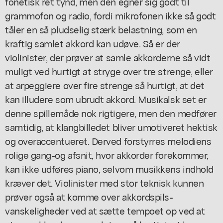
fonetisk ret tynd, men den egner sig godt til
grammofon og radio, fordi mikrofonen ikke så godt
tåler en så pludselig stærk belastning, som en
kraftig samlet akkord kan udøve. Så er der
violinister, der prøver at samle akkorderne så vidt
muligt ved hurtigt at stryge over tre strenge, eller
at arpeggiere over fire strenge så hurtigt, at det
kan illudere som ubrudt akkord. Musikalsk set er
denne spillemåde nok rigtigere, men den medfører
samtidig, at klangbilledet bliver umotiveret hektisk
og overaccentueret. Derved forstyrres melodiens
rolige gang-og afsnit, hvor akkorder forekommer,
kan ikke udføres piano, selvom musikkens indhold
kræver det. Violinister med stor teknisk kunnen
prøver også at komme over akkordspils-
vanskeligheder ved at sætte tempoet op ved at