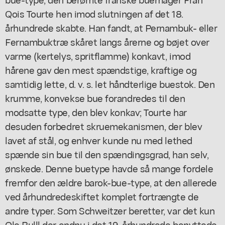
Qois Tourte hen imod slutningen af det 18.
århundrede skabte. Han fandt, at Pernambuk- eller
Fernambuktræ skåret langs årerne og bøjet over
varme (kertelys, spritflamme) konkavt, imod
hårene gav den mest spændstige, kraftige og
samtidig lette, d. v. s. let håndterlige buestok. Den
krumme, konvekse bue forandredes til den
modsatte type, den blev konkav; Tourte har
desuden forbedret skruemekanismen, der blev
lavet af stål, og enhver kunde nu med lethed
spænde sin bue til den spændingsgrad, han selv,
ønskede. Denne buetype havde så mange fordele
fremfor den ældre barok-bue-type, at den allerede
ved århundredeskiftet komplet fortrængte de
andre typer. Som Schweitzer beretter, var det kun
Ole Bulll der endnu i det 19. århundrede benyttede