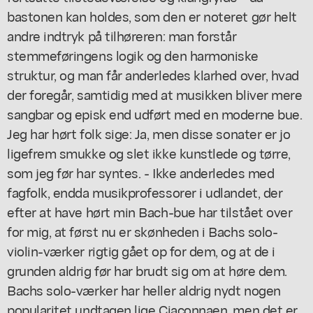
bastonen kan holdes, som den er noteret gør helt
andre indtryk på tilhøreren: man forstår
stemmeføringens logik og den harmoniske
struktur, og man får anderledes klarhed over, hvad
der foregår, samtidig med at musikken bliver mere
sangbar og episk end udført med en moderne bue.
Jeg har hørt folk sige: Ja, men disse sonater er jo
ligefrem smukke og slet ikke kunstlede og tørre,
som jeg før har syntes. - Ikke anderledes med
fagfolk, endda musikprofessorer i udlandet, der
efter at have hørt min Bach-bue har tilstået over
for mig, at først nu er skønheden i Bachs solo-
violin-værker rigtig gået op for dem, og at de i
grunden aldrig før har brudt sig om at høre dem.
Bachs solo-værker har heller aldrig nydt nogen
popularitet undtagen lige Ciaconnaen, men det er