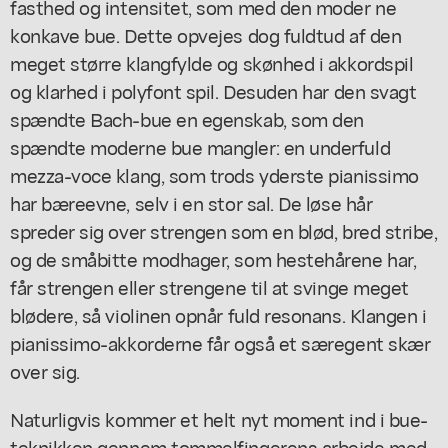
fasthed og intensitet, som med den moder ne
konkave bue. Dette opvejes dog fuldtud af den
meget større klangfylde og skønhed i akkordspil
og klarhed i polyfont spil. Desuden har den svagt
spændte Bach-bue en egenskab, som den
spændte moderne bue mangler: en underfuld
mezza-voce klang, som trods yderste pianissimo
har bæreevne, selv i en stor sal. De løse hår
spreder sig over strengen som en blød, bred stribe,
og de småbitte modhager, som hestehårene har,
får strengen eller strengene til at svinge meget
blødere, så violinen opnår fuld resonans. Klangen i
pianissimo-akkorderne får også et særegent skær
over sig.
Naturligvis kommer et helt nyt moment ind i bue-
teknikken gennem tommelfingerens arbejde med