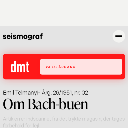
Gå
til
hovedindhold
VÆLG ÅRGANG
Emil Telmanyi
- Årg. 26/1951, nr. 02
Om Bach-buen
Artiklen er indscannet fra det trykte magasin; der tages
forbehold for fejl