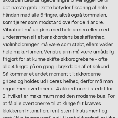
det næste greb. Dette betyder fiksering af hele
hånden med alle 5 fingre, altså også tommelen,
som tjener som modstand overfor de 4 andre.
Vibratoet må udføres med hele armen eller med
underarmen alt efter akkordens beskaffenhed.
Violinholdningen må være som støbt, ellers vakler
hele mekanismen. Venstre arm må være umådelig
frigjort for at kunne skifte akkordgrebene - ofte
alle 4 fingre på en gang-i brøkdelen af et sekund.
Så kommer et andet moment til: akkorderne
gribes og holdes ud i deres helhed, derfor må man
regne med overtoner af 4 akkordtoner i stedet for
2, hvilket er maksimum med den moderne bue. For
at få alle overtonerne til at klinge frit kræves
klokkeren intonation, rent stemt instrument og
rent (ikke tempereret) spil. Urent akkordspil er ikke