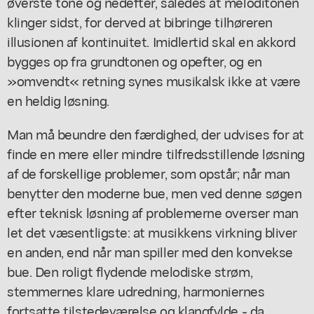
øverste tone og nedefter, således at meloditonen
klinger sidst, for derved at bibringe tilhøreren
illusionen af kontinuitet. Imidlertid skal en akkord
bygges op fra grundtonen og opefter, og en
»omvendt« retning synes musikalsk ikke at være
en heldig løsning.
Man må beundre den færdighed, der udvises for at
finde en mere eller mindre tilfredsstillende løsning
af de forskellige problemer, som opstår; når man
benytter den moderne bue, men ved denne søgen
efter teknisk løsning af problemerne overser man
let det væsentligste: at musikkens virkning bliver
en anden, end når man spiller med den konvekse
bue. Den roligt flydende melodiske strøm,
stemmernes klare udredning, harmoniernes
fortsatte tilstedeværelse og klangfylde - da