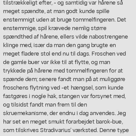
tilstrækkeligt efter, - og samtidig var hårene så
meget spændte, at man godt kunde spille
enstemmigt uden at bruge tommelfingeren. Det
enstemmige, spil krævede nemlig større
spændthed af hårene, ellers vilde nabostrengene
klinge med, især da man den gang brugte en
meget fladere stol end nu til dags. Froschen ved
de gamle buer var ikke til at flytte, og man
trykkede på hårene med tommelfingeren for at
spænde dem; senere fandt man på at muliggøre
froschens flytning ved -et hængsel, som kunde
fastgøres i nogle hak, stangen var forsynet med,
og tilsidst fandt man frem til den
skruemekanisme, der endnu i dag anvendes. Jeg
har set en meget smukt forarbejdet barok-bue,
som tilskrives Stradivarius' værksted. Denne type