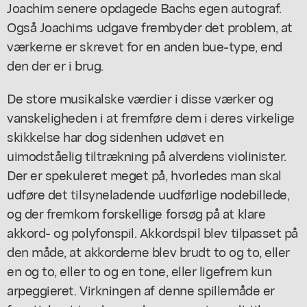
Joachim senere opdagede Bachs egen autograf.
Også Joachims udgave frembyder det problem, at
værkerne er skrevet for en anden bue-type, end
den der er i brug.
De store musikalske værdier i disse værker og
vanskeligheden i at fremføre dem i deres virkelige
skikkelse har dog sidenhen udøvet en
uimodståelig tiltrækning på alverdens violinister.
Der er spekuleret meget på, hvorledes man skal
udføre det tilsyneladende uudførlige nodebillede,
og der fremkom forskellige forsøg på at klare
akkord- og polyfonspil. Akkordspil blev tilpasset på
den måde, at akkorderne blev brudt to og to, eller
en og to, eller to og en tone, eller ligefrem kun
arpeggieret. Virkningen af denne spillemåde er