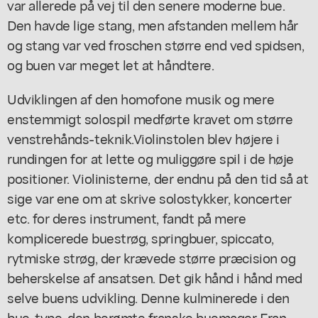
var allerede på vej til den senere moderne bue.
Den havde lige stang, men afstanden mellem hår
og stang var ved froschen større end ved spidsen,
og buen var meget let at håndtere.
Udviklingen af den homofone musik og mere
enstemmigt solospil medførte kravet om større
venstrehånds-teknik.Violinstolen blev højere i
rundingen for at lette og muliggøre spil i de høje
positioner. Violinisterne, der endnu på den tid så at
sige var ene om at skrive solostykker, koncerter
etc. for deres instrument, fandt på mere
komplicerede buestrøg, springbuer, spiccato,
rytmiske strøg, der krævede større præcision og
beherskelse af ansatsen. Det gik hånd i hånd med
selve buens udvikling. Denne kulminerede i den
bue-type, den berømte franske buemager Fran