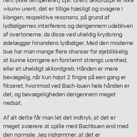
»kun« urent, det er tillige hæsligt og svagere i
klangen, respektive resonans, på grund af
lydbølgernes interferens og derigennem udebliven
af overtonerne, da disse ved uheldig krydsning
ødelægger hinandens lydbølger. Med den moderne
bue har man mange flere chancer for øjeblikkelig
at kunne korrigere en forstemt strengs urenhed,
eller et uheldigt akkordgreb. Hånden er mere
bevægelig, når kun højst 2 fingre på een gang er
fikseret, hvorimod ved Bach-buen hele hånden er
det, og bevægeligheden derigennem meget
nedsat.
Af alt dette får man let det indtryk, at det er
meget sværere at spille med Bachbuen end med
den normale. Jeg indrømmer, at det er