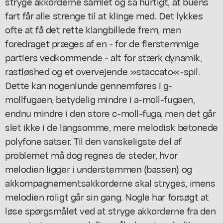
stryge akkorderne samlet og så hurtigt, at buens
fart får alle strenge til at klinge med. Det lykkes
ofte at få det rette klangbillede frem, men
foredraget præges af en - for de flerstemmige
partiers vedkommende - alt for stærk dynamik,
rastløshed og et overvejende »staccato«-spil.
Dette kan nogenlunde gennemføres i g-
mollfugaen, betydelig mindre i a-moll-fugaen,
endnu mindre i den store c-moll-fuga, men det går
slet ikke i de langsomme, mere melodisk betonede
polyfone satser. Til den vanskeligste del af
problemet må dog regnes de steder, hvor
melodien ligger i understemmen (bassen) og
akkompagnementsakkorderne skal stryges, imens
melodien roligt går sin gang. Nogle har forsøgt at
løse spørgsmålet ved at stryge akkorderne fra den