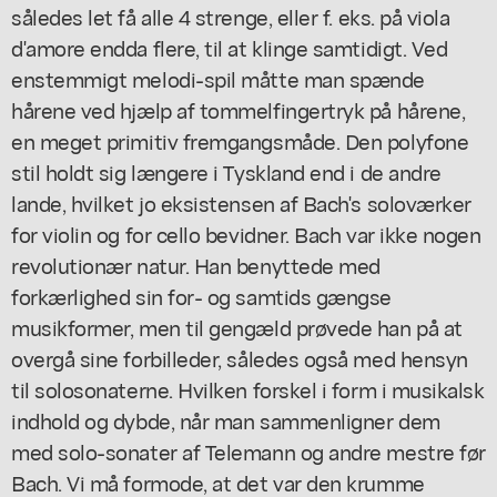
således let få alle 4 strenge, eller f. eks. på viola
d'amore endda flere, til at klinge samtidigt. Ved
enstemmigt melodi-spil måtte man spænde
hårene ved hjælp af tommelfingertryk på hårene,
en meget primitiv fremgangsmåde. Den polyfone
stil holdt sig længere i Tyskland end i de andre
lande, hvilket jo eksistensen af Bach's soloværker
for violin og for cello bevidner. Bach var ikke nogen
revolutionær natur. Han benyttede med
forkærlighed sin for- og samtids gængse
musikformer, men til gengæld prøvede han på at
overgå sine forbilleder, således også med hensyn
til solosonaterne. Hvilken forskel i form i musikalsk
indhold og dybde, når man sammenligner dem
med solo-sonater af Telemann og andre mestre før
Bach. Vi må formode, at det var den krumme