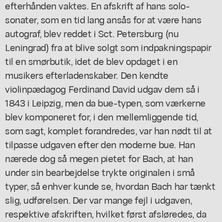
efterhånden vaktes. En afskrift af hans solo-
sonater, som en tid lang ansås for at være hans
autograf, blev reddet i Sct. Petersburg (nu
Leningrad) fra at blive solgt som indpakningspapir
til en smørbutik, idet de blev opdaget i en
musikers efterladenskaber. Den kendte
violinpædagog Ferdinand David udgav dem så i
1843 i Leipzig, men da bue-typen, som værkerne
blev komponeret for, i den mellemliggende tid,
som sagt, komplet forandredes, var han nødt til at
tilpasse udgaven efter den moderne bue. Han
nærede dog så megen pietet for Bach, at han
under sin bearbejdelse trykte originalen i små
typer, så enhver kunde se, hvordan Bach har tænkt
slig, udførelsen. Der var mange fejl i udgaven,
respektive afskriften, hvilket først afsløredes, da