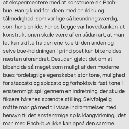
at eksperimentere med at konstruere en Bach-
bue. Han gik ind for ideen med en ildhu og
tålmodighed, som var lige så beundringsværdig,
som hans snilde. For os begge var hovedtanken, at
konstruktionen skule være af en sådan art, at man
let kan skifte fra den ene bue til den anden og
selve bue-holdningen i princippet kan bibeholdes
næsten uforandret. Desuden gjaldt det om at
bibeholde så meget som muligt af den moderne
bues fordelagtige egenskaber: stor tone, mulighed
for staccato og spiccato og forholdsvis fast tone i
enstemmigt spil gennem en indretning, der skulde
fiksere hårenes spændte stilling. Selvfølgelig
måtte man gå med til visse indrømmelser med
hensyn til det enstemmige spils klangvirkning, idet
man med Bach-bue ikke kan opnå den samme