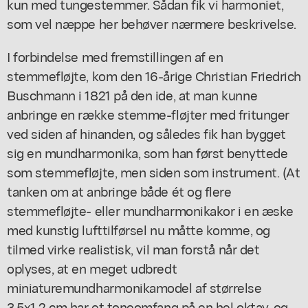
kun med tungestemmer. Sådan fik vi harmoniet,
som vel næppe her behøver nærmere beskrivelse.
I forbindelse med fremstillingen af en
stemmefløjte, kom den 16-årige Christian Friedrich
Buschmann i 1821 på den ide, at man kunne
anbringe en række stemme-fløjter med fritunger
ved siden af hinanden, og således fik han bygget
sig en mundharmonika, som han først benyttede
som stemmefløjte, men siden som instrument. (At
tanken om at anbringe både ét og flere
stemmefløjte- eller mundharmonikakor i en æske
med kunstig lufttilførsel nu måtte komme, og
tilmed virke realistisk, vil man forstå når det
oplyses, at en meget udbredt
miniaturemundharmonikamodel af størrelse
3,5x1,2 cm har et toneomfang på en hel oktav, og