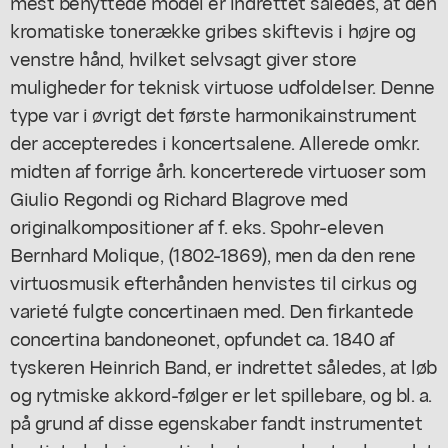
mest benyttede model er indrettet således, at den
kromatiske tonerække gribes skiftevis i højre og
venstre hånd, hvilket selvsagt giver store
muligheder for teknisk virtuose udfoldelser. Denne
type var i øvrigt det første harmonikainstrument
der accepteredes i koncertsalene. Allerede omkr.
midten af forrige årh. koncerterede virtuoser som
Giulio Regondi og Richard Blagrove med
originalkompositioner af f. eks. Spohr-eleven
Bernhard Molique, (1802-1869), men da den rene
virtuosmusik efterhånden henvistes til cirkus og
varieté fulgte concertinaen med. Den firkantede
concertina bandoneonet, opfundet ca. 1840 af
tyskeren Heinrich Band, er indrettet således, at løb
og rytmiske akkord-følger er let spillebare, og bl. a.
på grund af disse egenskaber fandt instrumentet