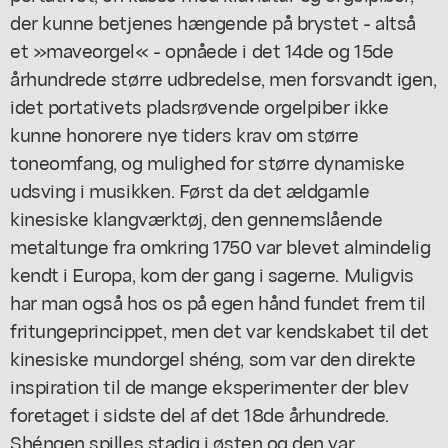
der kunne betjenes hængende på brystet - altså
et »maveorgel« - opnåede i det 14de og 15de
århundrede større udbredelse, men forsvandt igen,
idet portativets pladsrøvende orgelpiber ikke
kunne honorere nye tiders krav om større
toneomfang, og mulighed for større dynamiske
udsving i musikken. Først da det ældgamle
kinesiske klangværktøj, den gennemslående
metaltunge fra omkring 1750 var blevet almindelig
kendt i Europa, kom der gang i sagerne. Muligvis
har man også hos os på egen hånd fundet frem til
fritungeprincippet, men det var kendskabet til det
kinesiske mundorgel shéng, som var den direkte
inspiration til de mange eksperimenter der blev
foretaget i sidste del af det 18de århundrede.
Shéngen spilles stadig i østen og den var