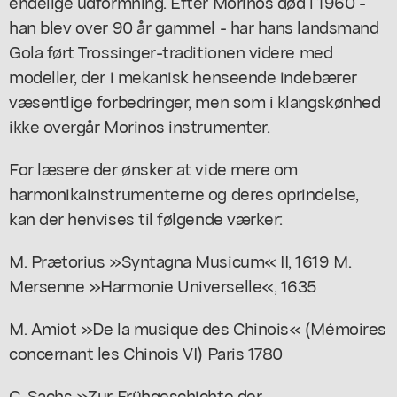
endelige udformning. Efter Morinos død i 1960 -
han blev over 90 år gammel - har hans landsmand
Gola ført Trossinger-traditionen videre med
modeller, der i mekanisk henseende indebærer
væsentlige forbedringer, men som i klangskønhed
ikke overgår Morinos instrumenter.
For læsere der ønsker at vide mere om
harmonikainstrumenterne og deres oprindelse,
kan der henvises til følgende værker:
M. Prætorius »Syntagna Musicum« II, 1619 M.
Mersenne »Harmonie Universelle«, 1635
M. Amiot »De la musique des Chinois« (Mémoires
concernant les Chinois VI) Paris 1780
C. Sachs »Zur Frühgeschichte der