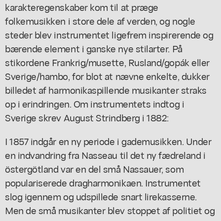
karakteregenskaber kom til at præge
folkemusikken i store dele af verden, og nogle
steder blev instrumentet ligefrem inspirerende og
bærende element i ganske nye stilarter. På
stikordene Frankrig/musette, Rusland/gopák eller
Sverige/hambo, for blot at nævne enkelte, dukker
billedet af harmonikaspillende musikanter straks
op i erindringen. Om instrumentets indtog i
Sverige skrev August Strindberg i 1882:
I 1857 indgår en ny periode i gademusikken. Under
en indvandring fra Nasseau til det ny fædreland i
östergötland var en del små Nassauer, som
populariserede dragharmonikaen. Instrumentet
slog igennem og udspillede snart lirekasserne.
Men de små musikanter blev stoppet af politiet og