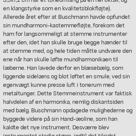
en klangstyrke som en kvalitetsblokfløjte).
Allerede året efter at Buschmann havde opfundet
sin mundharmoni-kastemmefløjte, forekom det
ham for langsommeligt at stemme instrumenter
efter den, idet han skulle bruge begge hænder til
at stemme med, og hele tiden måtte undvære den
ene når han skulle løfte mundharmonikaen til
læberne. Han lavede derfor en blæsebælg, som
liggende sidelæns og blot løftet en smule, ved sin
egenvægt kunne presse luft i tonerum med
metaltunger. Dette Stemmeinstrument var faktisk
halvdelen af en harmonika, nemlig diskantsiden
med bælg. Buschmann opdagede mulighederne og
byggede videre på sin Hand-æoline, som han
kaldte det nye instrument. Desværre blev
instrumentet stadig større, indtil det tilsidst