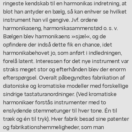
ringeste kendskab til en harmonikas indretning, at
blot han antyder en bælg, så kan enhver se hvilket
instrument han vil gengive. Jvf. ordene
harmonikaseng, harmonikasammenstød o. s. v.
Bælgen blev harmonikaens »sjæl«, og de
opfindere der indså dette fik en chance, idet
harmonikabehovet jo, som anført i indledningen,
forelå latent. Interessen for det nye instrument var
straks meget stor og efterhånden blev der enorm
efterspørgsel. Overalt påbegyndtes fabrikation af
diatoniske og kromatiske modeller med forskellige
sindrige tastaturanordninger. (Ved kromatiske
harmonikaer forstås instrumenter med to
enslydende stemmetunger til hver tone. Én til
træk og én til tryk). Hver fabrik besad sine patenter
og fabrikationshemmeligheder, som man