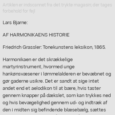
Artiklen er indscannet fra det trykte magasin; der tages
forbehold for fejl
Lars Bjarne:
AF HARMONIKAENS HISTORIE
Friedrich Grassler: Tonekunstens leksikon, 1865.
Harmonikaen er det skrækkelige
martyrinstrument, hvormed unge
hankønsvæsener i lømmelalderen er bevæbnet og
gør gaderne usikre. Det er sandt at sige intet
andet end et aelodikon til at bære, hvis taster
gennem knapper på dækslet, som kan trykkes ned
og hvis bevægelighed gennem ud- og indtræk af
den i midten sig befindende blæsebælg, sættes