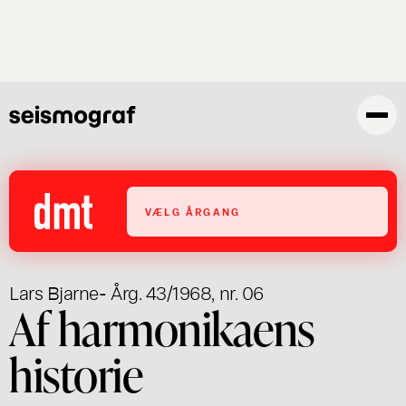
Gå
til
hovedindhold
VÆLG ÅRGANG
Lars Bjarne
- Årg. 43/1968, nr. 06
Af harmonikaens
historie