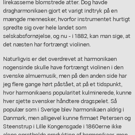
lirekasserne blomstrede atter. Dog havde
dragharmonikaen gjort et varigt indtryk på en
mængde mennesker, hvorfor instrumentet hurtigt
spredte sig over hele landet som
selskabsfornøjelse, og nu - i 1882, kan man sige, at
det næsten har fortrængt violinen.
Naturligvis er det overdrevet at harmonikaen
nogensinde skulle have fortrængt violinen i den
svenske almuemusik, men på den anden side har
jeg flere gange hørt påstået, at på et tidspunkt,
hvor harmonikaens popularitet kulminerede, kunne
hver sjette svensker håndtere dragspelet. Så
populær som i Sverige blev harmonikaen aldrig i
Danmark, men alligevel kunne firmaet Petersen og
Steenstrup i Lille Kongensgade i 1860erne ikke
alene opretholde produktion af harmonikaer, men