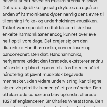
bevidst at det havde en musikhistorisk mission.
Det store øjeblikkelige salg skyldtes da også en
anden af harmonikaens dyder, nemlig dens evne til
tilpasning i folke- og underholdnings-musikken.
Takket være specielle udfoldelsesmiljøer har
enkelte harmonikaaner endog kunnet overleve
helt op til vore dage. Det drejer sig om den
diatoniske Handharmonika, concertinaen og
bandoneonet. Den diät. Handharmonika,
herhjemme kaldet den toradede, eksisterer endnu
på landet og blandt søens folk, fordi den er så let
håndterlig, at jævnt musikalsk begavede
mennesker, uden videre undervisning, kan tilegne
sig en vis primitiv kunnen på et par måneder. Den
ottekantede concertina blev opfundet allerede
1827 af englænderen Sir Charles Wheatstone. Den