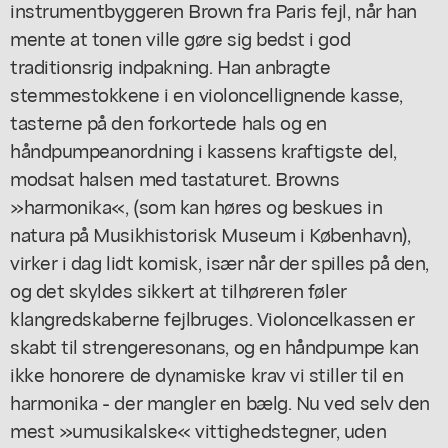
instrumentbyggeren Brown fra Paris fejl, når han
mente at tonen ville gøre sig bedst i god
traditionsrig indpakning. Han anbragte
stemmestokkene i en violoncellignende kasse,
tasterne på den forkortede hals og en
håndpumpeanordning i kassens kraftigste del,
modsat halsen med tastaturet. Browns
»harmonika«, (som kan høres og beskues in
natura på Musikhistorisk Museum i København),
virker i dag lidt komisk, især når der spilles på den,
og det skyldes sikkert at tilhøreren føler
klangredskaberne fejlbruges. Violoncelkassen er
skabt til strengeresonans, og en håndpumpe kan
ikke honorere de dynamiske krav vi stiller til en
harmonika - der mangler en bælg. Nu ved selv den
mest »umusikalske« vittighedstegner, uden