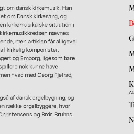
M
sigt om dansk kirkemusik. Han
get om Dansk kirkesang, og
B
n kirkemusikalske situation i
at kirkemusikkredsen nævnes
G
nde, men artiklen får alligevel
af kirkelig komponister,
M
gert og Emborg, ligesom bare
spillere nok kunne have
M
, men hvad med Georg Fjelrad,
K
As
også af dansk orgelbygning, og
T
a en række orgelbyggere, hvor
Christensens og Brdr. Bruhns
N