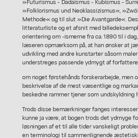
»Futurismus - Dadaismus - Kubismus - Surr
»Folklorismus und Neoklassizismus«, »Zwöl
Methode« og til slut »Die Avantgarde«. Des
litteraturliste og et afsnit med billedeksemp
orientering om -ismerne fra ca. 1890 til i dag
læseren opmærksom på, at han ønsker at jæv
udvikling med andre kunstarter såsom maleri,
understreges passende ydmygt af forfatteren,
om noget førstehånds forskerarbejde, men om 
beskrivelse af de mest væsentlige og mark
beskedne rammer tjener som undskyldning h
Trods disse bemærkninger fanges interessen 
kunne ja være, at bogen trods det ydmyge foro
løsningen af et til alle tider vanskeligt pro
en terminologi til sammenlignende æstetisk