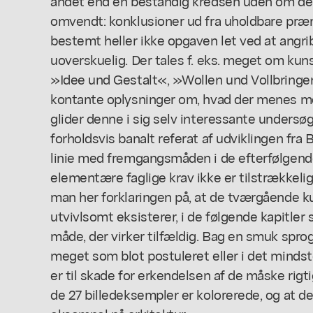
andet end en bestandig kredsen uden om de 
omvendt: konklusioner ud fra uholdbare præm
bestemt heller ikke opgaven let ved at angri
uoverskuelig. Der tales f. eks. meget om k
»Idee und Gestalt«, »Wollen und Vollbringen«
kontante oplysninger om, hvad der menes m
glider denne i sig selv interessante undersøge
forholdsvis banalt referat af udviklingen fra
linie med fremgangsmåden i de efterfølgende
elementære faglige krav ikke er tilstrækkeligt
man her forklaringen på, at de tværgående ku
utvivlsomt eksisterer, i de følgende kapitl
måde, der virker tilfældig. Bag en smuk sprog
meget som blot postuleret eller i det mindst
er til skade for erkendelsen af de måske rigti
de 27 billedeksempler er kolorerede, og at der