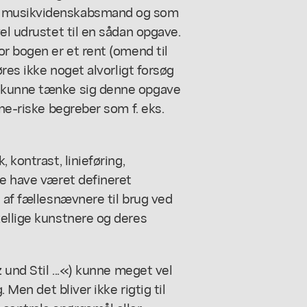
m musikvidenskabsmand og som
el udrustet til en sådan opgave.
or bogen er et rent (omend til
øres ikke noget alvorligt forsøg
n kunne tænke sig denne opgave
tne-riske begreber som f. eks.
 kontrast, linieføring,
ne have været defineret
g af fællesnævnere til brug ved
kellige kunstnere og deres
 und Stil ...«) kunne meget vel
 Men det bliver ikke rigtig til