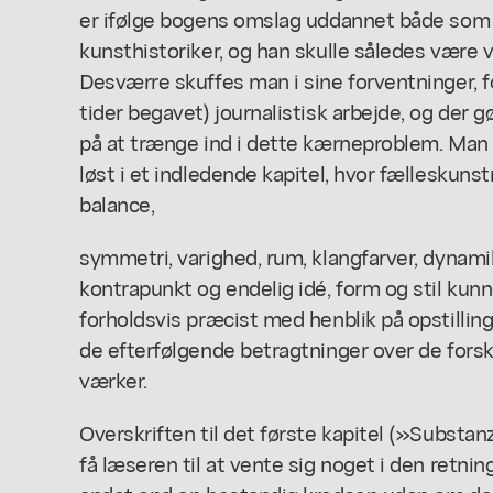
er ifølge bogens omslag uddannet både so
kunsthistoriker, og han skulle således være v
Desværre skuffes man i sine forventninger, f
tider begavet) journalistisk arbejde, og der g
på at trænge ind i dette kærneproblem. Ma
løst i et indledende kapitel, hvor fælleskuns
balance,
symmetri, varighed, rum, klangfarver, dynamik,
kontrapunkt og endelig idé, form og stil kun
forholdsvis præcist med henblik på opstillin
de efterfølgende betragtninger over de fors
værker.
Overskriften til det første kapitel (»Substanz
få læseren til at vente sig noget i den retning.