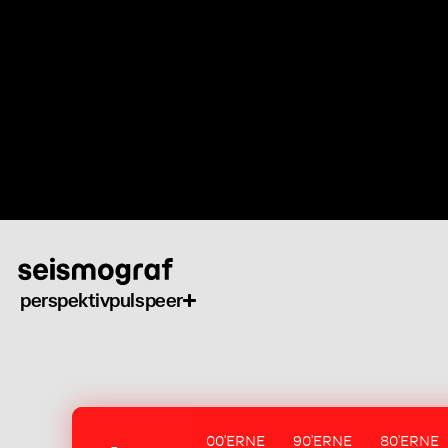
Gå
til
hovedindhold
perspektiv
puls
peer
00'ERNE
90'ERNE
80'ERNE