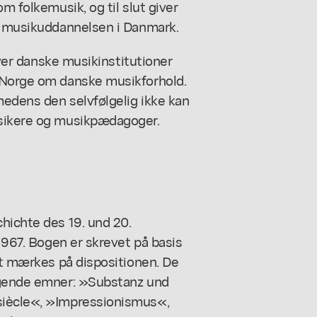
m folkemusik, og til slut giver
af musikuddannelsen i Danmark.
 over danske musikinstitutioner
i Norge om danske musikforhold.
 medens den selvfølgelig ikke kan
usikere og musikpædagoger.
hichte des 19. und 20.
 1967. Bogen er skrevet på basis
ket mærkes på dispositionen. De
ølgende emner: »Substanz und
siècle«, »Impressionismus«,