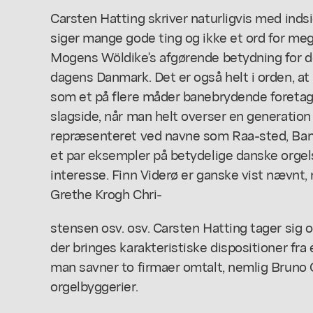
Carsten Hatting skriver naturligvis med ind
siger mange gode ting og ikke et ord for me
Mogens Wöldike's afgørende betydning for de
dagens Danmark. Det er også helt i orden, 
som et på flere måder banebrydende foretage
slagside, når man helt overser en generation 
repræsenteret ved navne som Raa-sted, Ban
et par eksempler på betydelige danske orgel
interesse. Finn Viderø er ganske vist nævnt
Grethe Krogh Chri-
stensen osv. osv. Carsten Hatting tager sig 
der bringes karakteristiske dispositioner fr
man savner to firmaer omtalt, nemlig Bruno 
orgelbyggerier.