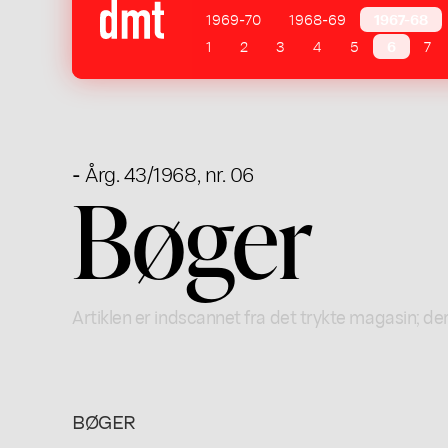
1969-70
1968-69
1967-68
1
2
3
4
5
6
7
- Årg. 43/1968, nr. 06
Bøger
Artiklen er indscannet fra det trykte magasin; der
BØGER