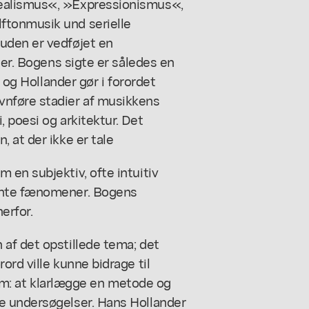
ealismus«, »Expressionismus«,
ftonmusik und serielle
uden er vedføjet en
ler. Bogens sigte er således en
, og Hollander gør i forordet
nføre stadier af musikkens
 poesi og arkitektur. Det
 at der ikke er tale
en subjektiv, ofte intuitiv
ante fænomener. Bogens
erfor.
af det opstillede tema; det
rd ville kunne bidrage til
blem: at klarlægge en metode og
e undersøgelser. Hans Hollander