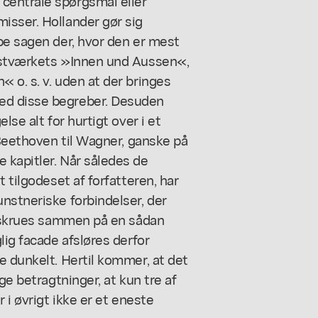
centrale spørgsmål eller
isser. Hollander gør sig
be sagen der, hvor den er mest
unstværkets »Innen und Aussen«,
 o. s. v. uden at der bringes
ed disse begreber. Desuden
lse alt for hurtigt over i et
 Beethoven til Wagner, ganske på
 kapitler. Når således de
 tilgodeset af forfatteren, har
nstneriske forbindelser, der
er skrues sammen på en sådan
lig facade afsløres derfor
e dunkelt. Hertil kommer, at det
ge betragtninger, at kun tre af
 i øvrigt ikke er et eneste