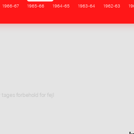
1966-67
1965-66
1964-65
1963-64
1962-63
19
 tages forbehold for fejl