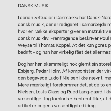
DANSK MUSIK
I serien »Studier i Danmark« har Dansk-No
dansk musik, der er redigeret i samarbejde 
hvor en række eksperter giver en instruktiv in
dansk musikliv. Fremragende beskriver Poul
Weyse til Thomas Koppel. At det kan gøres på
bedrift - og han har virkelig fået det allerme
Dog har han skammeligt nok glemt sin storeb
Esbjerg, Peder Holm. Af komponister, der virk
den begavede Ludolf Nielsen ikke nævnt, me
Mere mærkeligt forekommer det, at de to enes
Nielsen, Louis Glass og Rued Lang-gaard, ikk
væsentlige ting forhindrer bestemt ikke, at 
artikel er bogens væsentligste bidrag.