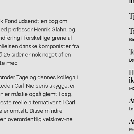
I
T
rsk Fond udsendt en bog om
med professor Henrik Glahn, og
T
dføring i forskellige grene af
Be
 Nielsen danske komponister fra
T
 25 sider er nok noget af en
Be
ste med.
H
roder Tage og dennes kollega i
i
ede i Carl Nielsen's skygge, er
Mo
n er måske også glemt i dag.
A
te reelle alternativer til Carl
La
e er omtalt. Disse mindre
den overordentlig velskrev-ne
A
Pe