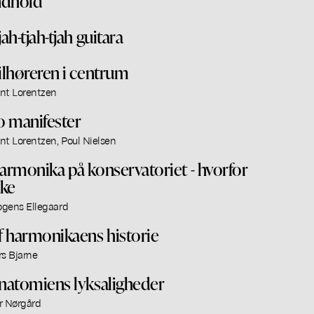
ndhold
jah-tjah-tjah guitara
ilhøreren i centrum
nt Lorentzen
o manifester
nt Lorentzen, Poul Nielsen
armonika på konservatoriet - hvorfor
kke
gens Ellegaard
f harmonikaens historie
rs Bjarne
natomiens lyksaligheder
r Nørgård