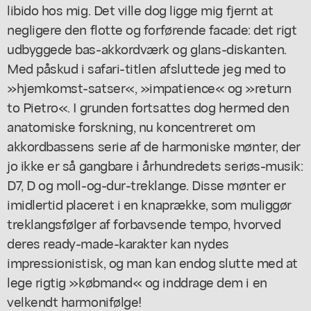
libido hos mig. Det ville dog ligge mig fjernt at
negligere den flotte og forførende facade: det rigt
udbyggede bas-akkordværk og glans-diskanten.
Med påskud i safari-titlen afsluttede jeg med to
»hjemkomst-satser«, »impatience« og »return
to Pietro«. I grunden fortsattes dog hermed den
anatomiske forskning, nu koncentreret om
akkordbassens serie af de harmoniske mønter, der
jo ikke er så gangbare i århundredets seriøs-musik:
D7, D og moll-og-dur-treklange. Disse mønter er
imidlertid placeret i en knaprække, som muliggør
treklangsfølger af forbavsende tempo, hvorved
deres ready-made-karakter kan nydes
impressionistisk, og man kan endog slutte med at
lege rigtig »købmand« og inddrage dem i en
velkendt harmonifølge!