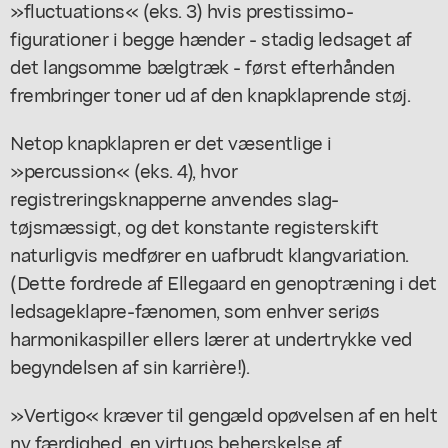
»fluctuations« (eks. 3) hvis prestissimo-
figurationer i begge hænder - stadig ledsaget af
det langsomme bælgtræk - først efterhånden
frembringer toner ud af den knapklaprende støj.
Netop knapklapren er det væsentlige i
»percussion« (eks. 4), hvor
registreringsknapperne anvendes slag-
tøjsmæssigt, og det konstante registerskift
naturligvis medfører en uafbrudt klangvariation.
(Dette fordrede af Ellegaard en genoptræning i det
ledsageklapre-fænomen, som enhver seriøs
harmonikaspiller ellers lærer at undertrykke ved
begyndelsen af sin karrière!).
»Vertigo« kræver til gengæld opøvelsen af en helt
ny færdighed, en virtuos beherskelse af