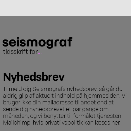
tidsskrift for
...
Nyhedsbrev
Tilmeld dig Seismografs nyhedsbrev; så går du
aldrig glip af aktuelt indhold på hjemmesiden. Vi
bruger ikke din mailadresse til andet end at
sende dig nyhedsbrevet et par gange om
måneden, og vi benytter til formålet tjenesten
Mailchimp, hvis privatlivspolitik kan læses
her
.