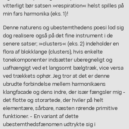
vitterligt bør satsen »respiration« helst spilles på
min fars harmonika (eks. 1)!
Denne naturens og ubestemthedens poesi lod sig
dog realisere også på det fine instrument i de
senere satser; »clusters« (eks. 2) indeholder en
flora af blokklange (clusters), hvis enkelte
tonekomponenter indsætter uberegneligt og
uafhængigt ved et langsomt bælgtræk, vice versa
ved trækkets ophør. Jeg tror at det er denne
ubrudte forbindelse mellem harmonikaens
klangfacade og dens indre, der især fængsler mig -
det flotte og storartede, der hviler på helt
elementære, sårbare, næsten rørende primitive
funktioner. - En variant af dette
ubestemthedsfænomen udtrykte sig i