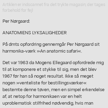
Artiklen er indscannet fra det trykte magasin; der tages
forbehold for fejl
Per Nørgaard:
ANATOMIENS LYKSALIGHEDER
På dmts opfordring gennemgår Per Nørgaard sit
harmonika-værk »An anatomic safari«.
Det var 1963 da Mogens Ellegaard opfordrede mig
til at komponere et stykke til sig, men det blev
1967 før han så noget resultat. Ikke så meget
nogen »venteliste for bestillingsværker«
bestemte denne tøven, men en simpel erkendelse
af, at netop for harmonikaen var en helt
uproblematisk stilfrihed nødvendig, hvis man