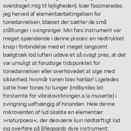
overdraget mig til lejligheden). Især fascineredes
jeg herved af elementærbetingelsen for
tonedannelsen, blæset der sætter de små
ståltunger i svingninger. Min fars instrument var
meget spændende i denne proces: en nedtrykket
knap i forbindelse med et meget langsomt
bælgtræk lod luften udøve et så svagt pres, at det
var umuligt at forudsige tidspunktet for
tonedannelsen eller overhovedet at sige med
sikkerhed, hvornår tonen blev hørbar! Ligeledes
satte hver tones to tunger (indbyrdes let
forstemte for vibratovirkningen a la musette) i
svingning uafhængig af hinanden. Hele denne
mikroverden af lyd skabte en elementær
»naturpoesi«, der desværre kun nødtørftigt lod
sig overføre på Ellegaards dyre instrument;