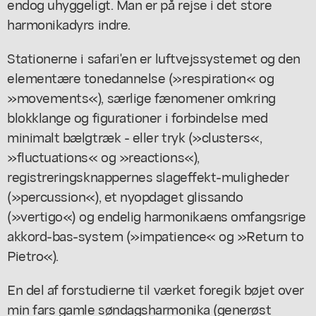
endog uhyggeligt. Man er på rejse i det store
harmonikadyrs indre.
Stationerne i safari'en er luftvejssystemet og den
elementære tonedannelse (»respiration« og
»movements«), særlige fænomener omkring
blokklange og figurationer i forbindelse med
minimalt bælgtræk - eller tryk (»clusters«,
»fluctuations« og »reactions«),
registreringsknappernes slageffekt-muligheder
(»percussion«), et nyopdaget glissando
(»vertigo«) og endelig harmonikaens omfangsrige
akkord-bas-system (»impatience« og »Return to
Pietro«).
En del af forstudierne til værket foregik bøjet over
min fars gamle søndagsharmonika (generøst