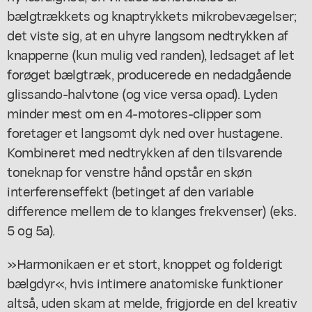
bælgtrækkets og knaptrykkets mikrobevægelser;
det viste sig, at en uhyre langsom nedtrykken af
knapperne (kun mulig ved randen), ledsaget af let
forøget bælgtræk, producerede en nedadgående
glissando-halvtone (og vice versa opad). Lyden
minder mest om en 4-motores-clipper som
foretager et langsomt dyk ned over hustagene.
Kombineret med nedtrykken af den tilsvarende
toneknap for venstre hånd opstår en skøn
interferenseffekt (betinget af den variable
difference mellem de to klanges frekvenser) (eks.
5 og 5a).
»Harmonikaen er et stort, knoppet og folderigt
bælgdyr«, hvis intimere anatomiske funktioner
altså, uden skam at melde, frigjorde en del kreativ