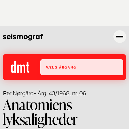
Gå
til
hovedindhold
VÆLG ÅRGANG
Per Nørgård
- Årg. 43/1968, nr. 06
Anatomiens
lyksaligheder