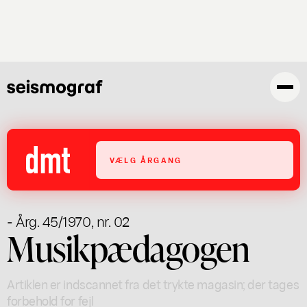
Gå
til
hovedindhold
VÆLG ÅRGANG
- Årg. 45/1970, nr. 02
Musikpædagogen
Artiklen er indscannet fra det trykte magasin; der tages
forbehold for fejl