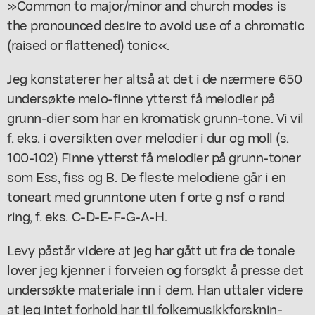
»Common to major/minor and church modes is
the pronounced desire to avoid use of a chromatic
(raised or flattened) tonic«.
Jeg konstaterer her altså at det i de nærmere 650
undersøkte melo-finne ytterst få melodier på
grunn-dier som har en kromatisk grunn-tone. Vi vil
f. eks. i oversikten over melodier i dur og moll (s.
100-102) Finne ytterst få melodier på grunn-toner
som Ess, fiss og B. De fleste melodiene går i en
toneart med grunntone uten f orte g nsf o rand
ring, f. eks. C-D-E-F-G-A-H.
Levy påstår videre at jeg har gått ut fra de tonale
lover jeg kjenner i forveien og forsøkt å presse det
undersøkte materiale inn i dem. Han uttaler videre
at jeg intet forhold har til folkemusikkforsknin-