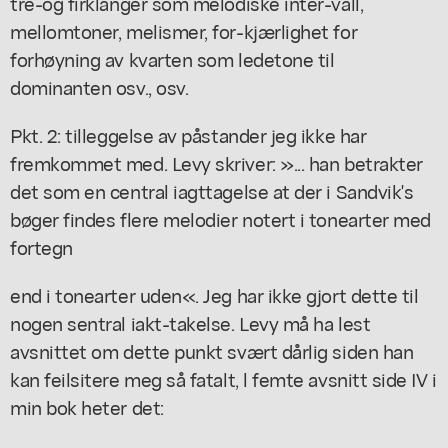
tre-og firklanger som melodiske inter-vall,
mellomtoner, melismer, for-kjærlighet for
forhøyning av kvarten som ledetone til
dominanten osv., osv.
Pkt. 2: tilleggelse av påstander jeg ikke har
fremkommet med. Levy skriver: »... han betrakter
det som en central iagttagelse at der i Sandvik's
bøger findes flere melodier notert i tonearter med
fortegn
end i tonearter uden«. Jeg har ikke gjort dette til
nogen sentral iakt-takelse. Levy må ha lest
avsnittet om dette punkt svært dårlig siden han
kan feilsitere meg så fatalt, l femte avsnitt side IV i
min bok heter det: