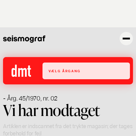
Gå
til
hovedindhold
VÆLG ÅRGANG
- Årg. 45/1970, nr. 02
Vi har modtaget
Artiklen er indscannet fra det trykte magasin; der tages
forbehold for fejl