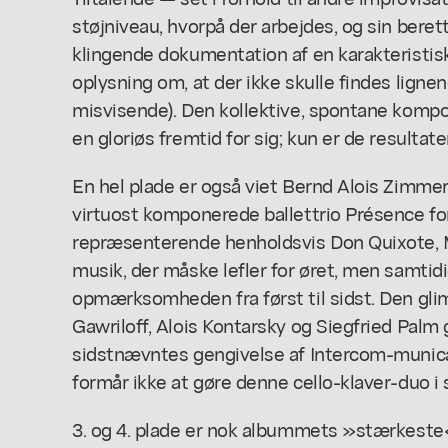
støjniveau, hvorpå der arbejdes, og sin bere
klingende dokumentation af en karakteristis
oplysning om, at der ikke skulle findes ligne
misvisende). Den kollektive, spontane komp
en gloriøs fremtid for sig; kun er de resultate
En hel plade er også viet Bernd Alois Zimme
virtuost komponerede ballettrio Présence for e
repræsenterende henholdsvis Don Quixote, 
musik, der måske lefler for øret, men samtidi
opmærksomheden fra først til sidst. Den gl
Gawriloff, Alois Kontarsky og Siegfried Palm g
sidstnævntes gengivelse af Intercom-munic
formår ikke at gøre denne cello-klaver-duo 
3. og 4. plade er nok albummets »stærkest