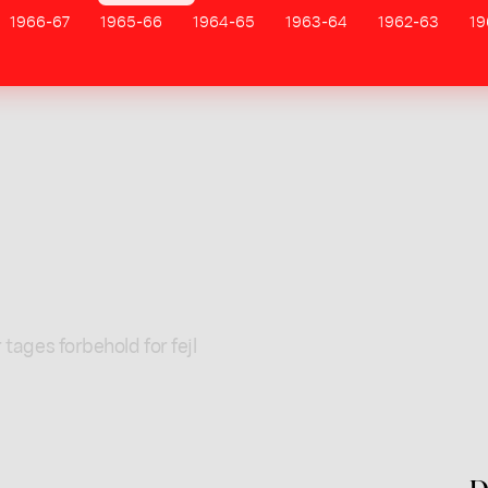
1966-67
1965-66
1964-65
1963-64
1962-63
19
 tages forbehold for fejl