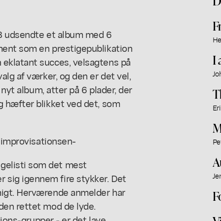
D
F
68 udsendte et album med 6
He
ment som en prestigepublikation
I
eklatant succes, velsagtens på
lg af værker, og den er det vel,
Jo
 nyt album, atter på 6 plader, der
T
 hæfter blikket ved det, som
Er
M
e improvisationsen-
Pe
A
elisti som det mest
Je
sig igennem fire stykker. Det
migt. Herværende anmelder har
F
den rettet mod de lyde.
tions-grupper - er det lave
V