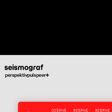
Gå
til
hovedindhold
perspektiv
puls
peer
00'ERNE
90'ERNE
80'ERNE