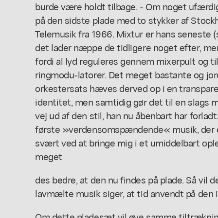
burde være holdt tilbage. - Om noget ufærdig
på den sidste plade med to stykker af Stock
Telemusik fra 1966. Mixtur er hans seneste (
det lader næppe de tidligere noget efter, me
fordi al lyd reguleres gennem mixerpult og
ringmodu-latorer. Det meget bastante og jo
orkestersats hæves derved op i en transpare
identitet, men samtidig gør det til en slags 
vej ud af den stil, han nu åbenbart har forla
første »verdensomspændende« musik, der er
svært ved at bringe mig i et umiddelbart ople
meget
des bedre, at den nu findes på plade. Så vil 
lavmælte musik siger, at tid anvendt på den ik
Om dette pladesæt vil øve samme tiltræknin