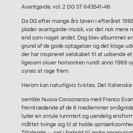
Avantgarde, vol. 2 DG ST 643541-46
Da DG efter mange års tøven i efteråret 19
plader avantgarde-musik, var det nok mere 
end som noget andet. Dog blev albummet en 
grund af de gode optagelser og det kloge udva
der har inspireret selskabet til at udsende et
ligesom skuer horisonten rundt anno 1969 og
synes at rage frem.
Herom kan naturligvis tvistes. Det italiensk
semble Nuova Consonanza med Franco Evang
fremtrædende af de 6 medlemmer smågnider 
lyder en smule lummert og uendelig ensfor
måttet tvinge sig til at holde opmærksomhe
Tiltalende — set i forhold til andre improvisa