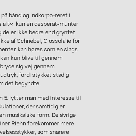
t på bånd og indkorpo-reret i
ds alt«, kun en desperat-munter
 og de er ikke bedre end gryntet
ykke af Schnebel, Glossolalie for
enter, kan høres som en slags
, kan kun blive til gennem
 bryde sig vej gennem
udtryk, fordi stykket stadig
om det begyndte.
n 5. lytter man med interesse til
lationer, der samtidig er
n musikalske form. De øvrige
Rainer Riehn forekommer mere
øvelsesstykker, som snarere