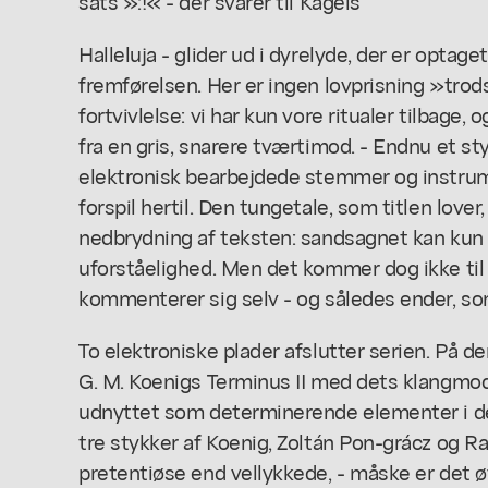
sats »:!« - der svarer til Kagels
Halleluja - glider ud i dyrelyde, der er optage
fremførelsen. Her er ingen lovprisning »tro
fortvivlelse: vi har kun vore ritualer tilbage,
fra en gris, snarere tværtimod. - Endnu et st
elektronisk bearbejdede stemmer og instrum
forspil hertil. Den tungetale, som titlen lover
nedbrydning af teksten: sandsagnet kan kun
uforståelighed. Men det kommer dog ikke til 
kommenterer sig selv - og således ender, s
To elektroniske plader afslutter serien. På de
G. M. Koenigs Terminus II med dets klangmodu
udnyttet som determinerende elementer i de
tre stykker af Koenig, Zoltán Pon-grácz og 
pretentiøse end vellykkede, - måske er det 