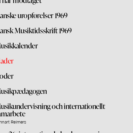
anske uropførelser 1969
ansk Musiktidsskrift 1969
usikkalender
lader
oder
usikpædagogen
usikundervisning och internationellt
amarbete
nnart Reimers