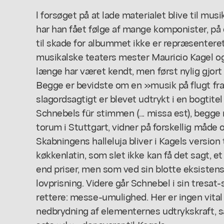
l forsøget på at lade materialet blive til musi
har han fået følge af mange komponister, på 
til skade for albummet ikke er repræsenteret
musikalske teaters mester Mauricio Kagel og
længe har været kendt, men først nylig gjort
Begge er bevidste om en »musik på flugt fra
slagordsagtigt er blevet udtrykt i en bogtitel 
Schnebels für stimmen (... missa est), begge 
torum i Stuttgart, vidner på forskellig måde
Skabningens halleluja bliver i Kagels version 
køkkenlatin, som slet ikke kan få det sagt, 
end priser, men som ved sin blotte eksistens
lovprisning. Videre går Schnebel i sin tresat
rettere: messe-umulighed. Her er ingen vital
nedbrydning af elementernes udtrykskraft, så