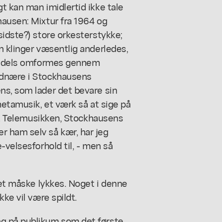
t kan man imidlertid ikke tale
hausen: Mixtur fra 1964 og
sidste?) store orkesterstykke;
n klinger væsentlig anderledes,
 tildels omformes gennem
rdnære i Stockhausens
ns, som lader det bevare sin
metamusik, et værk så at sige på
dt. Telemusikken, Stockhausens
 ham selv så kær, har jeg
-velsesforhold til, - men så
det måske lykkes. Noget i denne
ke vil være spildt.
g på publikum som det første,