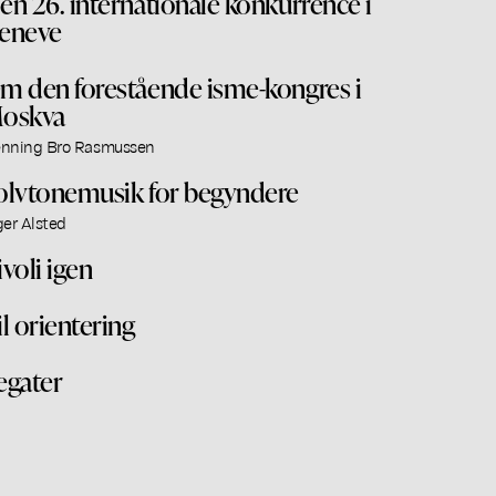
en 26. internationale konkurrence i
eneve
m den forestående isme-kongres i
oskva
nning Bro Rasmussen
olvtonemusik for begyndere
ger Alsted
ivoli igen
il orientering
egater