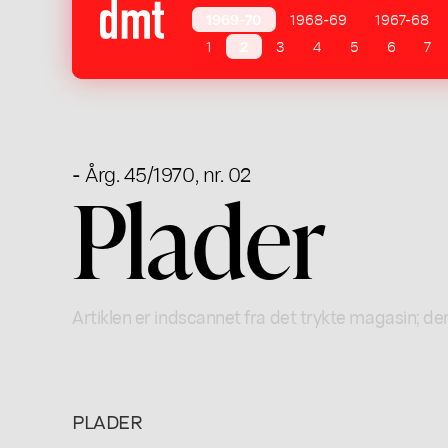
1969-70
1968-69
1967-68
1
2
3
4
5
6
7
- Årg. 45/1970, nr. 02
Plader
Artiklen er indscannet fra det trykte magasin; der
PLADER