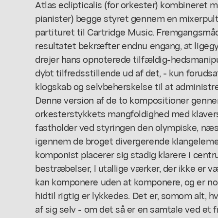
Atlas eclipticalis (for orkester) kombineret 
pianister) begge styret gennem en mixerpult
partituret til Cartridge Music. Fremgangsmåde
resultatet bekræfter endnu engang, at ligeg
drejer hans opnoterede tilfældig-hedsmanip
dybt tilfredsstillende ud af det, - kun forudsa
klogskab og selvbeherskelse til at administre
Denne version af de to kompositioner genne
orkesterstykkets mangfoldighed med klaver
fastholder ved styringen den olympiske, næ
igennem de broget divergerende klangeleme
komponist placerer sig stadig klarere i cent
bestræbelser, l utallige værker, der ikke er v
kan komponere uden at komponere, og er no
hidtil rigtig er lykkedes. Det er, somom alt, h
af sig selv - om det så er en samtale ved et 