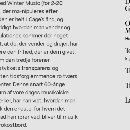
D
med Winter Music (for 2-20
G
, der ma-nipuleres efter
n er helt i Cage's ånd, og
O
yldigt hvordan man vender og
M
ulationer, kommer der noget
He
t, at de, der vender og drejer, har
T
re den frihed, der er dem givet.
m den tredje forener
In
stykkets transparens og
T
sten tidsforglemmende ro tværs
nter. Denne snart 60-årige
T
rum af vore dages musikalske
L
ærker, har han vist, hvordan man
k den eneste, for hvem det
vad han rører ved, bliver til musik
frokostbord.