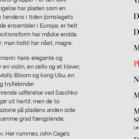
ttigelse har pladen som en
D
k tendens i tiden (omslagets
nde ensembler i Europa, er helt
D
ositionsform har måske endda
r, man hidtil har nået, magre.
M
rmann: hans elegante og
P
n violin, en cello og et klaver,
Molly Bloom og kong Ubu, en
N
g tryllebinder
imrende udførelse ved Saschko
M
ør sit hertil; men de to
azione på pladens anden side
M
s
i samme grad fængslende.
Le
e«. Her rummes John Cage's