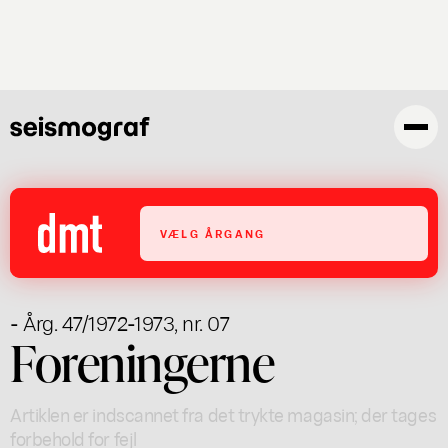
Gå
til
hovedindhold
VÆLG ÅRGANG
- Årg. 47/1972-1973, nr. 07
Foreningerne
Artiklen er indscannet fra det trykte magasin; der tages
forbehold for fejl